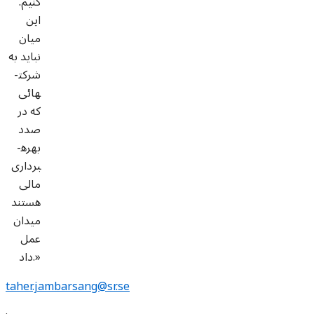
کنیم.
این
میان
نباید به
شرکت­
هائی
که در
صدد
بهره­
برداری
مالی
هستند
میدان
عمل
داد.»
taher.jambarsang@sr.se