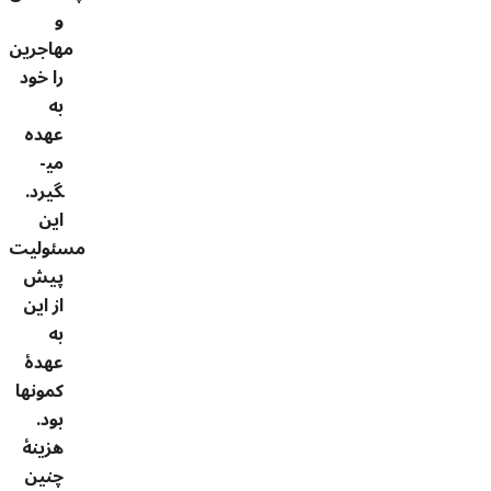
و
مهاجرین
را خود
به
عهده
می­
گیرد.
این
مسئولیت
پیش
از این
به
عهدۀ
کمون­ها
بود.
هزینۀ
چنین