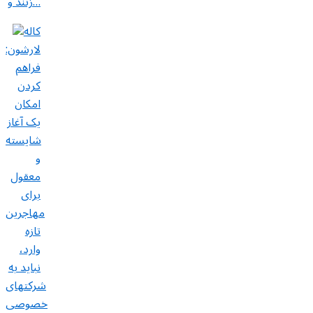
زنند و…
کاله
لارشون:
فراهم
کردن
امکان
یک آغاز
شایسته
و
معقول
برای
مهاجرین
تازه
وارد،
نباید به
شرکتهای
خصوصی