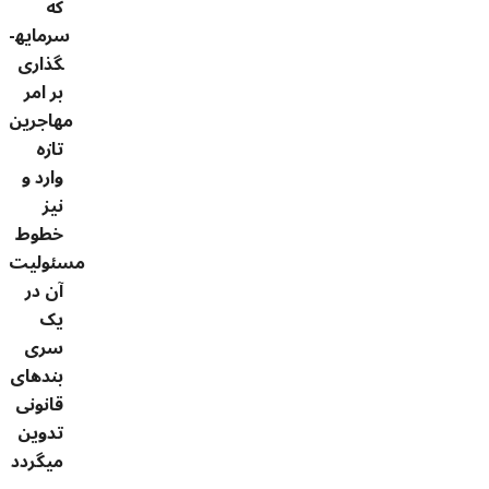
که
سرمایه­
گذاری
بر امر
مهاجرین
تازه
وارد و
نیز
خطوط
مسئولیت
آن در
یک
سری
بندهای
قانونی
تدوین
می­گردد