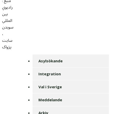
منبع :
راديوي
بين
المللي
سويدن
،
سايت
پژواک
Asylsökande
Integration
Val i Sverige
Meddelande
Arkiv