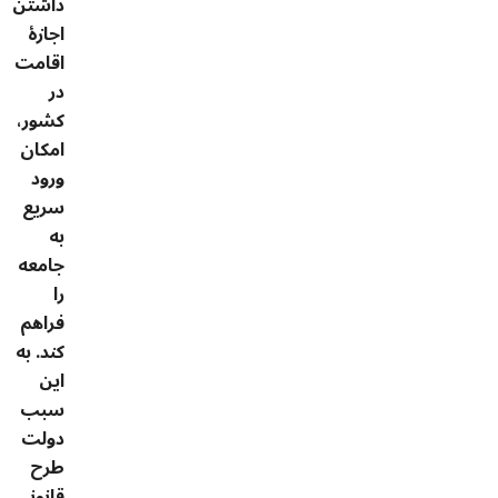
داشتن
اجازۀ
اقامت
در
کشور،
امکان
ورود
سریع
به
جامعه
را
فراهم
کند. به
این
سبب
دولت
طرح
قانونی