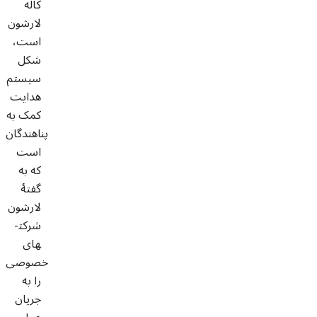
کاله
لارشون
است،
شکل
سیستم
هدایت
کمک به
پناهندگان
است
که به
گفتۀ
لارشون
شرکت­
های
خصوصی
را به
جریان