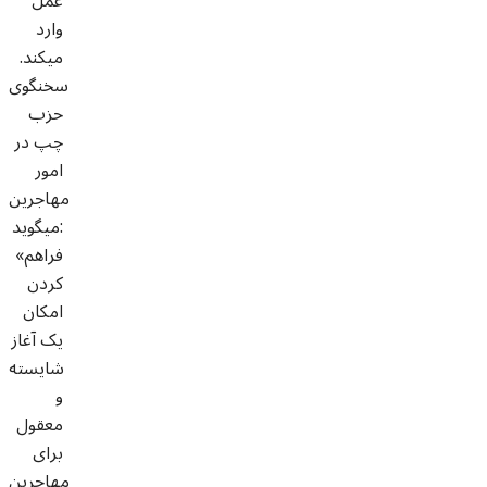
عمل
وارد
می­کند.
سخنگوی
حزب
چپ در
امور
مهاجرین
می­گوید:
«فراهم
کردن
امکان
یک آغاز
شایسته
و
معقول
برای
مهاجرین