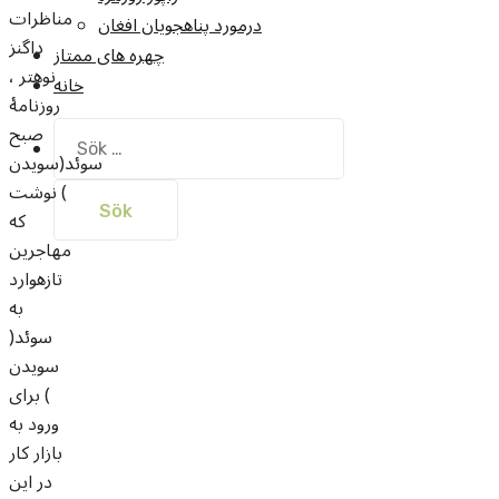
مناظرات
درمورد پناهجويان افغان
داگنز
چهره های ممتاز
نوهتر ،
خانه
روزنامۀ
صبح
Sök
efter:
سوئد(سويدن
) نوشت
که
مهاجرین
تازه­وارد
به
سوئد(
سويدن
) برای
ورود به
بازار کار
در این