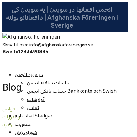
انجمن افغانها در سویدن | په سویدن کی
دافغانانو ټولنه | Afghanska Föreningen i
Sverige
Skriv till oss:
info@afghanskaforeningen.se
Swish:1233490885
در مورد انجمن
جلسات سالانه انجمن
Blog
حساب بانکی انجمن Bankkonto och Swish
گزارشات
تماس
قوانين
اساسنامه Stadgar
ومقررات
عضویت
جديد
شوراي زنان