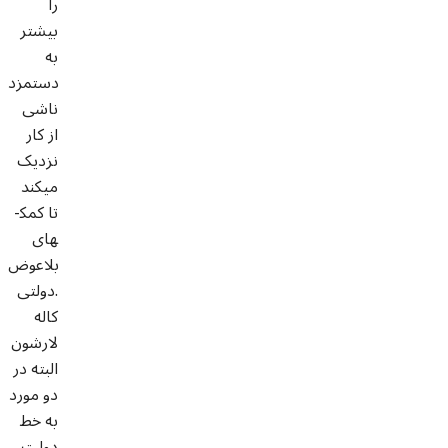
را
بیشتر
به
دستمزد
ناشی
از کار
نزدیک
می­کند
تا کمک­
های
بلاعوض
دولتی.
کاله
لارشون
البته در
دو مورد
به خط
دولت