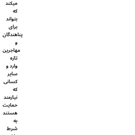
می­کند
که
بتواند
برای
پناهندگان
و
مهاجرین
تازه
وارد و
سایر
کسانی
که
نیازمند
حمایت
هستند
به
شرط