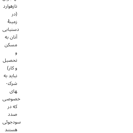
تازه­وارد
(در
زمینۀ
دستیابی
آنان به
مسکن
و
تحصیل
و کار)
نباید به
شرکت­
های
خصوصی
که در
صدد
سودجوئی
هستند