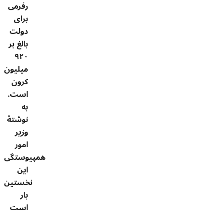
رفرمی
برای
دولت
بالغ بر
۹۲۰
میلیون
کرون
است.
به
نوشتۀ
وزیر
امور
همپیوستگی
این
نخستین
بار
است