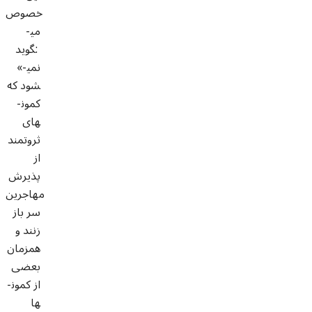
خصوص
می­
گوید:
«نمی­
شود که
کمون­
های
ثروتمند
از
پذیرش
مهاجرین
سر باز
زنند و
همزمان
بعضی
از کمون­
ها