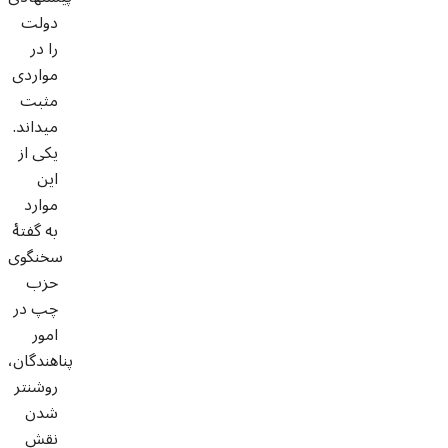
دولت
را در
مواردی
مثبت
می­داند.
یکی از
این
موارد
به گفتۀ
سخنگوی
حزب
چپ در
امور
پناهندگان،
روشن­تر
شدن
نقش