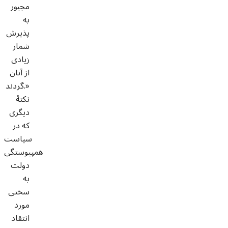
مجبور
به
پذیرش
شمار
زیادی
از آنان
گردند.»
نکتۀ
دیگری
که در
سیاست
همپیوستگی
دولت
به
سختی
مورد
انتقاد