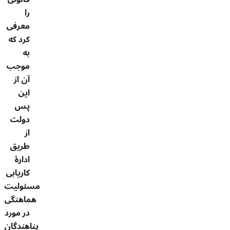
را
معرفی
کرد که
به
موجب
آن از
این
پس
دولت
از
طریق
ادارۀ
کاریابی
مسئولیت
هماهنگی
در مورد
پناهندگان