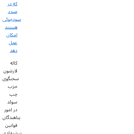
که در
صدد
سودجوئی
هستند
امکان
عمل
دهد
کاله
لارشون
سخنگوی
حزب
چپ
سوئد
در امور
پناهندگان
قوانین
پیشنهادی