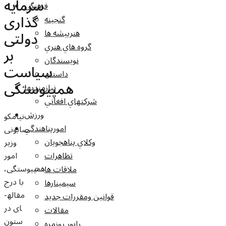
سرمایه
فرهنگي
گذاری
گنجينه
هنرپيشه ها
دولتی
گروه هاي هنري
بر
نويسندگان
سیاست
داستان
همپیوستگی
نيازمنديها
شرکتهاي افغاني
ورزش
نیامکو
امورپناهندگي
صابونی
وکلاي پناهجويان
وزیر
امور
تظاهرات
همپیوستگی،
ملاقات ها
با درج
سيمينارها
مقاله­
قوانين ومقررات جديد
ای در
مقالات
ستون
راپور روزمره