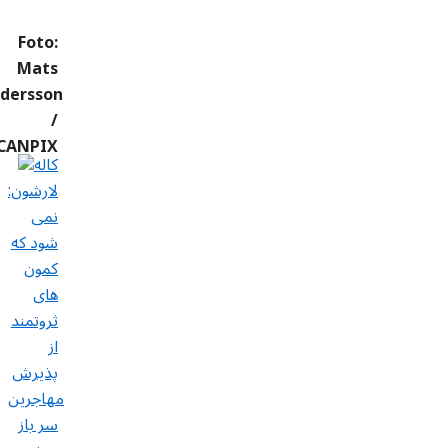
کاله
لارشون:
نمی
شود که
کمون
های
ثروتمند
از
پذیرش
مهاجرین
سر باز