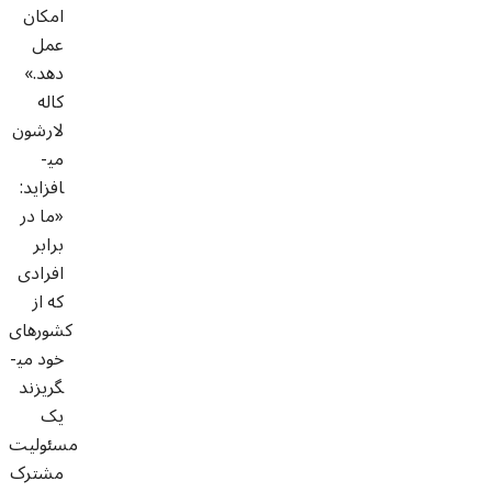
امکان
عمل
دهد.»
کاله
لارشون
می­
افزاید:
«ما در
برابر
افرادی
که از
کشورهای
خود می­
گریزند
یک
مسئولیت
مشترک