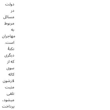
دولت
در
مسائل
مربوط
به
مهاجران
است.
نکتۀ
دیگری
که از
سوی
کاله
لارشون
مثبت
تلقی
می­شود،
پرداخت