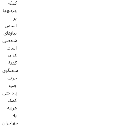
کمک­
هزینه­ها
بر
اساس
نیازهای
شخصی
است
که به
گفتۀ
سخنگوی
حزب
چپ
پرداختی
کمک
هزینه
به
مهاجران