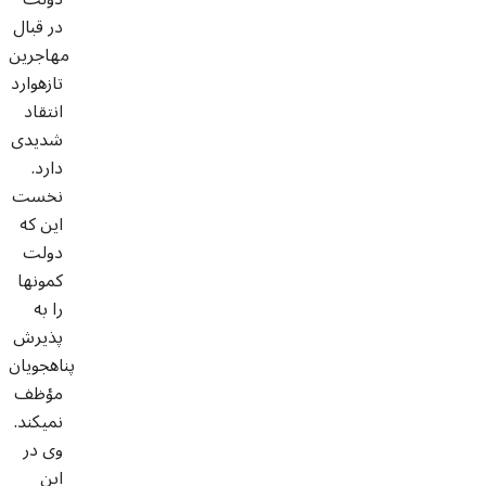
در قبال
مهاجرین
تازه­وارد
انتقاد
شدیدی
دارد.
نخست
این که
دولت
کمون­ها
را به
پذیرش
پناهجویان
مؤظف
نمی­کند.
وی در
این