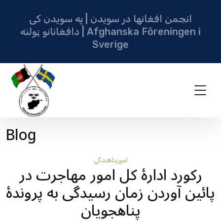
انجمن افغانها در سویدن | په سویدن کی
دافغانانو ټولنه | Afghanska Föreningen i
Sverige
Blog
امورپناهندگي
رکورد ادارۀ کل امور مهاجرت در
پائین آوردن زمان رسیدگی به پروندۀ
پناهجویان