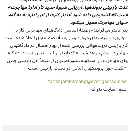
«علت بازبینی پرونده­ها، ارزیابی شیوۀ جدید کار ادارۀ مهاجرت
است که تشخیص داده شود آیا بار کارها از این اداره به دادگاه­
های مهاجرت محول می­شود.»
پتر اناندر می­افزاید: «وظیفۀ اساسی دادگاه­های مهاجرتی کار در
چارچوب بررسی­های موجود و در زمینۀ تصمیم­های اتخاذ شده است.»
کار بازبینی پرونده­هائی بررسی شده از بهار امسال در دادگاه­های
مهاجرت انجام خواهد شد. به گفتۀ پتر ارناندر رئیس قضات دادگاه­
های مهاجرت در استکهلم، هنوز نمی­توان از نتیجۀ این بازبینی چیزی
گفت چون پرونده­های اندکی در دست بازبینی است.»
taher.jambarsang@sverigesradio.se
منبع : سايت پژواک