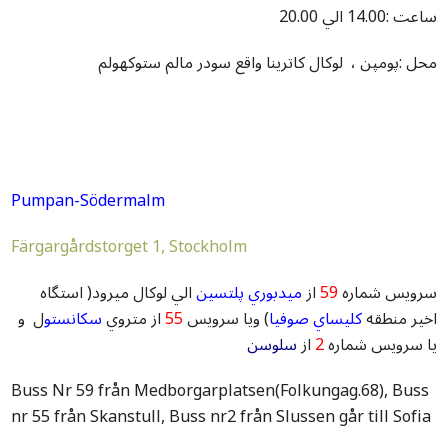
ساعت :14.00 الي 20.00
محل :پومپن ، لوکال کاترينا واقع سودر مالم ستوکهولم
Pumpan-Södermalm
Färgargårdstorget 1, Stockholm
سرويس شماره
59
از
ميدبوري پلتسين
الي لوکال ميرود( استگاه
اخير منطقه
کليساي صوفيا
) ويا سرويس
55
از متروي
سکانستو
ل و
يا سرويس شماره
2
از
سلوسن
Buss Nr 59 från Medborgarplatsen(Folkungag.68), Buss
nr 55 från Skanstull, Buss nr2 från Slussen går till Sofia