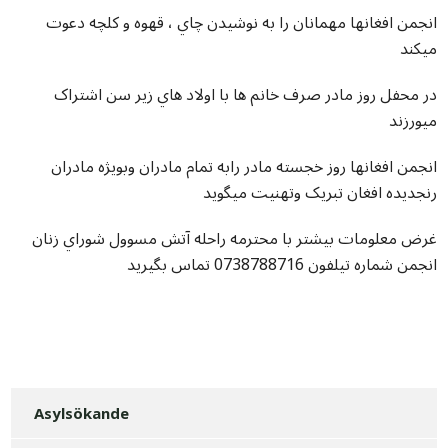
انجمن افغانها مهمانان را به نوشيدن چاي ، قهوه و کلچه دعوت
ميکند
در محفل روز مادر صرف خانم ها با اولاد هاي زير سن اشتراک
ميورزند
انجمن افغانها روز خجسته مادر رابه تمام مادران وبويژه مادران
رنجديده افغان تبريک وتهنيت ميگويد
غرض معلومات بيشتر با محترمه راحله آتش مسوول شوراي زنان
انجمن شماره تيلفون 0738788716 تماس بگيريد
Asylsökande