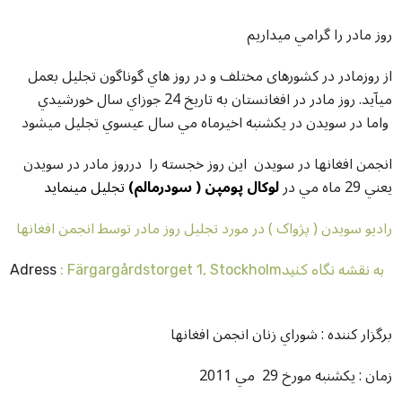
روز مادر را گرامي ميداريم
از روزمادر در کشورهای مختلف و در روز هاي گوناگون تجليل بعمل
ميآيد. روز مادر در افغانستان به تاريخ 24 جوزاي سال خورشيدي
واما در سويدن در يکشنبه اخيرماه مي سال عيسوي تجليل ميشود
انجمن افغانها در سويدن اين روز خجسته را درروز مادر در سويدن
يعني 29 ماه مي در
لوکال پومپن ( سودرمالم)
تجليل مينمايد
راديو سويدن ( پژواک ) در مورد تجليل روز مادر توسط انجمن افغانها
: Färgargårdstorget 1, Stockholmبه نقشه نگاه کنيد
Adress
برگزار کننده : شوراي زنان انجمن افغانها
زمان : يکشنبه مورخ 29 مي 2011