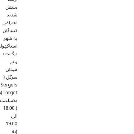
منتقل
شدند.
اعتراض
کنندگان
به شهر
استاکهولم
برگشتند
و در
میدان
سرگل (
Sergels
get
یکساعت
) 18.00
الی
19.00
)به