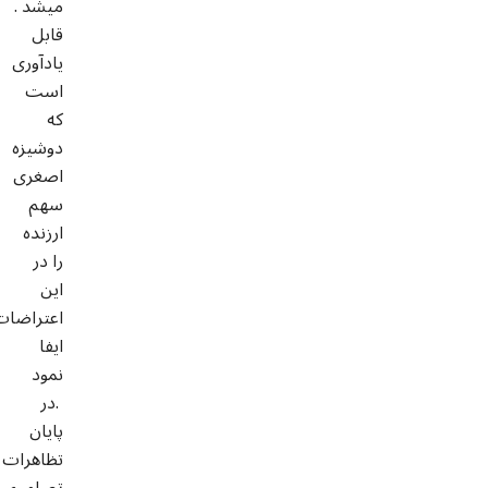
میشد .
قابل
یادآوری
است
که
دوشیزه
اصغری
سهم
ارزنده
را در
این
اعتراضات
ایفا
نمود
.در
پایان
تظاهرات
تصامیم