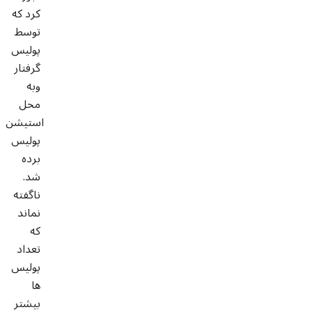
کرد که
توسط
پولیس
گرفتار
وبه
محل
استیشن
پولیس
برده
شد.
ناگفته
نماند
که
تعداد
پولیس
ها
بیشتر