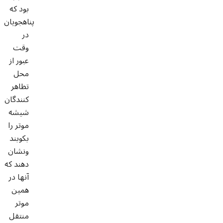
بود که
پناهجویان
در
وقت
عبور از
محل
تظاهر
کنندگان
شیشه
موتر را
بکوبند
ونشان
دهند که
آنها در
همین
موتر
منتقل