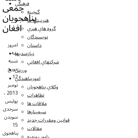
فرهنگي
جمعی
گنجينه
پناهجویان
هنرپيشه ها
افغان
گروه هاي هنري
نويسندگان
امروز
داستان
سه
نيازمنديها
شنبه
شرکتهاي افغاني
مورخ
ورزش
12
امورپناهندگي
نومبر
وکلاي پناهجويان
2013 ،
تظاهرات
پولیس
ملاقات ها
سرحدی
سيمينارها
سویدن
قوانين ومقررات جديد
15
مقالات
پناهجوی
راپور روزمره