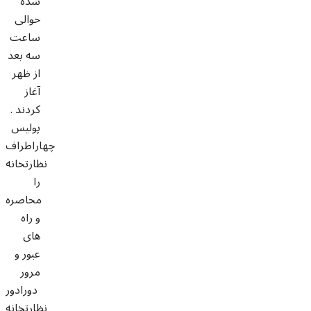
شده
حوالی
ساعت
سه بعد
از ظهر
آغاز
کردند .
پولیس
چهاراطراف
نظارتخانه
را
محاصره
و راه
های
عبور و
مرور
دورادور
نظارتخانه