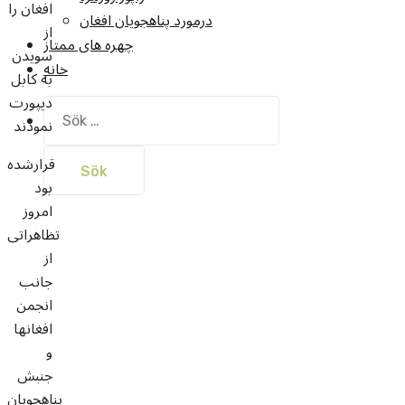
افغان را
درمورد پناهجويان افغان
از
چهره های ممتاز
سویدن
خانه
به کابل
دیپورت
Sök
نمودند
efter:
قرارشده
بود
امروز
تظاهراتی
از
جانب
انجمن
افغانها
و
جنبش
پناهجویان