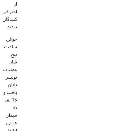
از
اعتراض
کنندگان
بودند
حوالی
ساعت
پنج
شام
عملیات
پولیس
پایان
یافت و
15 نفر
به
میدان
هوایی
ارلندا