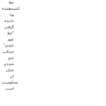
خط
کشیده
شده
ویا
نادیده
گرفتن
”خط
عبور
ناپذیر”
مرتکب
جرم
شده و
جزای
ان
محکومیت
است