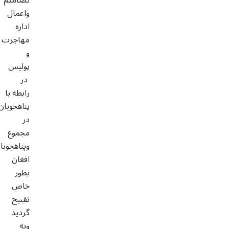
واعمال
اداره
مهاجرت
و
پولیس
در
رابطه با
پناهجویان
در
مجموع
وپناهجویا
افغان
بطور
خاص
تقبیح
گردید
وبه