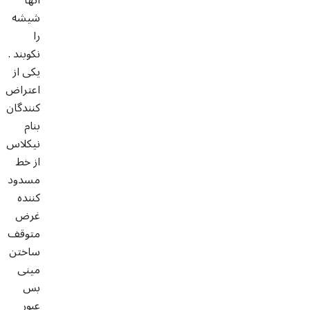
شیشه
را
نکوبند .
یکی از
اعتراض
کنندگان
بنام
نیکلاس
از خط
مسدود
کننده
غرض
متوقف
ساختن
مینی
بس
عبور