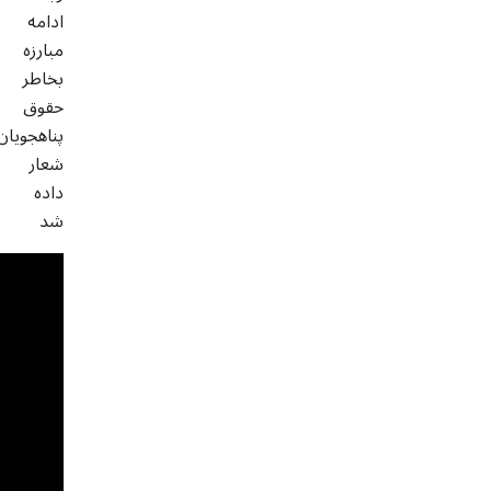
ادامه
مبارزه
بخاطر
حقوق
پناهجویان
شعار
داده
شد