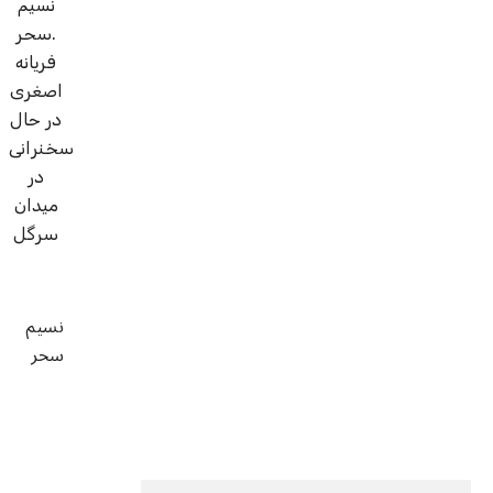
فریانه
اصغری
در حال
سخنرانی
در
میدان
سرگل
نسیم
سحر