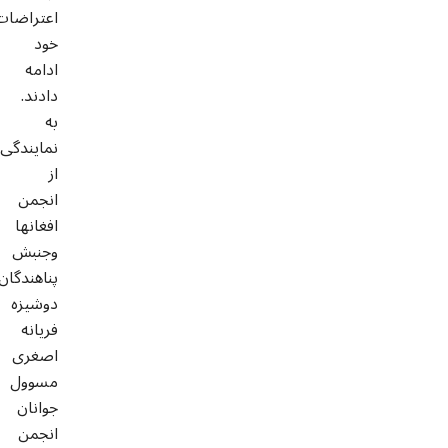
اعتراضات
خود
ادامه
دادند.
به
نمایندگی
از
انجمن
افغانها
وجنبش
پناهندگان
دوشیزه
فریانه
اصغری
مسوول
جوانان
انجمن