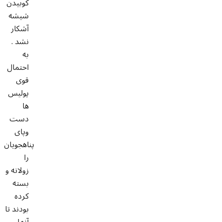
کوبیدن
شیشه
آشکار
نشد .
به
احتمال
قوی
پولیس
ها
دست
وپای
پناهجویان
را
زولانه و
بسته
کرده
بودند تا
آنها