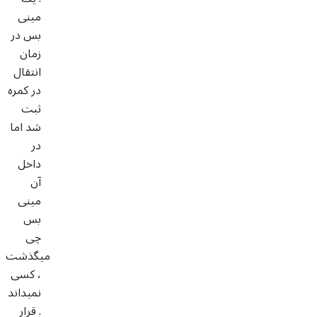
مینی
بس در
زمان
انتقال
در کمره
ثبت
شد اما
در
داخل
آن
مینی
بس
چی
میگذشت
، کسی
نمیداند
. قرار