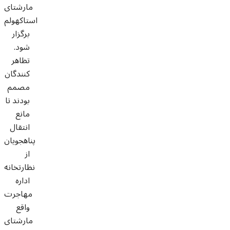
مارشتای
استاکهولم
برگزار
شود.
تظاهر
کنندگان
مصمم
بودند تا
مانع
انتقال
پناهجویان
از
نظارتخانه
اداره
مهاجرت
واقع
مارشتای