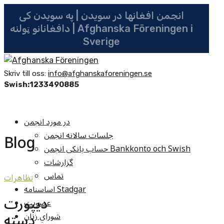
انجمن افغانها در سویدن | په سویدن کی
دافغانانو ټولنه | Afghanska Föreningen i
Sverige
Skriv till oss:
info@afghanskaforeningen.se
Swish:1233490885
در مورد انجمن
جلسات سالانه انجمن
Blog
حساب بانکی انجمن Bankkonto och Swish
گزارشات
تماس
تظاهرات
اساسنامه Stadgar
دیپورت
عضویت
دسته
شوراي زنان