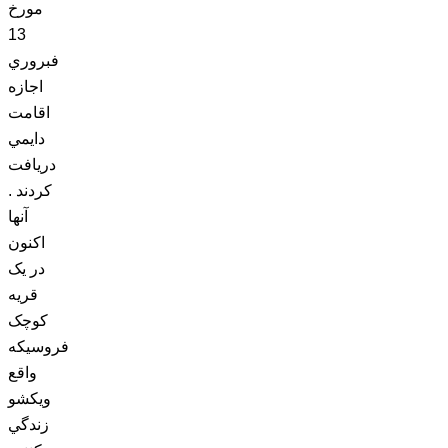
مورخ
13
فبروري
اجازه
اقامت
دايمي
دريافت
کردند .
آنها
اکنون
در يک
قريه
کوچک
فروسيکه
واقع
ويکشو
زندگي