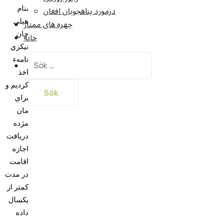
درمورد پناهجويان افغان
بنام
چهره های ممتاز
هيلي
خانه
جان
نيکزي
Sök
نامهء
efter:
اخذ
کرديم و
براي
مان
مژده
دريافت
اجازه
اقامت
در مدت
کمتر از
يکسال
داده