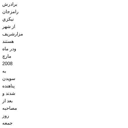
برادرش
رامزجان
نيکزي
از شهر
مزارشريف
هستند
ودر ماه
مارچ
2008
به
سويدن
پناهنده
شدند و
بعد از
مصاحبه
روز
جمعه