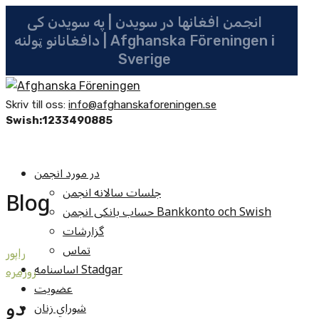
انجمن افغانها در سویدن | په سویدن کی
دافغانانو ټولنه | Afghanska Föreningen i
Sverige
Skriv till oss:
info@afghanskaforeningen.se
Swish:1233490885
در مورد انجمن
جلسات سالانه انجمن
Blog
حساب بانکی انجمن Bankkonto och Swish
گزارشات
تماس
راپور
اساسنامه Stadgar
روزمره
عضویت
دو
شوراي زنان