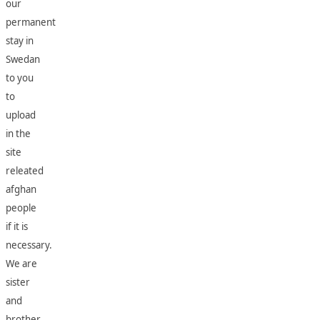
our
permanent
stay in
Swedan
to you
to
upload
in the
site
releated
afghan
people
if it is
necessary.
We are
sister
and
brother,