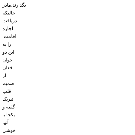
بگذارند.
مادر
حاليکه
دريافت
اجازه
اقامت
را به
اين دو
جوان
افغان
از
صميم
قلب
تبريک
گفته و
يکجا با
آنها
خوشي