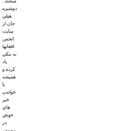
ميکنند .
دوشيزه
هيلي
جان از
سايت
انجمن
افغانها
به نيکي
ياد
کرده و
هميشه
با
خواندن
خبر
هاي
خوش
در
زمينه ،