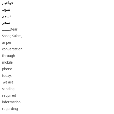
خواهيم
نمود.
نسيم
سحر
Dear
ــــــ
Sahar,
Salam,
as per
conversation
through
mobile
phone
today,
we are
sending
required
information
regarding