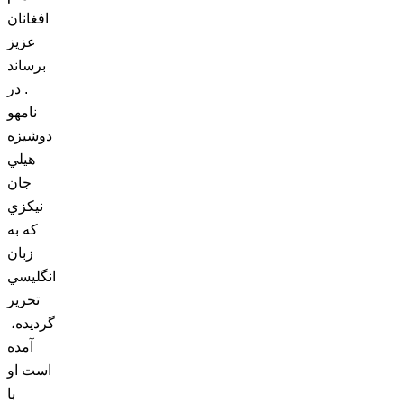
افغانان
عزيز
برساند
. در
نامهو
دوشيزه
هيلي
جان
نيکزي
که به
زبان
انگليسي
تحرير
گرديده،
آمده
است او
با