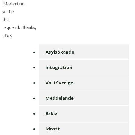
inforamtion
will be
the
requierd.
Thanks,
H&R
Asylsökande
Integration
Val i Sverige
Meddelande
Arkiv
Idrott