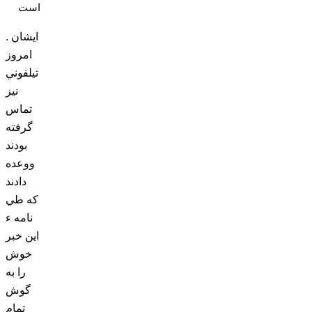
است
. ايشان
امروز
تيلفوني
نيز
تماس
گرفته
بودند
ووعده
دادند
که طي
نامه ء
اين خبر
خوش
را به
گوش
تمام