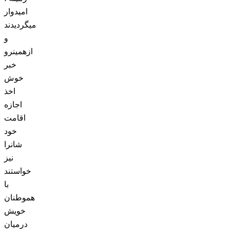
اميدوار
ميگرديدند
و
ازهمينرو
خبر
خوش
اخذ
اجازه
اقامت
خود
شانرا
نيز
خواستند
با
هموطنان
خويش
درميان