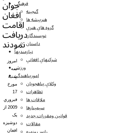
جوان
فرهنگي
گنجينه
افغان
هنرپيشه ها
اقامت
گروه هاي هنري
دريافت
نويسندگان
نمودند
داستان
نيازمنديها
شرکتهاي افغاني
امروز
ورزش
سه
امورپناهندگي
شنبه
وکلاي پناهجويان
مورخ
تظاهرات
17
ملاقات ها
فبروري
سيمينارها
2009 از
قوانين ومقررات جديد
يک
مقالات
دوشيزه
راپور روزمره
افغان