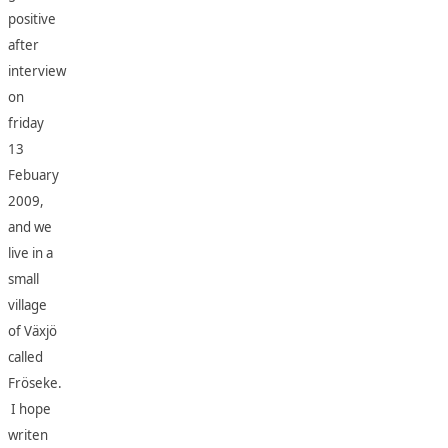
positive
after
interview
on
friday
13
Febuary
2009,
and we
live in a
small
village
of Växjö
called
Fröseke.
I hope
writen