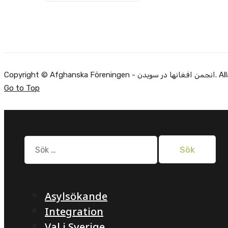
Alla rätti.
Go to Top
Sök
efter:
Asylsökande
Integration
Val i Sverige