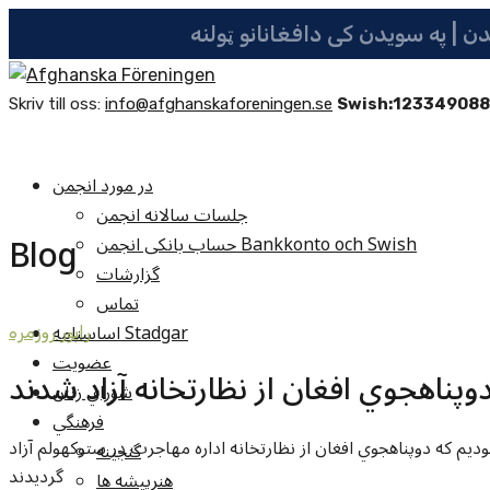
Skriv till oss:
info@afghanskaforeningen.se
Swish:12334908
در مورد انجمن
جلسات سالانه انجمن
Blog
حساب بانکی انجمن Bankkonto och Swish
گزارشات
تماس
اساسنامه Stadgar
راپور روزمره
عضویت
وپناهجوي افغان از نظارتخانه آزاد شدند
شوراي زنان
فرهنگي
ش دريافت نموديم که دوپناهجوي افغان از نظارتخانه اداره مهاجرت در ستوکهولم آزاد
گنجينه
گرديدند
هنرپيشه ها