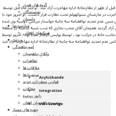
گروه هاي هنري
آقاي حسيب اطلاع داد که امروز حوالي ساعت ده قبل از ظهر از نظارتخانه اداره مهاجرت آزاد شد . او چند ماه قبل توسط
نويسندگان
هاجرت در مارشتاي ستوکهولم تحت نظارت قرار داشت . او امروز خود با
داستان
 مبني عدم تمديد توافقنامه سه جانبه خواستار بررسي دوسيه وي شده
نيازمنديها
زاد گرديد .همزمان آقاي محب بخاري که شب شنبه گذشته در منطقه
شرکتهاي افغاني
انب خانه در حرکت بود ، توسط پوليس گرفتار شده بود ، امروز توسط
ورزش
 عدم تمديد توافقنامه سه جانبه از نظارتخانه اداره مهاجرت آزاد شد
امورپناهندگي
وکلاي پناهجويان
تظاهرات
ملاقات ها
سيمينارها
Asylsökande
قوانين ومقررات جديد
مقالات
Integration
راپور روزمره
درمورد پناهجويان افغان
Val i Sverige
چهره های ممتاز