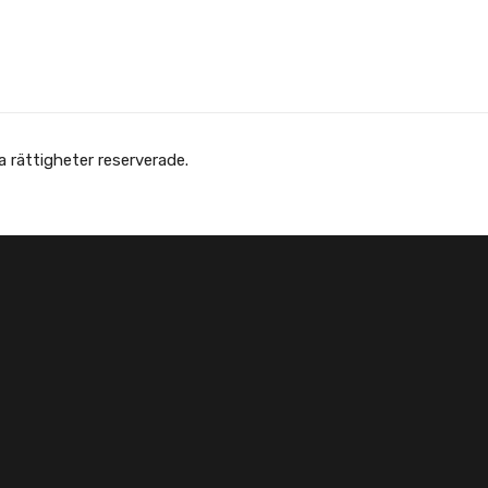
Copyright © Afghanska Föreningen - انجمن افغانها در سویدن. gheter reserverade