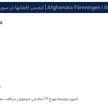
 سویدن | په سویدن کی دافغانانو ټولنه | Afghanska Föreningen i Sverige
85
د
امروز دوشنبه مورخ 11 ماه مي خبرخو