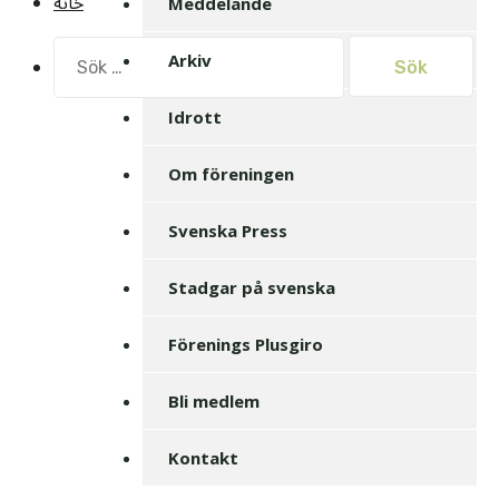
خانه
Meddelande
Sök
Arkiv
efter:
Idrott
Om föreningen
Svenska Press
Stadgar på svenska
Förenings Plusgiro
Bli medlem
Kontakt