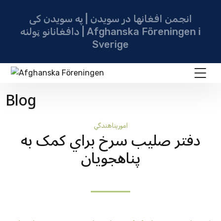
انجمن افغانها در سویدن | په سویدن کی
دافغانانو ټولنه | Afghanska Föreningen i
Sverige
Blog
امورپناهندگي
دفتر صليب سرخ براي کمک به
پناهجويان