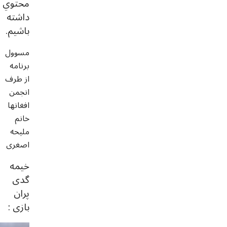
محتوي
داشته
باشيم.
مسوول
برنامه
از طرف
انجمن
افغانها
خانم
ملیحه
اصغری
خیمه
گدی
پران
بازی :