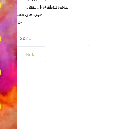
درمورد پناهجويان افغان
چهره های ممتاز
خانه
Sök
efter: