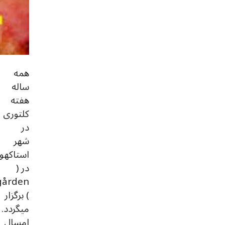
همه
ساله
هفته
کلتوری
در
شهر
استاکهو
در (
gården
) برگزار
میگردد.
امسال