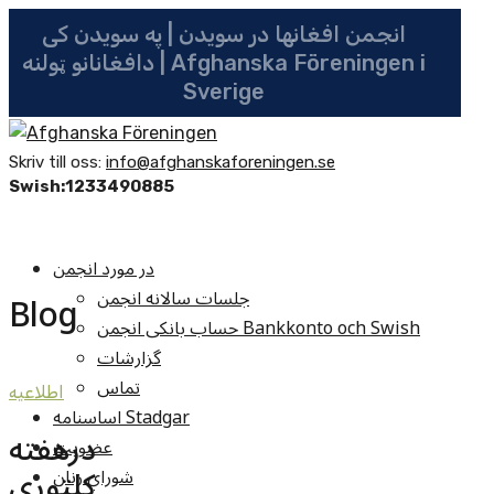
انجمن افغانها در سویدن | په سویدن کی
دافغانانو ټولنه | Afghanska Föreningen i
Sverige
Skriv till oss:
info@afghanskaforeningen.se
Swish:1233490885
در مورد انجمن
جلسات سالانه انجمن
Blog
حساب بانکی انجمن Bankkonto och Swish
گزارشات
تماس
اطلاعيه
اساسنامه Stadgar
درهفته
عضویت
کلتوری
شوراي زنان