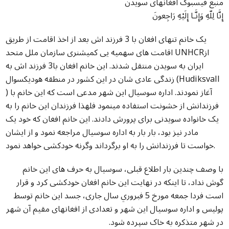
منبع فیسبوک افغانهای سویدن
إِنَّا لِلّهِ وَإِنَّـا إِلَيْهِ رَاجِعونَ
یک خانم تنهای افغان با 3 فرزند اش بعد از اخذ اقامت از طریق
اقامت های سهمیه یی کمیشنری سازمان ملل متحد UNHCRاز
ایران به سویدن منتقل شدند. این خانم افغان با3 فرزند اش به
زندگی عادی شان در این کشور در منطقه هودیکسوال (Hudiksvall
) آغاز نمودند. اداره سوسیال این شهر مدعی است که این خانم با
فرزندانش از خشونت استفاده مینمود فلهذا فرزندان این خانم را به
یک خانواده سویدنی برای پرورش دادند. ای
ن خانم افغان که خود یک
مادر نیز بود، بار بار به اداره سوسیال مراجعه نمود و از ایشان
خواست تا فرزندانش را به او برگرداند وگرنه خودکشی خواهد نمود.
با وصف چندین بار اطلاع قبلی، سوسیال به حرف های این خانم
گوش نداد، تا اینکه در نهایت این خانم افغان خودکشی كرد و قرار
است فردا جمعه مورخ 5 فبروري سال جاری، جسد این خانم توسط
پولیس و اداره سوسیال این شهر و تعدادی از افغانهای مقیم آن شهر
در شهر متذکره به خاک سپرده شود.