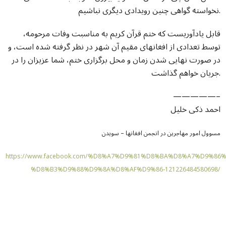
نخواسته گواهی چنین رویدادی دیگری نباشیم.
قابل یادآوریست که ختم قرآن کریم به مناسبت وفات مرحومه،
توسط تعدادی از افغانهای مقیم آن شهر در نظر گرفته شده است، و
در صورت نهایی شدن زمان و محل برگزاری ختم، شما عزیزان را در
جریان خواهم گذاشت.
—————–
احمد ذکی خلیل
مسوول امور مهاجرین در انجمن افغانها – سویدن
https://www.facebook.com/%D8%A7%D9%81%D8%BA%D8%A7%D9%8
%D8%B3%D9%88%D9%8A%D8%AF%D9%86-121226484580698/