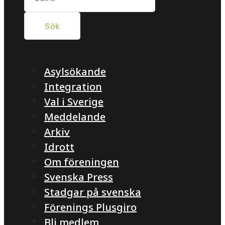
efter:
Asylsökande
Integration
Val i Sverige
Meddelande
Arkiv
Idrott
Om föreningen
Svenska Press
Stadgar på svenska
Förenings Plusgiro
Bli medlem