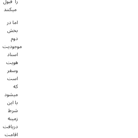
را قبول
میکنند
اما در
بخش
دوم
موجودیت
اسناد
هویت
وسفر
است
که
میشود
با این
شرط
زمینه
دریافت
اقامت