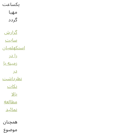
یکساعت
مهیا
گردد
گزارش
سایت
استکهلمیان
را در
زمینه با
در
نظرداشت
نکات
بالا
مطالعه
نمائید
همچنان
موضوع