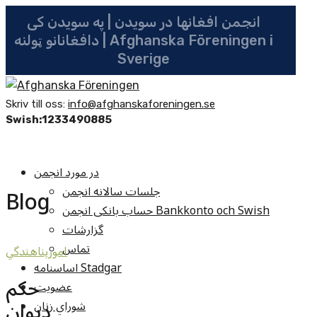
انجمن افغانها در سویدن | په سویدن کی
دافغانانو ټولنه | Afghanska Föreningen i
Sverige
Skriv till oss:
info@afghanskaforeningen.se
Swish:1233490885
در مورد انجمن
جلسات سالانه انجمن
Blog
حساب بانکی انجمن Bankkonto och Swish
گزارشات
تماس
امورپناهندگي
اساسنامه Stadgar
حکم
عضویت
دیوان
شوراي زنان