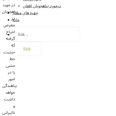
در مورد
درمورد پناهجويان افغان
پناهجویان
چهره های ممتاز
در
خانه
معرض
اخراج
Sök
efter:
گرفته
که
حیثیت
خط
مشی
را در
امور
پناهندگی
خواهد
داشت
و
تاثیراتی