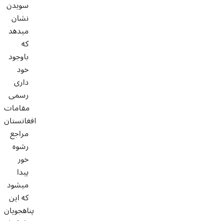
سویدن
نشان
میدهد
که
باوجود
خود
داری
رسمی
مقامات
افغانستان
مراجع
رشوه
خور
پیدا
میشود
که این
پناهجویان