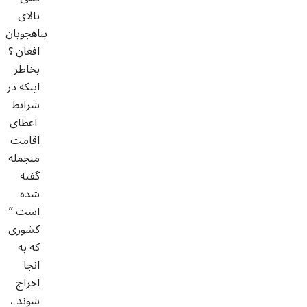
بالای
پناهجویان
افغان ؟
بخاطر
اینکه در
شرایط
اعطای
اقامت
منجمله
گفته
شده
است ”
کشوری
که به
انجا
اخراج
شوند ،