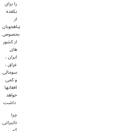
را برای
یکعده
از
پناهجویان
بخصوص
از کشور
های
ایران ،
عراق ،
سومالی
و کمی
افغانها
خواهد
داشت
چرا
تاثیراتی
کمی