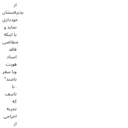
از
پذیرفتنشان
خودداری
نماید و
یا اینکه
متقاضی
فاقد
اسناد
هویت
ویا سفر
باشند”
. با
تاسف
که
تجربه
اخراجی
از