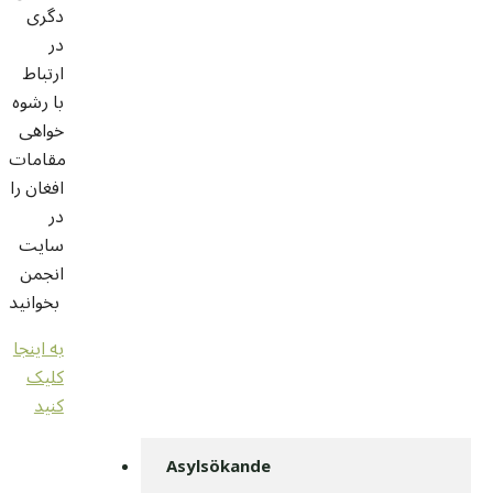
دگری
در
ارتباط
با رشوه
خواهی
مقامات
افغان را
در
سایت
انجمن
بخوانید
به اینجا
کلیک
کنید
Asylsökande