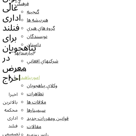
فرهنگي
عالی
گنجينه
اداری
هنرپيشه ها
فنلند
گروه هاي هنري
برای
نويسندگان
پناهجویان
داستان
نيازمنديها
در
شرکتهاي افغاني
معرض
ورزش
اخراج
امورپناهندگي
وکلاي پناهجويان
تظاهرات
اخیرا
ملاقات ها
بالاترین
محکمه
سيمينارها
اداری
قوانين ومقررات جديد
فنلند
مقالات
تصمیمی
راپور روزمره