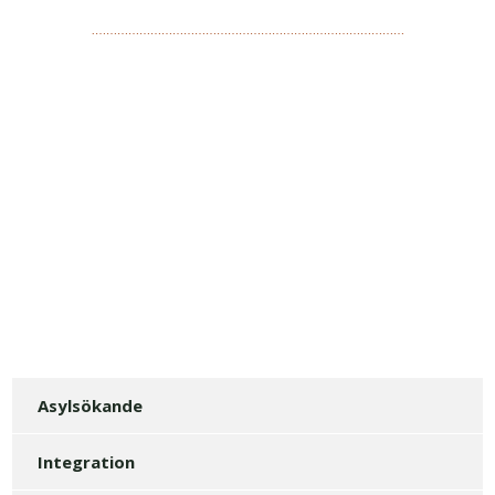
………………………………………………………………………….
Asylsökande
Integration