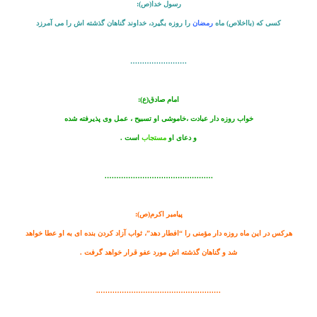
رسول خدا(ص):
کسی که (بااخلاص) ماه
رمضان
را روزه بگیرد، خداوند گناهان گذشته اش را می آمرزد
……………………
امام صادق(ع):
خواب
روزه دار
عبادت ،خاموشی او تسبیح ، عمل وی پذیرفته شده
و دعای او
مستجاب
است .
……………………………………….
پیامبر اکرم(ص):
هرکس
در این ماه روزه دار مؤمنی را “افطار دهد”، ثواب آزاد کردن بنده ای به او عطا خواهد
شد و گناهان گذشته اش مورد عفو قرار خواهد گرفت .
……………………………………………..