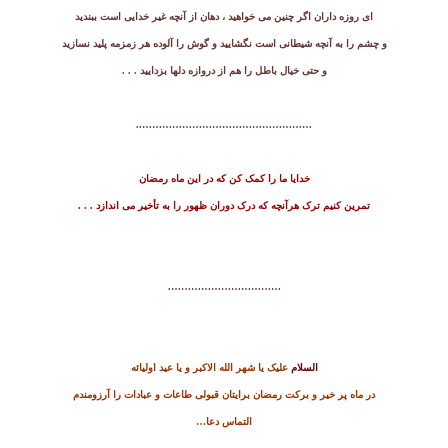
ای روزه داران اگر چنین می خواهید ، دهان از آنچه غیر خدایی است ببندید
و چشم را به آنچه شیطانی است نگشایید و گوش را آلوده هر زمزمه پلید نسازید
و حتی خیال باطل را هم از دروازه دلها بزدایید . . .
……………………………………………..
خدایا ما را کمک
کن که در این ماه رمضان
تمرین کنیم ترک هرآنچه که درک دوران ظهور را به تأخیر می اندازد . . .
…………………………….
السلام
علیک یا شهر الله الاکبر و یا عید اولیائه
در ماه پر خیر و برکت رمضان برایتان قبولی طاعات و عبادات را آرزومندم
التماس دعا…