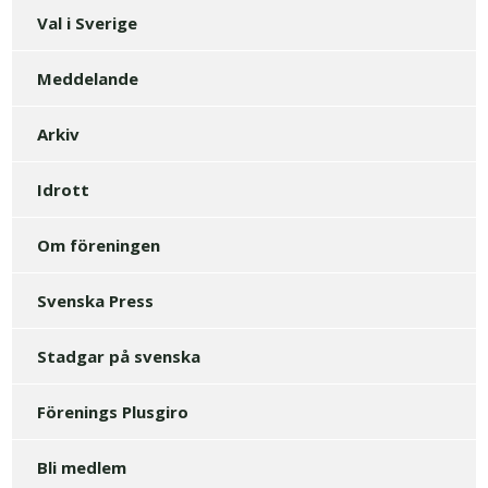
Val i Sverige
Meddelande
Arkiv
Idrott
Om föreningen
Svenska Press
Stadgar på svenska
Förenings Plusgiro
Bli medlem