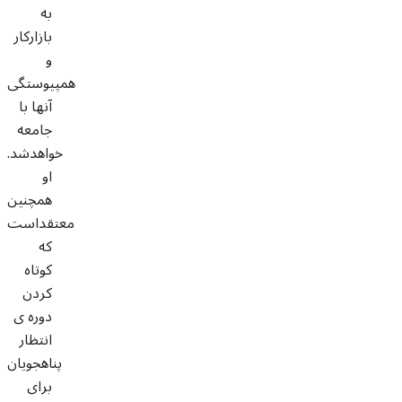
به
بازارکار
و
همپیوستگی
آنها با
جامعه
خواهدشد.
او
همچنین
معتقداست
که
کوتاه
کردن
دوره ی
انتظار
پناهجویان
برای