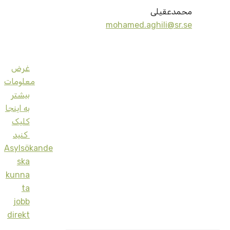
محمدعقیلی
mohamed.aghili@sr.se
غرض
معلومات
بيشتر
به اينجا
کليک
کنيد
Asylsökande
ska
kunna
ta
jobb
direkt