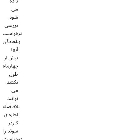
داده
می
شود
بررسی
درخواست
پناهندگی
آنها
بیش از
چهارماه
طول
بکشد،
می
توانند
بلافاصله
اجازه ی
کاردر
سوئد را
درخواست