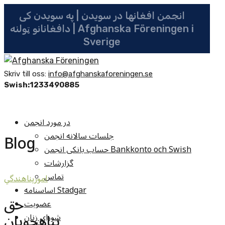
انجمن افغانها در سویدن | په سویدن کی
دافغانانو ټولنه | Afghanska Föreningen i
Sverige
Skriv till oss:
info@afghanskaforeningen.se
Swish:1233490885
در مورد انجمن
جلسات سالانه انجمن
Blog
حساب بانکی انجمن Bankkonto och Swish
گزارشات
تماس
امورپناهندگي
اساسنامه Stadgar
حق
عضویت
پناهجویان
شوراي زنان