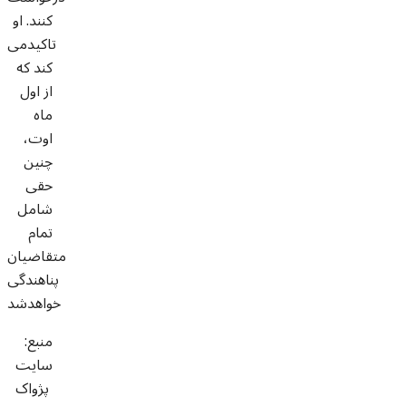
کنند. او
تاکیدمی
کند که
از اول
ماه
اوت،
چنین
حقی
شامل
تمام
متقاضیان
پناهندگی
خواهدشد
منبع:
سايت
پژواک