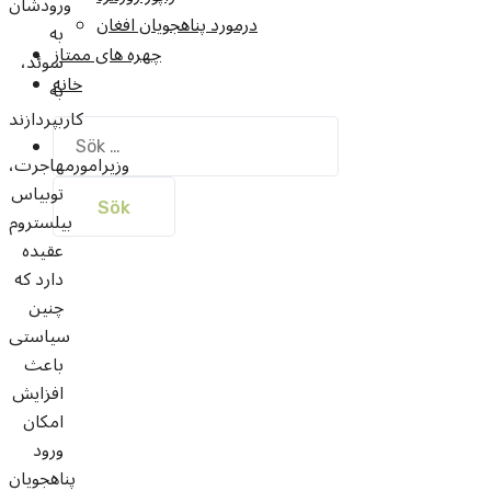
ورودشان
درمورد پناهجويان افغان
به
چهره های ممتاز
سوئد،
خانه
به
کاربپردازند
Sök
efter:
وزیرامورمهاجرت،
توبیاس
بیلستروم
عقیده
دارد که
چنین
سیاستی
باعث
افزایش
امکان
ورود
پناهجویان