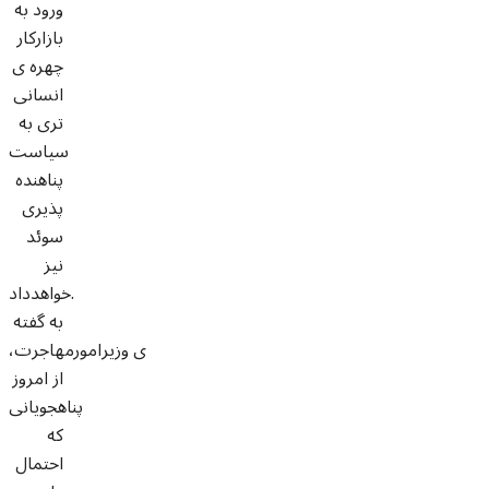
ورود به
بازارکار
چهره ی
انسانی
تری به
سیاست
پناهنده
پذیری
سوئد
نیز
خواهدداد.
به گفته
ی وزیرامورمهاجرت،
از امروز
پناهجویانی
که
احتمال