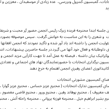
ابات، کميسيون کنترول وبررسي، عده زیادی از موسفیدان ، معززین و اهل
ید
 جلسه ابتدا محترمه فریده زیرک رئیس انجمن حضور پُر محبت و شریفانه
 و شعری را به این مناسبت به خوانش گرفت . سپس موصوفه بصورت مخت
لیت انجمن را داشته اند یاد آور شده و تآکید نمودند که انجمن افغانها م
ی داوطلبانه و فعال خود آنها می گیرد.در جلسه حاضرین پیشنهادات، ا
کراتیک بیان داشته ، فیصله به عمل آمد تا جهت کارآیی مزید انجمن و ت
سیون برگذاری انتخابات با حضورنمايندگان نهاد هاي اجتماعي و تعدادی
اي کميسيون تدارک انتخابات ( محترم عزيز حساس ، محترم عزيز گوارا 
ف معروف ) ، محترم پوهاند رهين ، محترم ورور ، محترم قاضي معصوم ، 
م بشير ابراهيم خيل ، محترمه فوزيه پرواني ، محترمه راحله آتش ، محترم