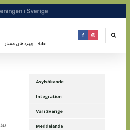
انجمن افغانها در سویدن | په سویدن کی دافغانا
خانه
چهره های ممتاز
Asylsökande
Integration
Val i Sverige
Meddelande