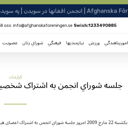
نو ټولنه | Afghanska Föreningen i Sverige
ill oss:
info@afghanskaforeningen.se
Swish:1233490885
امورپناهندگي
ورزش
نيازمنديها
فرهنگي
شوراي زنان
عضویت
گزارشات
جلسه شوراي انجمن به اشتراک شخصيت
روز یکشنبه 22 مارچ 2009 امروز جلسه شوراي انجمن به اشت