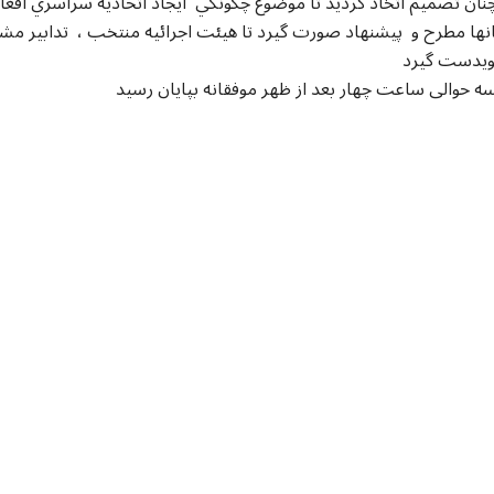
انها مطرح و پيشنهاد صورت گيرد تا هيئت اجرائيه منتخب ، تدابير 
رويدست گيرد