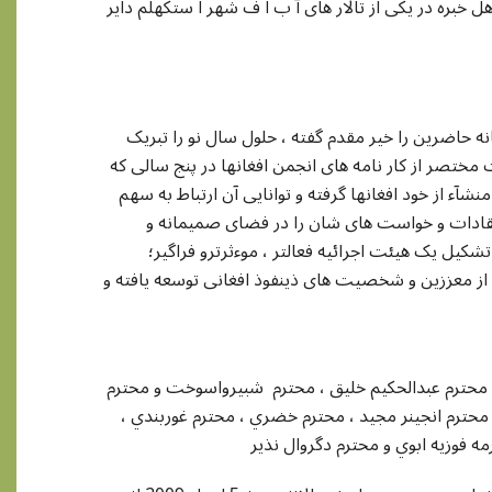
 خبره در یکی از تالار های آ ب ا ف شهر ا ستکهلم دایر
 حاضرین را خیر مقدم گفته ، حلول سال نو را تبریک
صر از کار نامه های انجمن افغانها در پنج سالی که
نشآء از خود افغانها گرفته و توانایی آن ارتباط به سهم
نتقادات و خواست های شان را در فضای صمیمانه و
شکیل یک هيئت اجرائیه فعالتر ، موءثرترو فراگیر؛
 از معززین و شخصیت های ذینفوذ افغانی توسعه یافته و
، محترم عبدالحکيم خليق ، محترم شبيرواسوخت و محترم
محترم انجينر مجيد ، محترم خضري ، محترم غوربندي ،
ه فوزيه ابوي و محترم دگروال نذير