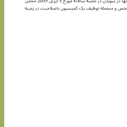
همچنان تصميم اتخاذ گرديد تا موضوع چگونگي ايجاد اتحاديه سراسري افغانها در سويدن در جلسه سالانه مورخ 5 اپريل 2009 انجمن
مشخص و منجمله توظيف يک کميسيون باصلاحيت در زمينه