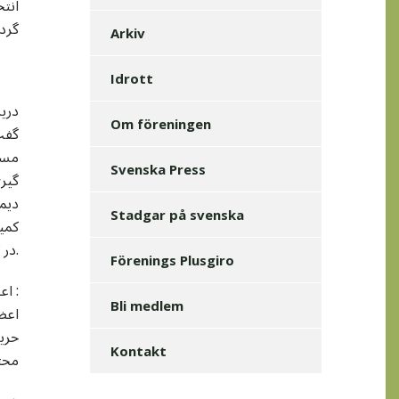
انتخ
گرد
Arkiv
Idrott
درین
Om föreningen
گفت
مسئو
Svenska Press
گیر
دیمو
Stadgar på svenska
کمی
در کانیداتوری اعضای رهبري انجمن اهتمام به خرچ دهند.
Förenings Plusgiro
اعضاي کميسيون مشورتي انتخابات :
Bli medlem
اعض
حري
Kontakt
محتر