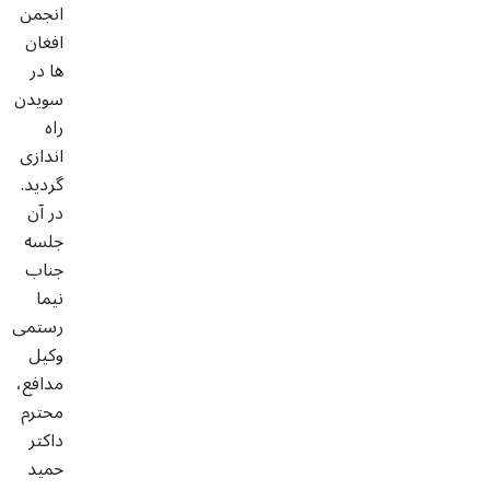
انجمن
افغان
ها در
سویدن
راه
اندازی
گردید.
در آن
جلسه
جناب
نیما
رستمی
وکیل
مدافع،
محترم
داکتر
حمید