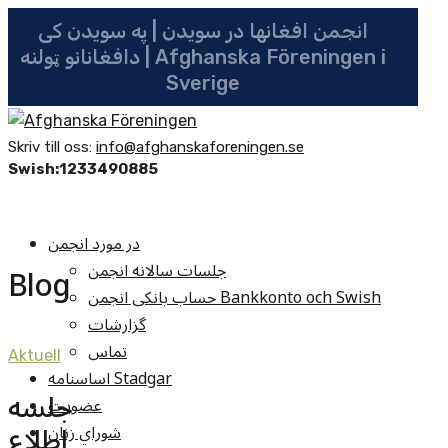
انجمن افغانها در سویدن | په سویدن کی
دافغانانو ټولنه | Afghanska Föreningen i
Sverige
Skriv till oss:
info@afghanskaforeningen.se
Swish:1233490885
در مورد انجمن
جلسات سالانه انجمن
Blog
حساب بانکی انجمن Bankkonto och Swish
گزارشات
تماس
Aktuell
اساسنامه Stadgar
جلسه
عضویت
اطلاع
شوراي زنان