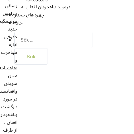
رسانی
درمورد پناهجويان افغان
پیرامون
چهره های ممتاز
موضعگیر
خانه
جدید
حقوقی
Sök
efter:
اداره
مهاجرت
و
تفاهمنامه
میان
سویدن
وافغانستا
در مورد
بازگشت
پناهجویان
افغان ،
از طرف