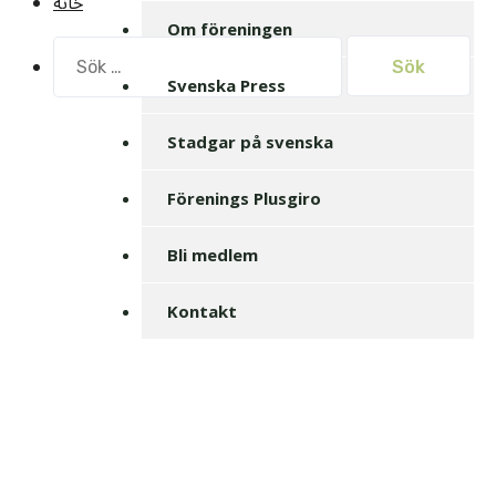
خانه
Om föreningen
Sök
efter:
Svenska Press
Stadgar på svenska
Förenings Plusgiro
Bli medlem
Kontakt