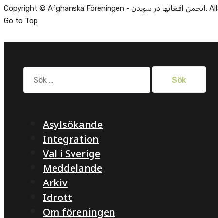
Alla rätti.
Go to Top
Sök
efter:
Asylsökande
Integration
Val i Sverige
Meddelande
Arkiv
Idrott
Om föreningen