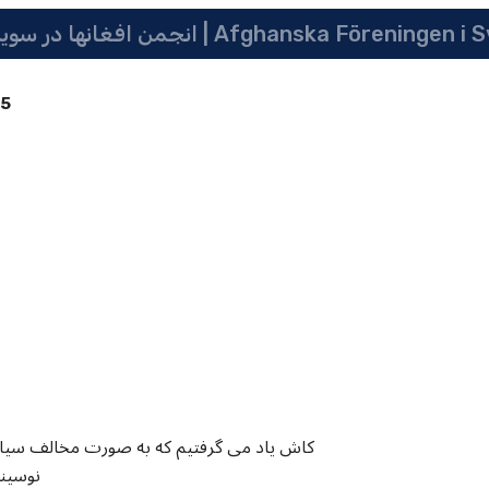
 سویدن | په سویدن کی دافغانانو ټولنه | Afghanska Föreningen i Sverige
85
کاش یاد می گرفتیم که به صورت مخالف سیا
نوسیند