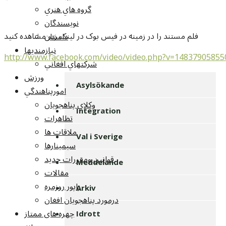
گروه هاي هنري
نويسندگان
فلم مستند را در زمينه در فيس بوک در لينک زير مشاهده کنيد
داستان
نيازمنديها
http://www.facebook.com/video/video.php?v=148379058
شرکتهاي افغاني
ورزش
Asylsökande
امورپناهندگي
وکلاي پناهجويان
Integration
تظاهرات
ملاقات ها
Val i Sverige
سيمينارها
قوانين ومقررات جديد
Meddelande
مقالات
راپور روزمره
Arkiv
درمورد پناهجويان افغان
چهره های ممتاز
Idrott