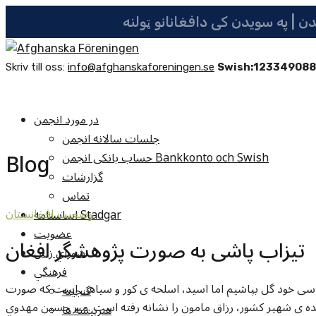
Skriv till oss:
info@afghanskaforeningen.se
Swish:12334908
در مورد انجمن
جلسات سالانه انجمن
Blog
حساب بانکی انجمن Bankkonto och Swish
گزارشات
تماس
اساسنامه Stadgar
وضعيت افغانستان
عضویت
تیزاب پاشی به صورت پژوهشگر افغان
شوراي زنان
فرهنگي
سی خود گل بپاشیم اما اسید، اسلحه ی کور و سیاهی است که صورت
گنجينه
ه ی شهیر کشور، رزاق مامون را نشانه رفته است .مير حسين مهدوي
هنرپيشه ها