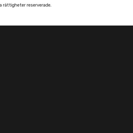
Copyright © Afghanska Föreningen - انجمن افغانها در سویدن. gheter reserverade