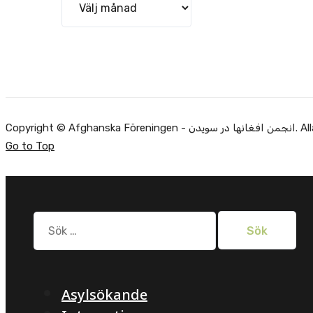
Alla rätti.
Go to Top
Sök
efter:
Asylsökande