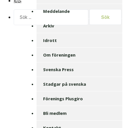
خانه
Meddelande
Sök
efter:
Arkiv
Idrott
Om föreningen
Svenska Press
Stadgar på svenska
Förenings Plusgiro
Bli medlem
Kontakt