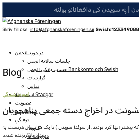
Skriv till oss:
info@afghanskaforeningen.se
Swish:12334908
در مورد انجمن
جلسات سالانه انجمن
Blog
حساب بانکی انجمن Bankkonto och Swish
گزارشات
تماس
اساسنامه Stadgar
امورپناهندگي
عضویت
شونت در اخراج دسته جمعی پناهجویان
شوراي زنان
فرهنگي
ال جاری، ۴۵ پناهجوی عراقی که بیشتر آنها کرد بودند، از سوئد( سويدن ) با یک هواپیمای دربست به
گنجينه
بغداد بازگردانده شدند
هنرپيشه ها