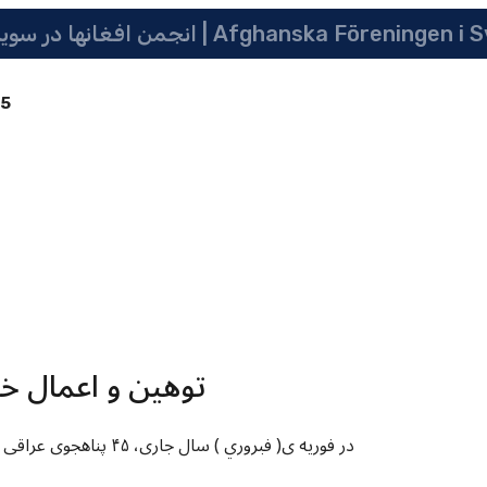
 سویدن | په سویدن کی دافغانانو ټولنه | Afghanska Föreningen i Sverige
85
توهین و اعمال خ
در فوریه ی( فبروري ) س