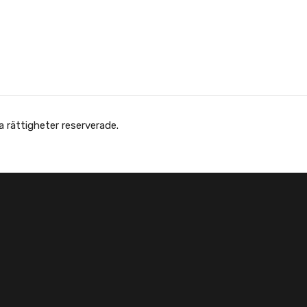
Copyright © Afghanska Föreningen - انجمن افغانها در سویدن. gheter reserverade