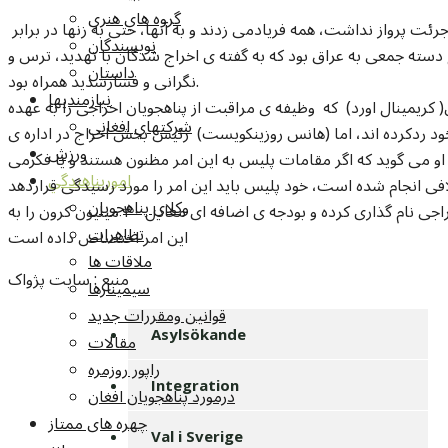
گروه هاي هنري
برخی از پناهجویان اخراجی گفتنه اند که هواپیما جرئت پرواز نداشت، همه فریادمی زدند و به آنها، حتی به زنها در برابر
نويسندگان
 دسته جمعی به عراق بود که به گفته ی اخراج شدگان با تهدید، ترس و
داستان
نگرانی و فشارشدید همراه بود.
نيازمنديها
( کريمينال اورد) که وظیفه ی مراقبت از پناهجویان اخراجی را به عهده
شرکتهاي افغاني
خود ردکرده اند، اما (هانس روزينکويست) رئیس بخش اخراج در اداره ی
ورزش
و می گوید که اگر مقامات پلیس به این امر مظنون هستند و یا فکرمی
امورپناهندگي
وکلاي پناهجويان
دولت، سال ۲۰۰۹ را سال بازگرداندن پناهجویان اخراجی نام گذاری کرده و بودجه ی اضافه ای معادل ۴۰ میلیون کرون را به
تظاهرات
این امر اختصاص داده است
ملاقات ها
منبع : سايت پژواک
سيمينارها
قوانين ومقررات جديد
Asylsökande
مقالات
راپور روزمره
Integration
درمورد پناهجويان افغان
چهره های ممتاز
Val i Sverige