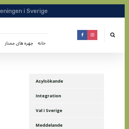
انجمن افغانها در سویدن | په سویدن کی دافغانا
خانه
چهره های ممتاز
Asylsökande
Integration
Val i Sverige
Meddelande