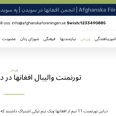
نو ټولنه | Afghanska Föreningen i Sverige
ill oss:
info@afghanskaforeningen.se
Swish:1233490885
امورپناهندگي
ورزش
نيازمنديها
فرهنگي
شوراي زنان
عضویت
ورزش
تورنمنت واليبال افغانها در د
دراين تورنمنت 11 تيم از افغانها ويک تيم ترکي اشتراک دا