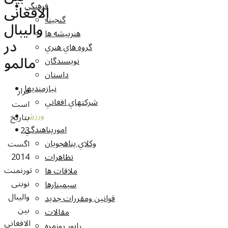
فرهنگي
الافغانی
گنجينه
والیبال
هنرپيشه ها
در
گروه هاي هنري
مالمو
نويسندگان
داستان
نيازمنديها
قرار
شرکتهاي افغاني
است
ورزش
بتاریخ
امورپناهندگي
23
وکلاي پناهجويان
اگست
2014
تظاهرات
تورنمنت
ملاقات ها
نوبتی
سيمينارها
والیبال
قوانين ومقررات جديد
بین
مقالات
الافغانی
راپور روزمره