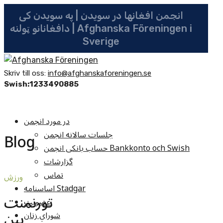
انجمن افغانها در سویدن | په سویدن کی
دافغانانو ټولنه | Afghanska Föreningen i
Sverige
Skriv till oss:
info@afghanskaforeningen.se
Swish:1233490885
در مورد انجمن
جلسات سالانه انجمن
Blog
حساب بانکی انجمن Bankkonto och Swish
گزارشات
تماس
ورزش
اساسنامه Stadgar
تورنمنت
عضویت
بین
شوراي زنان