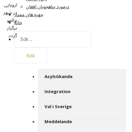
اروپایی
درمورد پناهجويان افغان
در شهر
چهره های ممتاز
مالمو
خانه
برگزار
گردد
Sök
efter:
Asylsökande
Integration
Val i Sverige
Meddelande