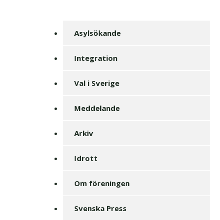
Asylsökande
Integration
Val i Sverige
Meddelande
Arkiv
Idrott
Om föreningen
Svenska Press