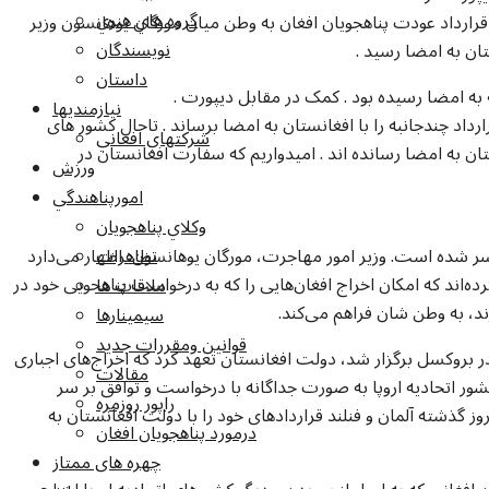
گروه هاي هنري
سل قرارداد عودت پناهجویان افغان به وطن میان مورگان یوهانسون وزیر
نويسندگان
ن به امضا رسید .
داستان
ینه به امضا رسیده بود . کمک در مقابل دیپورت .
نيازمنديها
ارداد چندجانبه را با افغانستان به امضا برساند . تاحال کشور های
شرکتهاي افغاني
تان به امضا رسانده اند . امیدواریم که سفارت افغانستان در
ورزش
امورپناهندگي
وکلاي پناهجويان
یسر شده است. وزیر امور مهاجرت، مورگان یوهانسون، اظهار می‌دارد
تظاهرات
‌اند که امکان اخراج افغان‌‌‌هایی را که به درخواست پناهجویی خود در
ملاقات ها
د، به وطن شان فراهم می‌کند.
سيمينارها
قوانين ومقررات جديد
ر بروکسل برگزار شد، دولت افغانستان تعهد کرد که اخراج‌های اجباری
مقالات
 کشور اتحادیه اروپا به صورت جداگانه با درخواست و توافق بر سر
راپور روزمره
ز گذشته آلمان و فنلند قراردادهای خود را با دولت افغانستان به
درمورد پناهجويان افغان
چهره های ممتاز