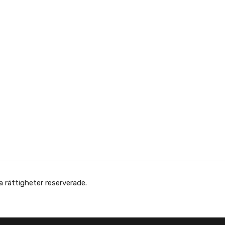
Copyright © Afghanska Föreningen - انجمن افغانها در سویدن. gheter reserverade