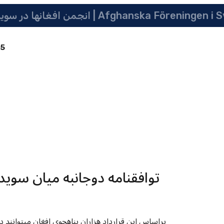
 سویدن | په سویدن کی دافغانانو ټولنه | Afghanska Föreningen i Sverige
85
توافقنامه دوجانبه میان سوی
براساس این قرارداد هزاران پناهجوی افغان میتوانند د