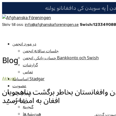
Skriv till oss:
info@afghanskaforeningen.se
Swish:12334908
در مورد انجمن
جلسات سالانه انجمن
Blog
حساب بانکی انجمن Bankkonto och Swish
گزارشات
تماس
اساسنامه Stadgar
Aktuell
عضویت
دن وافغانستان بخاطر برگشت پناهجویان
شوراي زنان
افغان به امضا رسید
فرهنگي
گنجينه
هنرپيشه ها
یپورت گردند.