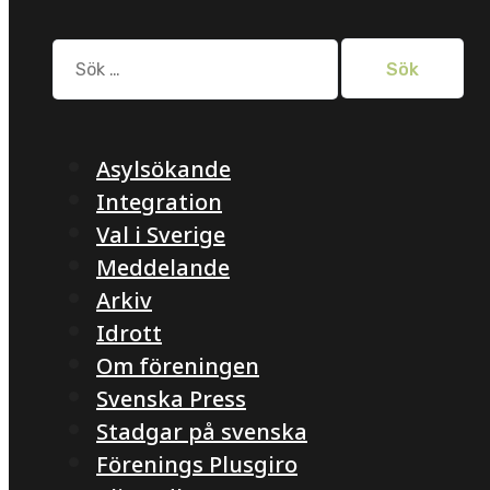
Sök
efter:
Asylsökande
Integration
Val i Sverige
Meddelande
Arkiv
Idrott
Om föreningen
Svenska Press
Stadgar på svenska
Förenings Plusgiro