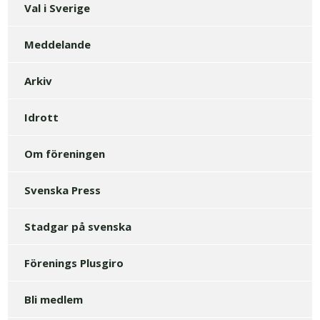
Val i Sverige
Meddelande
Arkiv
Idrott
Om föreningen
Svenska Press
Stadgar på svenska
Förenings Plusgiro
Bli medlem