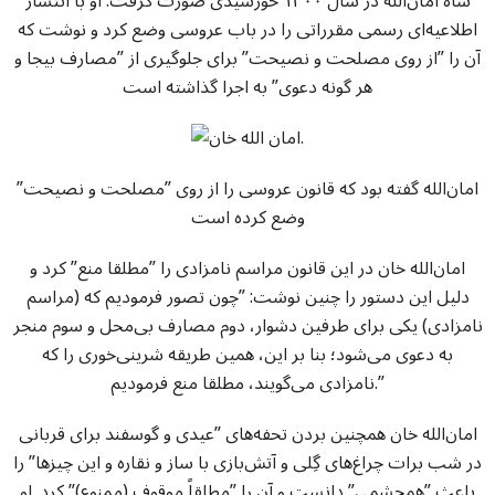
شاه امان‌الله در سال ۱۳۰۰ خورشیدی صورت گرفت. او با انتشار
اطلاعیه‌ای رسمی مقرراتی را در باب عروسی وضع کرد و نوشت که
آن را ”از روی مصلحت و نصیحت” برای جلوگیری از ”مصارف بیجا و
هر گونه دعوی” به اجرا گذاشته است
.
امان‌الله گفته بود که قانون عروسی را از روی ”مصلحت و نصیحت”
وضع کرده است
امان‌الله خان در این قانون مراسم نامزادی را ”مطلقا منع” کرد و
دلیل این دستور را چنین نوشت: ”چون تصور فرمودیم که (مراسم
نامزادی) یکی برای طرفین دشوار، دوم مصارف بی‌محل و سوم منجر
به دعوی می‌شود؛ بنا بر این، همین طریقه شرینی‌خوری را که
نامزادی می‌گویند، مطلقا منع فرمودیم.”
امان‌الله خان همچنین بردن تحفه‌های ”عیدی و گوسفند برای قربانی
در شب برات چراغ‌های گِلی و آتش‌بازی با ساز و نقاره و این چیزها” را
باعث ”همچشمی” دانست و آن را ”مطلقاً موقوف (ممنوع)” کرد. او