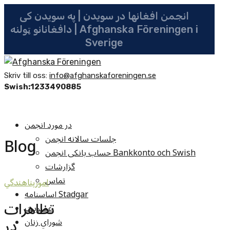
انجمن افغانها در سویدن | په سویدن کی
دافغانانو ټولنه | Afghanska Föreningen i
Sverige
Skriv till oss:
info@afghanskaforeningen.se
Swish:1233490885
در مورد انجمن
جلسات سالانه انجمن
Blog
حساب بانکی انجمن Bankkonto och Swish
گزارشات
تماس
امورپناهندگي
اساسنامه Stadgar
تظاهرات
عضویت
در
شوراي زنان