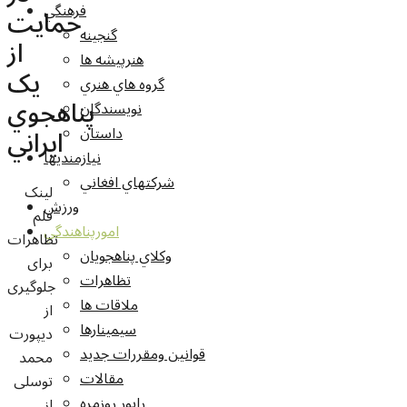
فرهنگي
حمايت
گنجينه
از
هنرپيشه ها
يک
گروه هاي هنري
پناهجوي
نويسندگان
ايراني
داستان
نيازمنديها
شرکتهاي افغاني
لینک
ورزش
فلم
امورپناهندگي
تظاهرات
وکلاي پناهجويان
برای
تظاهرات
جلوگیری
ملاقات ها
از
سيمينارها
دیپورت
قوانين ومقررات جديد
محمد
مقالات
توسلی
راپور روزمره
از