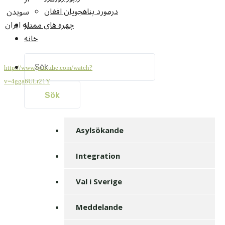
درمورد پناهجويان افغان
سويدن
به ایران
چهره های ممتاز
خانه
Sök
http://www.youtube.com/watch?
efter:
v=4gga6ULr21Y
Asylsökande
Integration
Val i Sverige
Meddelande