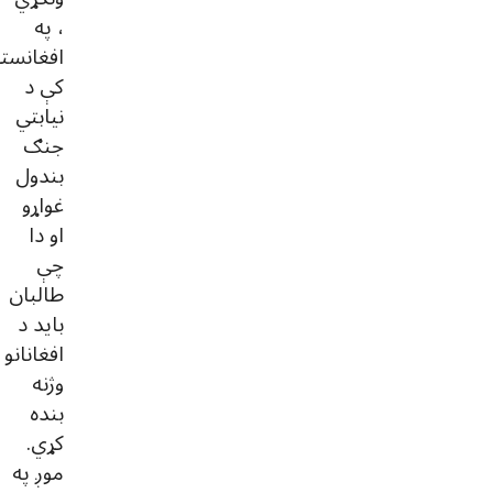
، په
افغانست
کې د
نیابتي
جنګ
بندول
غواړو
او دا
چې
طالبان
باید د
افغانانو
وژنه
بنده
کړي.
موږ په