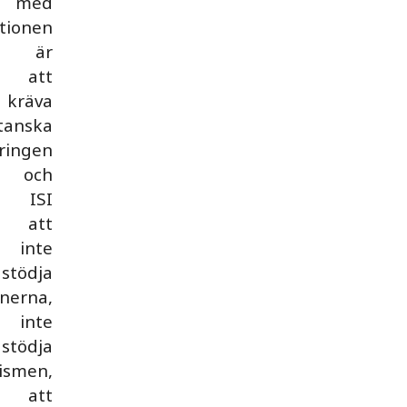
med
tionen
är
att
kräva
tanska
ringen
och
ISI
att
inte
stödja
anerna,
inte
stödja
rismen,
att