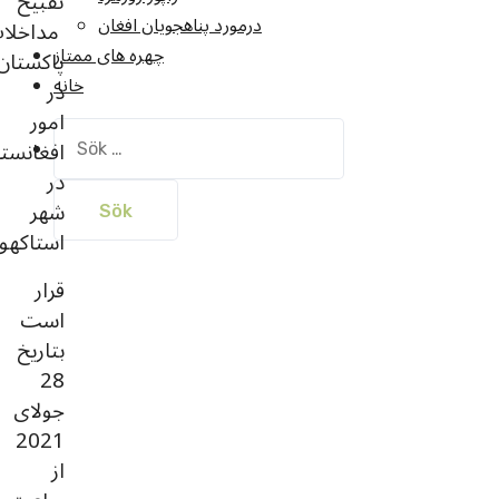
تقبیح
درمورد پناهجويان افغان
مداخلا
چهره های ممتاز
پاکستان
خانه
در
امور
Sök
افغانست
efter:
در
شهر
استاکهو
قرار
است
بتاریخ
28
جولای
2021
از