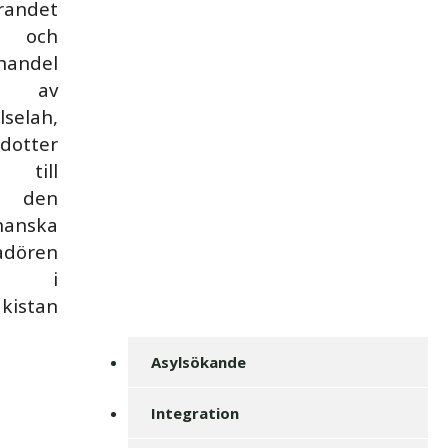
randet
och
handel
av
lselah,
dotter
till
den
hanska
adören
i
kistan.
Asylsökande
Integration