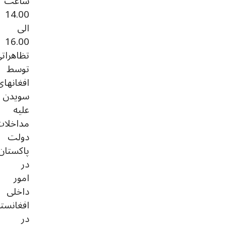
ساعت
14.00
الی
16.00
تظاهرات
توسط
افغانهای
سویدن
علیه
مداخلا
دولت
پاکستان
در
امور
داخلی
افغانست
در