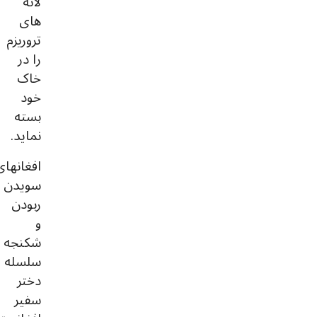
لانه
های
تروریزم
را در
خاک
خود
بسته
نماید.
افغانهای
سویدن
ربودن
و
شکنجه
سلسله
دختر
سفیر