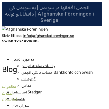
انجمن افغانها در سویدن | په سویدن کی
دافغانانو ټولنه | Afghanska Föreningen i
Sverige
Skriv till oss:
info@afghanskaforeningen.se
Swish:1233490885
در مورد انجمن
جلسات سالانه انجمن
Blog
حساب بانکی انجمن Bankkonto och Swish
گزارشات
تماس
تظاهرات
اساسنامه Stadgar
وضعيت
عضویت
افغانستان
شوراي زنان