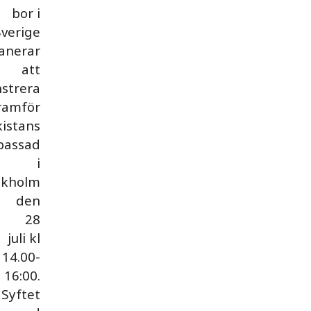
bor i
Sverige
anerar
att
strera
ramför
istans
assad
i
ckholm
den
28
juli kl
14.00-
16:00.
Syftet