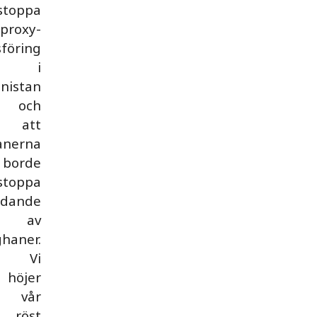
stoppa
proxy-
sföring
i
nistan
och
att
anerna
borde
stoppa
ödande
av
ghaner.
Vi
höjer
vår
röst