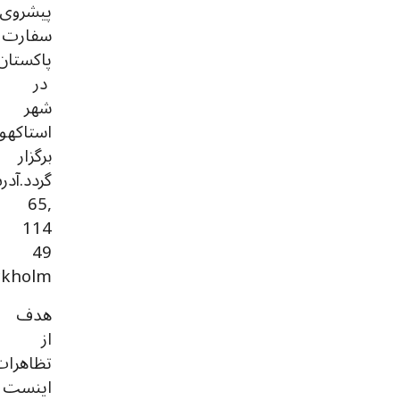
پیشروی
سفارت
پاکستان
در
شهر
استاکهو
برگزار
65,
114
49
ckholm
هدف
از
تظاهرات
اینست