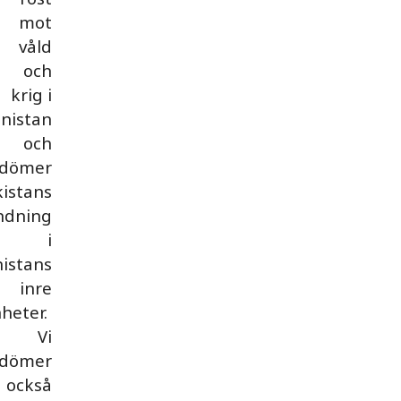
mot
våld
och
krig i
nistan
och
rdömer
istans
ndning
i
istans
inre
heter.
Vi
rdömer
också