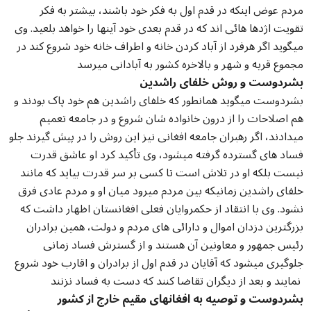
مردم عوض اینکه در قدم اول به فکر خود باشند، بیشتر به فکر
تقویت اژدها هائی اند که در قدم بعدی خود آینها را خواهد بلعید. وی
میگوید اگر هرفرد از آباد کردن خانه و اطراف خانه خود شروع کند در
مجموع قریه و شهر و بالاخره کشور به آبادانی میرسد
بشردوست و روش خلفای راشدین
بشردوست میگوید همانطور که خلفای راشدین هم خود پاک بودند و
هم اصلاحات را از درون خانواده شان شروع و در جامعه تعمیم
میدادند، اگر رهبران جامعه افغانی نیز این روش را در پیش گیرند جلو
فساد های گسترده گرفته میشود، وی تأکید کرد او عاشق قدرت
نیست بلکه او در تلاش است تا کسی بر سر قدرت بیاید که مانند
خلفای راشدین زمانیکه بین مردم میرود میان او و مردم عادی فرق
نشود. وی با انتقاد از حکمروایان فعلی افغانستان اظهار داشت که
بزرگترین دزدان اموال و دارائی های مردم و دولت، همین برادران
رئیس جمهور و معاونین آن هستند و از گسترش فساد زمانی
جلوگیری میشود که آقایان در قدم اول از برادران و اقارب خود شروع
نمایند و بعد از دیگران تقاضا کنند که دست به فساد نزنند
بشردوست و توصیه به افغانهای مقیم خارج از کشور