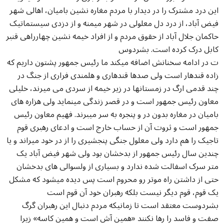
این درد مشترک را در دیدار با مردم مغاره نشین بامیان، اهالی شهر
فیض آباد، از درد دل معلولی در شهر میمنه و از دزدی سیستماتیک
حاکمان جلال آباد از حقوق مردم و از افراد خیمه نشین چهارراهی قنبر
کابل درک کرده است. بشردوس
ت در ادامه سخنانش اضافه میکند ما رئیس جمهور پشتون داریم که
زاده قندهار است ولی صدها قندهاری و هلمندی فراری از جنگ در
چند قدمی ارگ در زمستانها در زیر خیمه از سردی می میرند، خلیلی
معاون رئیس جمهور است و در قصر زندگی مینماید ولی هزاره های
بامیان در مغاره بدون در و پنجره به سر میبرند. فهیم معاون رئیس
جمهور است و ثروت آن از حساب خارج است و ادعای رهبری قوم
تاجیک را هم دارد ولی معلول جنگی پنجشیری را از در خود میراند و یا
چندین سال رئیس جمهور از بدخشان بود ولی شهر فیض آباد یک
متر سرک اسفالت شده ندارد و بسیاری از ولسوالی های بدخشان
حتی از داشتن راه موتر رو محروم است پس دیده میشود که مشکل
یک قوم، قوم دیگر نیست بلکه رهبران خود آن قوم است
بشردوست معتقد است تا زمانیکه مردم دنبال این رهبران گرگ
صفت و فاسد را رها نکنند «همین آش است و همین کاسه» زیرا