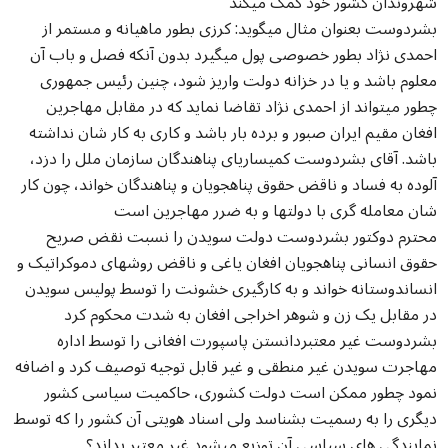
شهروندان کشور خود کمک میکند
بشردوست بعنوان مثال میگوید: کرزی بطور ماهیانه و مستمر از
احمدی نژاد بطور خصوصی پول میگیرد بدون آنکه فصل و باب آن
معلوم باشد و یا در خزانه دولت واریز شود، چنین رئیس جمهوری
چطور میتواند از احمدی نژاد تقاضا نماید که در مقابل مهاجرین
افغان مقیم ایران صبور و برده بار باشد و کاری به کار شان نداشته
باشد. آقای بشردوست کمیساریای پناهندگان سازمان ملل را دزد،
آلوده به فساد و ناقض حقوق پناهجویان و پناهندگان خواند، چون کار
شان معامله گری با دولتها و به ضرر مهاجرین است
محترم دوکتور بشردوست دولت سویدن را نسبت نقض صریح
حقوق انسانی پناهجویان افغان یاغی و ناقض روشهای دموکراتیک و
انساندوستانه خواند و به کارگیری خشونت را توسط پولیس سویدن
در مقابل یک زن و شوهر اخراجی افغان به شدت محکوم کرد
بشردوست غیر معتبردانستن پاسپورت افغانی را توسط اداره
مهاجرت سویدن غیر منطقی و غیر قابل توجیه توصیف کرد و اضافه
نمود چطور ممکن است دولت کشوری، حاکمیت سیاسی کشور
دیگری را به رسمیت بشناسد ولی اسناد هویتی آن کشور را که توسط
نمایندگی های سیاسی آن توزیع میشود غیر معتبر بداند؟