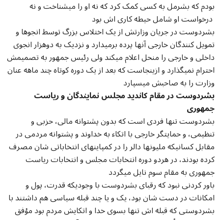
بودم که بشرمل به کسی کمک کرد که نه او را میشناخت و نه
درخواست او شامل حیطه کاری اش بود
بشردوست در جریان وزارتش از یک اختلاس بزرگ توسط انجوها و
تمویل کنندگان خارجی آنها پرده برمیدارد و نزدیک به دوهزار انجوی
داخلی و خارجی را منحل اعلام میکند ولی رئیس جمهور به تصمیمش
احترام نمیگذارد و ازینجاست که بعد از یک دوره کوتاه چند ماهه عنان
وزارت را به صاحبش میسپارد
بشردوست در مقام کاندید مجلس نمایندگان و ریاست
جمهوری
بشردوست تنها فردی است که بدون پشتوانه مالی، حزبی و
تنظیمی، و حمایتگر خارجی با اتکاء به خداوند و پشتوانه مردمی در
مقابل کسانیکه ملیونها دالر را در کمپاینهای انتخاباتی شان مصرف
کرده بودند، در هردو دوره انتخابات مجلس و انتخابات ریاست
جمهوری به مقام سوم نایل میگردد
باور کردنی نبود که رقبای بشردوست با وجودیکه قدرت، پول و
امکانات در دست شان بود، یک و یا چند قبله سیاسی هم داشتند با
بشردوستی که قبله اش تنها بسوی خدا و اتکایش مردم بود مؤفق