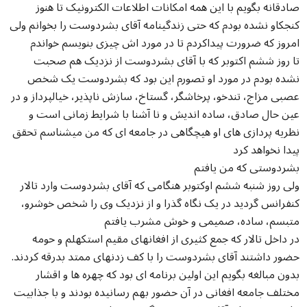
صادقانه بگویم با این همه امکانات اطلاعات الکترونیک تا هنوز
کنجکاو نشده بودم که حتی زندگینامه آقای بشردوست را بخوانم ولی
امروز که ضرورت پیداکردم تا در مورد اش چیزی بنویسم خواندم
تا روز ششم اکتوبر که با آقای بشردوست از نزدیک هم صحبت
نشده بودم در مورد او تصورم این بود که بشردوست یک شخص
عصبی مزاج، تندخو، پرخاشگر، گستاخ، سازش ناپذیر، خیالپرداز و در
عین حال صادق، ساده اندیش و نا آشنا با شرایط زمانی است و
نظریه پردازی های او هیچگاهی در جامعه ای که من میشناسم تحقق
پیدا نخواهد کرد
بشردوستی که من یافتم
ولی روز شنبه ششم اوکتوبر هنگامی که آقای بشردوست وارد تالار
کنفرانس گردید در یک نگاه گذرا و از نزدیک وی را شخص خوشرو،
متبسم، ساده، صمیمی و خوش مشرب یافتم
در داخل تالار که جمع کثیری از افغانهای مقیم استکهلم و حومه
حضور داشتند آقای بشردوست را با کف زدنهای ممتد بدرقه کردند.
بدون مبالغه بگویم این اولین برنامه ای بود که چهره ها و اقشار
مختلف جامعه افغانی در آن حضور بهم رسانیده بودند و با جذابیت