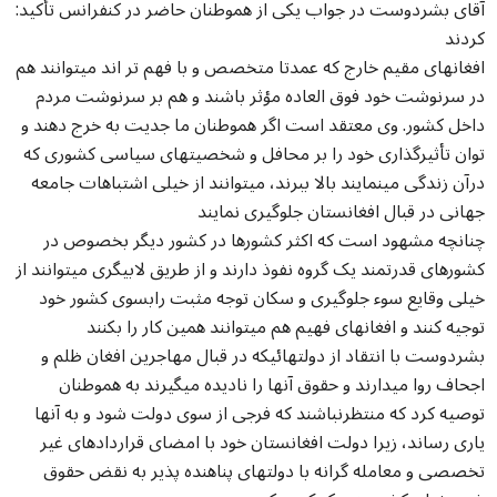
:آقای بشردوست در جواب یکی از هموطنان حاضر در کنفرانس تأکید
کردند
افغانهای مقیم خارج که عمدتا متخصص و با فهم تر اند میتوانند هم
در سرنوشت خود فوق العاده مؤثر باشند و هم بر سرنوشت مردم
داخل کشور. وی معتقد است اگر هموطنان ما جدیت به خرج دهند و
توان تأثیرگذاری خود را بر محافل و شخصیتهای سیاسی کشوری که
درآن زندگی مینمایند بالا ببرند، میتوانند از خیلی اشتباهات جامعه
جهانی در قبال افغانستان جلوگیری نمایند
چنانچه مشهود است که اکثر کشورها در کشور دیگر بخصوص در
کشورهای قدرتمند یک گروه نفوذ دارند و از طریق لابیگری میتوانند از
خیلی وقایع سوء جلوگیری و سکان توجه مثبت رابسوی کشور خود
توجیه کنند و افغانهای فهیم هم میتوانند همین کار را بکنند
بشردوست با انتقاد از دولتهائیکه در قبال مهاجرین افغان ظلم و
اجحاف روا میدارند و حقوق آنها را نادیده میگیرند به هموطنان
توصیه کرد که منتظرنباشند که فرجی از سوی دولت شود و به آنها
یاری رساند، زیرا دولت افغانستان خود با امضای قراردادهای غیر
تخصصی و معامله گرانه با دولتهای پناهنده پذیر به نقض حقوق