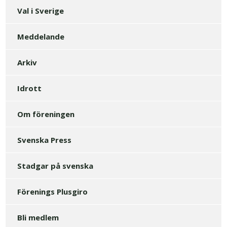
Val i Sverige
Meddelande
Arkiv
Idrott
Om föreningen
Svenska Press
Stadgar på svenska
Förenings Plusgiro
Bli medlem