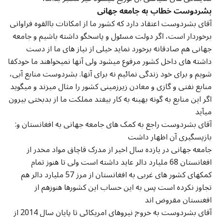
بشردوست خطاب به جامعه جهانی
آقای بشردوست اعتقاد دارد که کشور ما از امکانات باالقوه فراوانی
برخوردار است، اگر دولت مسئول و پاسخگو داشته باشیم و جامعه
جهانی هم صادقانه برخورد نماید خیلی از نیاز های ما از دست
داشته های داخل کشور مرفوع میشود ولی آنها نمیخواهند ما خودکفا
شویم و برای خود زندگی نمائیم نه برای آنها. بشردوست منابع آبی،
منابع نفتی و گازی و معادن زیرزمینی کشور را مثال میزند و میگوید
اگر این منابع به گونه بهینه به کار بیفتد مملکت ما از بدبختی بیرون
میآید
:آقای بشردوست راجع به کمک های جامعه جهانی به افغانستان و
بازپسگیری آن اظهار داشت
جامعه جهانی در یازده سال اخیر از مدرک قاچاق مواد مخدر از
افغانستان 68 ملیارد دالر عاید داشته است ولی تا هنوز تمام
کمکهای کشور های غربی به افغانستان از مرز 57 ملیارد دالر هم
تجاوز نکرده است پس به این حساب این کشورها هنوزهم از
افغنستان مقروض اند
آقای بشردوست به خروج نیروهای امریکائی تا پایان سال 2014 از