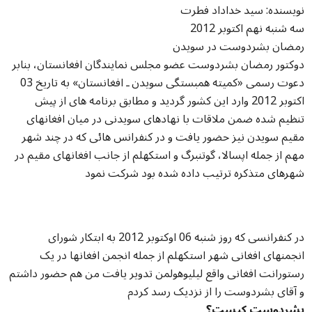
نویسنده: سید خداداد فطرت
سه شنبه نهم اکتوبر 2012
رمضان بشردوست در سویدن
دوکتور رمضان بشردوست عضو مجلس نمایندگان افغانستان، بنابر
دعوت رسمی «کمیته همبستگی سویدن ـ افغانستان» به تاریخ 03
اکتوبر 2012 وارد این کشور گردید و مطابق برنامه های از پیش
تنظیم شده ضمن ملاقات با نهادهای سویدنی در میان افغانهای
مقیم سویدن نیز حضور یافت و در کنفرانس هائی که در چند شهر
مهم از جمله اپسالا، گوتنبرگ و استکهلم از جانب افغانهای مقیم در
شهرهای متذکره ترتیب داده شده بود شرکت نمود
در کنفرانسی که روز شنبه 06 اوکتوبر 2012 به ابتکار شورای
انجمنهای افغانی شهر استکهلم از جمله انجمن افغانها در یک
رستورانت افغانی واقع لیلیوهولمن تدویر یافت من هم حضور داشتم
و آقای بشردوست را از نزدیک رسد کردم
بشردوست کیست؟