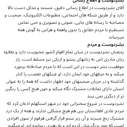
بشردوست و اطلاع رسانی
آقای بشردوست در اطلاع رسانی دقیق، مستند و مدلل دست بالا
دارد و از طریق شبکه های اجتماعی، مطبوعات الکترونیک، صحبت و
مصاحبه با رسانه های چاپی، صوتی و تصویری و حتی تماس
مستقیم با مردم حقایق را بدون واهمه و هراس به گوش همه
میرساند
بشردوست و مردم
رمضان بشردوست در میان تمام اقوام کشور محبوبیت دارد و بعلاوه
زبان مادری اش به زبانهای پشتو و ازبکی نیز مسلط است. راز
موفقیت بشر دوست در این است که با مردم صادقانه برخورد
میکند و به حرفهای خود ایمان دارد. او عینکهای تعصب را کنار
گذاشته و در جریان صحبتهای خود اظهار داشت که همه را به عنوان
انسان دارای تمایلات مشترک نگاه میکند و خون هیچ کسی را رنگین
تر از دیگری نمی بیند
بشردوست در شروع سخنرانی خود در شهر استکهلم اذعان کرد که
مردم عادی افغانستان بین هم هیچ مشکلی ندارند و همه از یک درد
مشترک رنج میبرند و آن زیر ستم قرار گرفتن هرقوم از سوی افرادی
است که خود بزرگ شان کرده اند و به رهبری رسانده اند. او میگوید