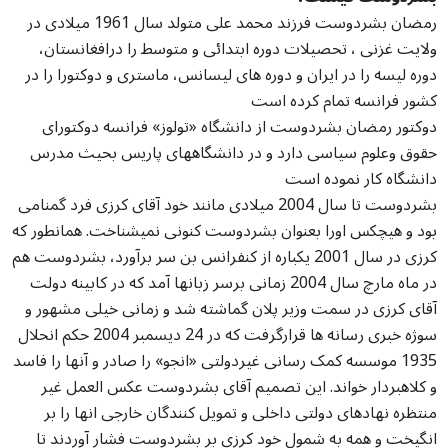
رمضان بشردوست فرزند محمد علی متولد سال 1961 میلادی در
ولایت غزنی ، تحصیلات دوره ابتدائی و متوسط را درافغانستان،
دوره لیسه را در ایران و دوره های لیسانس، ماستری و دوکتورا را در
کشور فرانسه تمام کرده است
دوکتور رمضان بشردوست از دانشگاه «تولوز» فرانسه دوکتورای
حقوق وعلوم سیاسی دارد و در دانشگاههای پاریس بحیث مدرس
دانشگاه کار نموده است
بشردوست تا سال 2004 میلادی مانند خود آقای کرزی فرد گمنامی
بود و هیچکس اورا بعنوان بشردوست کنونی نمیشناخت. همانطور که
کرزی در سال 2001 یکباره از کنفرانس بن سر برآورد، بشردوست هم
در ماه مارچ سال 2004 زمانی برسر زبانها آمد که در کابینه دولت
آقای کرزی در سمت وزیر پلان گماشته شد و زمانی خیلی مشهور و
سوژه خبری رسانه ها قرارگرفت که در 24 دیسمبر 2004 حکم انحلال
1935 موسسه کمک رسانی غیردولتی «انجو» را صادر و آنها را فاسد
و کلاهبردار خواند. این تصمیم آقای بشردوست عکس العمل غیر
منتظره نهادهای دولتی داخلی و تمویل کنندگان خارجی انها را بر
انگیخت و همه به شمول خود کرزی بر بشردوست فشار آوردند تا