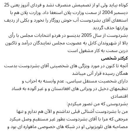
کوتاه بیاید ولی او از تصمیمش منصرف نشد و فردای آنروز یعنی 25
دیسمبر 2004 از سمت وزارت پلان استعفا داد. وزارت پلان هم با
استعفای آقای بشردوست آب خوش روزگار را نخورد و بکلی از ردیف
وزارتها حذف گردید
بشردوست از سال 2005 بدینسو در هردو انتخابات مجلس با رأی
بالا از شهروندان کابل به عضویت مجلس نمایندگان درآمد و تاکنون
درین سمت به کار مشغول است
کرکتر شخصی
آنچه تا کنون در مورد ویژگی های شخصیتی آقای بشردوست بدست
همگان رسیده قرار آتی میباشد
دارای شخصیت مستقل سیاسی، عدم وابسته به احزاب و
تنظیمهای دخیل در ویرانی های افغانستان و و غیر آلوده به فساد
اقتصادی
:بشردوستی که من تصور میکردم
من با بشردوست آشنائی قبلی نداشتم و الآن هم ندارم و تنها
مرجعی که مرا با آقای بشردوست بطور غیر مستقیم وصل میکرد
مصاحبه های تلویزیونی او در شبکه های خصوصی ماهواره ای بود و