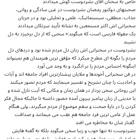
خاص به سخنان آقای بشردوست گوش میدادند
صحبتهای دوکتور رمضان بشردوست در عین سادگی و روانی،
جذاب، منطقی، سیستماتیک، علمی و تحلیلی بود و در جریان
سخنرانی اش اکثر مستمعین به نشانه تأیید سرتکان میدادند
یک مقوله فارسی است که میگوید:« سخنی که از دل برخیزد به دل
نشیند
بشردوست در سخنرانی اش زبان دل مردم شده بود و دردهای دل
مردم را بگونه ای مطرح میکرد که مؤفق ترین هنرمندان هم نمیتواند
اینگونه احساس مردم را بر انگیزد و به وجد می آورد
در فن سخنرانی آخوندها و ملایان پیشتازترین افراد جامعه اند و آیات
و احادیث را چنان تشریح و تفسیر مینمایند که مردم تصور میکنند
این روحانی سخن پرداز در همان زمان و مکانی که آیت نازل شده و
یا حدیثی از زبان پیامبر بیرون آمده حضور داشته تا جائیکه مجال فکر
کردن را در بارۀ صحت و سقم موضوع از مردم میگیرند، ولی هنگام
عمل از عامی ترین فرد جامعه هم عقب می میمانند و صداقت
گفتار شان به مخاطره می افتد
بشردوست نه تنها خوب و زیبا سخن میگوید بلکه به گفته هایش
صادق است و عمل هم میکند. او حرفهایش را نه وحی منزل میداند