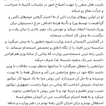
پاینت های منفی را جهت اصلاح امور در جلسات کابینه با صراحت
و جرأت تمام رو میکند
او در اولین روزهای وزارت اش از به اختیار گرفتن موترهای لکس و
گرانقیمت توسط وزرا و تأدیه هزینه اضافی خرج دسترخوان برای
وزراء شدیدا انتقاد میکند و خودش یک موتر عادی را برای رفت و
برگشت به محل کار انتخاب مینماید
در گماشتن کارمندان ارشد وزارت شیوه تحقیق را به پیش میگیرد و
شایسته ترین افراد را از نگاه اخلاق و تخصص استخدام مینماید. با
پایین رتبه ترین مستخدمین وزارت که زمانی از سایه وزیر هم هراس
داشتند سر یک سفره نشسته غذا صرف میکند
مراجعین را معطل نمیگذارد تا ساعتها منتظر نوبت ملاقات با وزیر
باشند بلکه خود در جمع مراجعین می آید و مشکل همه را به نوبت
پرسیده و به حل آن میپردازد. این روش مرا به یاد شیوه کار دوکتور
خدایداد بشرمل انداخت که زمانی در دورۀ ریاست جمهوری دوکتور
نجیب وزیر تعلیم و تربیه بود و با عین روش با مراجعین برخورد
میکرد و به همه احترام میگذاشت. من در آنزمان معلم لیسه
استقلال بودم و برای اجرای کاری رفته بودم در دفتر وزارت و شاهد