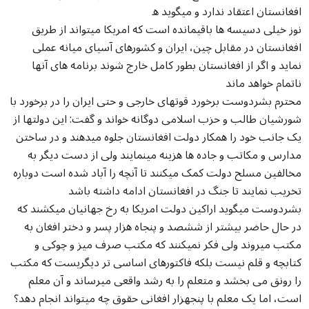
افغانستان اعتقاد ندارد و میگوید ه
نوز خیلی دسیسه ها باقیمانده است که امریکا میتواند از طریق
افغانستان در مقابل چین، ایران و کشورهای آسیای میانه عملی
نماید و اگر از افغانستان بطور کامل خارج شوند برنامه های آنها
ناتمام خواهد ماند
محترم بشردوست برخورد قوتهای خارجی و حتی ایران را در برخورد با
شورشیان طالب و حزب اسلامی دوگانه خواند و گفت: این دولتها از
یک جانب خود را همکار دولت افغانستان جلوه میدهند و در ساختن
مدارس و مکاتب و جاده ها هزینه مینمایند ولی از دست دیگر به
مخالفین مسلح دولت کمک میکنند تا آنچه را آباد شده است دوباره
تخریب نمایند تا جنگ در افغانستان ادامه داشته باشد
بشردوست میگوید اراکین دولت امریکا به رخ جهانیان میکشند که
در حال حاضر بیشتر از ششصد و پنجاه هزار پسر و دختر افغان به
مکتب میروند ولی فکر نمیکنند که مکتب صرف میز و چوکی و
کتابچه و قلم نیست بلکه فاکتورهای اساسی تر دیگریست که مکتب
را رونق می بخشد و متعلم را به رشد واقعی میرساند و آن معلم
است، اما یک معلم با پنجهزار افغانی حقوق چه میتواند انجام دهد؟