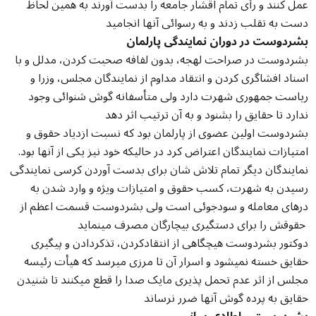
عمل کنند و رأی تمام اقشار جامعه را بدست آورند به همین لحاظ
دست به تقلب زدند و به رسوائی آنها انجامید
بشردوست در دوران نمایندگی پارلمان
بشردوست در صراحت لهجه، بدون لفافه صحبت کردن، مدلل و با
اسناد افشاگری کردن و انتقاد مداوم از نمایندگان مجلس، وزرا و
ریاست جمهوری شهرت دارد ولی متأسفانه گوش شنوائی وجود
ندارد تا حقایق را بشنود و به آن ترتیب اثر دهد
بشردوست اولین عضوی از پارلمان بود که نسبت ازدیاد حقوق و
امتیازات نمایندگان اعتراض کرد در حالیکه خود نیز یکی از آنها بود.
نمایندگان دیگر تمام تلاش شان برای بدست آوردن کرسی نمایندگی
رسیدن به شهرت، کسب حقوق و امتیازات ویژه و وارد شدن به
درهای معامله و سودجوئی است ولی بشردوست قسمت اعظم از
حقوقش را برای دستگیری بیچارگان مصرف مینماید
دوکتور بشردوست هیچگاهی از انتقادکردن، تذکردادن و پیگیری
حقایق خسته نمیشود و اسرار آن تا مرزی میرسد که هیأت رئیسه
مجلس از اثر عدم تحمل پذیری مایک صدا را قطع میکنند تا شنیدن
حقایق به پرده گوش آنها ضرر نرساند