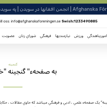
نو ټولنه | Afghanska Föreningen i Sverige
ill oss:
info@afghanskaforeningen.se
Swish:1233490885
امورپناهندگي
ورزش
نيازمنديها
فرهنگي
شوراي زنان
عضویت
گنجينه
!به صفحهء" گنجينه "