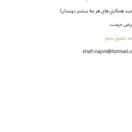
اميد همکاري هاي هر چه بيشتر دوستان
عرض حرمت
د شفيع نجيم
shafi.najim@hotmail.