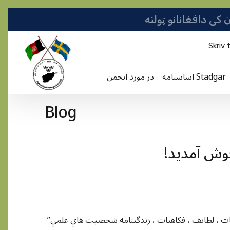
Skriv t
اساسنامه Stadgar
در مورد انجمن
Blog
خوش آمديد
”گنجينه” يک صفحهء علمي ، ادبي و فرهنگي ميباشد که حاوي مقالات ، حکايات ، لطايف ، فکاهيات ، زندگينامه شخصيت هاي علمي