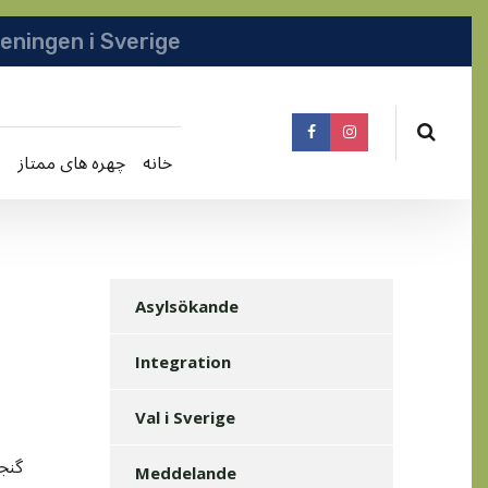
انجمن افغانها در سویدن | په سویدن کی دافغانا
خانه
چهره های ممتاز
Asylsökande
Integration
Val i Sverige
Meddelande