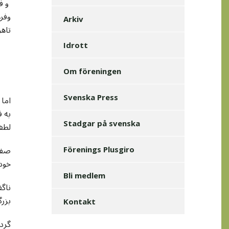
و فر
وفر
Arkiv
تاهر
Idrott
Om föreningen
Svenska Press
اما 
به ف
Stadgar på svenska
لطف 
صفحه
Förenings Plusgiro
خود 
Bli medlem
ناگف
بزرگ
Kontakt
گردا