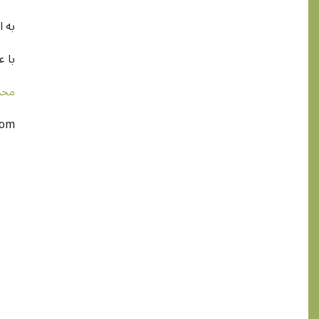
!به 
با 
محم
com