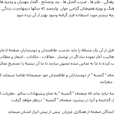
هنگي ، طنز ها ، ضرب المثل ها ، پند ونصايح ، گفتار مهتران و وجيزه ها
هنگ و بويژه هموطنان گرامي جوان وارجمند که سالها درمهاجرت زندگي ک
چه بيشتر مورد استفاده قرار گرفته وسود بهتر از آن برده شود
قبل از آن يک مسئله را بايد خدمت علاقمندان و دوستداران صفحه اذعان 
عاليت آغاز نموده بناء اگر در نوشتار ، مقالات ، حکايات ، اشعار و مط
کرده با ما به تماس شده ممنون سازند تا ما آن نبشته را تصحيح نمائي
ء ” گنجينه ” از دوستداران و علاقمندان خود صميمانه تقاضا مينمايد 
بيفزايند
ته نبايد ماند که صفحهء ” گنجينه ” به تمام پيشنهادات سالم ، نظريات ا
 گذاشته و آنرا در پيشبرد صفحهء ” گنجينه ” درنظر خواهد گرفت
نندگان صفحه از همکاري عزيزان پيش از پيش ابراز امتنان مينمايد