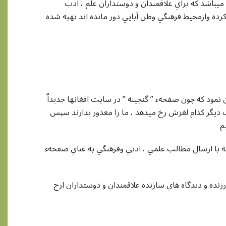
 ميباشد که براي علاقمندان و دوستداران علم ، ادب
رده وازمحيط فرهنگي وطن آبايي دور مانده اند تهيه شده
نمود که چون صفحهء ” گنجينه ” در سايت افغانها جديداٌ
الب ديگر کدام لغزش رخ ميدهد ، ما را معذور بدارند سپس
م
که با ارسال مطالب علمي ، ادبي وفرهنگي به غناي صفحهء
رزنده و ديدگاه هاي سازنده علاقمندان و دوستداران ارج