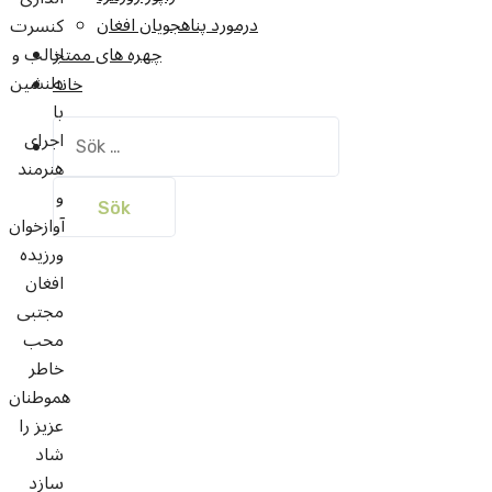
درمورد پناهجويان افغان
کنسرت
جالب و
چهره های ممتاز
دلنشین
خانه
با
Sök
اجرای
efter:
هنرمند
و
آوازخوان
ورزیده
افغان
مجتبی
محب
خاطر
هموطنان
عزیز را
شاد
سازد