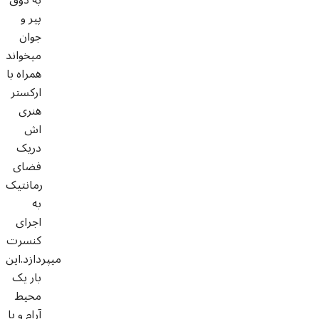
پیر و
جوان
میخواند
همراه با
ارکستر
هنری
اش
دریک
فضای
رمانتیک
به
اجرای
کنسرت
میپردازد.این
بار یک
محیط
آرام و با