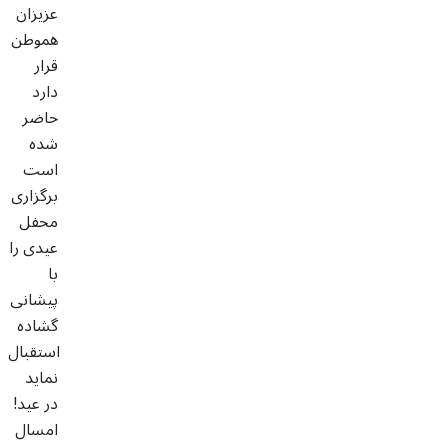
عزیزان
هموطن
قرار
دارد
حاضر
شده
است
برگزاری
محفل
عیدی را
با
پیشانی
گشاده
استقبال
نماید
!در عید
امسال