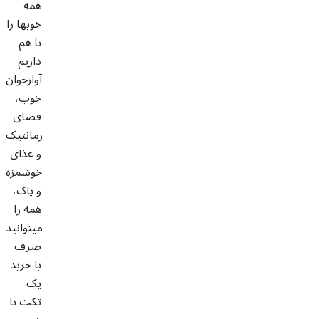
همه
خوبها را
با هم
داریم
آوازخوان
خوب،
فضای
رمانتیک
و غذای
خوشمزه
و پاک،
همه را
میتوانید
صرف
با خرید
یک
تکت با