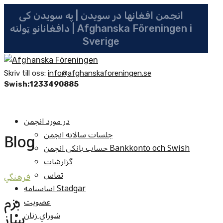
انجمن افغانها در سویدن | په سویدن کی
دافغانانو ټولنه | Afghanska Föreningen i
Sverige
Skriv till oss:
info@afghanskaforeningen.se
Swish:1233490885
در مورد انجمن
جلسات سالانه انجمن
Blog
حساب بانکی انجمن Bankkonto och Swish
گزارشات
تماس
فرهنگي
اساسنامه Stadgar
بزم
عضویت
ساز
شوراي زنان