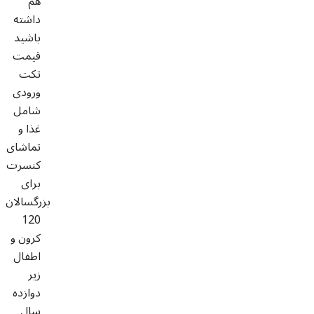
هم
داشته
باشید
قیمت
تکت
ورودی
شامل
غذا و
تماشای
کنسرت
برای
بزرگسالان
120
کرون و
اطفال
زیر
دوازده
سال