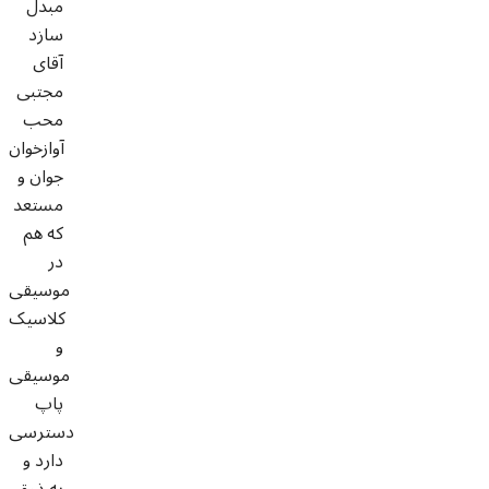
مبدل
سازد
آقای
مجتبی
محب
آوازخوان
جوان و
مستعد
که هم
در
موسیقی
کلاسیک
و
موسیقی
پاپ
دسترسی
دارد و
به ذوق