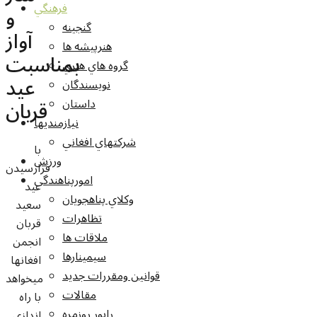
فرهنگي
و
گنجينه
آواز
هنرپيشه ها
بمناسبت
گروه هاي هنري
عید
نويسندگان
قربان
داستان
نيازمنديها
شرکتهاي افغاني
با
ورزش
فرارسیدن
امورپناهندگي
عید
وکلاي پناهجويان
سعید
تظاهرات
قربان
ملاقات ها
انجمن
سيمينارها
افغانها
قوانين ومقررات جديد
میخواهد
مقالات
با راه
راپور روزمره
اندازی