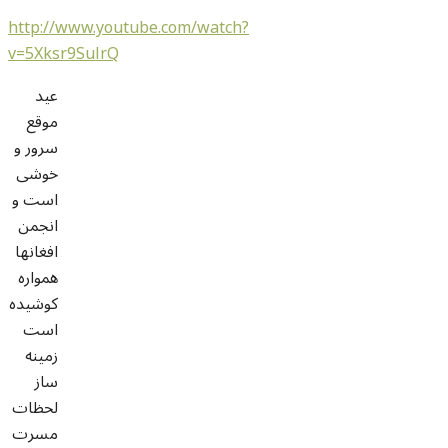
http://www.youtube.com/watch?
v=5Xksr9SulrQ
عید
موقع
سرور و
خوشی
است و
انجمن
افغانها
همواره
کوشیده
است
زمینه
ساز
لحظات
مسرت