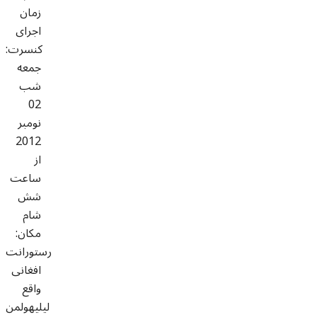
زمان
اجرای
کنسرت:
جمعه
شب
02
نومبر
2012
از
ساعت
شش
شام
مکان:
رستورانت
افغانی
واقع
لیلیهولمن