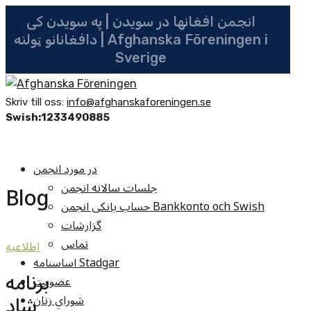
انجمن افغانها در سویدن | په سویدن کی
دافغانانو ټولنه | Afghanska Föreningen i
Sverige
Skriv till oss:
info@afghanskaforeningen.se
Swish:1233490885
در مورد انجمن
جلسات سالانه انجمن
Blog
حساب بانکی انجمن Bankkonto och Swish
گزارشات
تماس
اطلاعيه
اساسنامه Stadgar
برنامه
عضویت
شاد
شوراي زنان