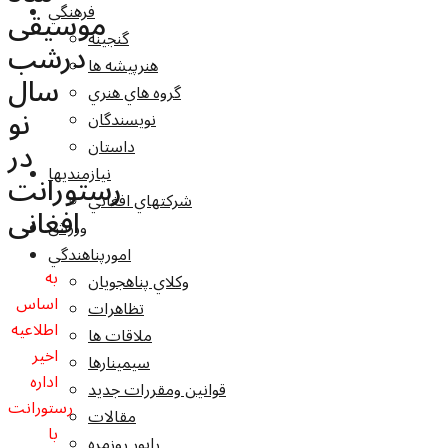
فرهنگي
موسیقی
گنجينه
درشب
هنرپيشه ها
سال
گروه هاي هنري
نو
نويسندگان
در
داستان
نيازمنديها
رستورانت
شرکتهاي افغاني
افغانی
ورزش
امورپناهندگي
به
وکلاي پناهجويان
اساس
تظاهرات
اطلاعیه
ملاقات ها
اخیر
سيمينارها
اداره
قوانين ومقررات جديد
رستورانت
مقالات
با
راپور روزمره