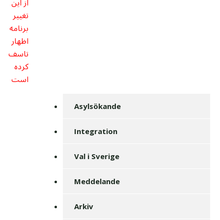
از این
تغییر
برنامه
اظهار
تاسف
کرده
است
Asylsökande
Integration
Val i Sverige
Meddelande
Arkiv