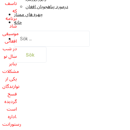
تاسف
درمورد پناهجويان افغان
که
چهره های ممتاز
برنامه
خانه
شاد
موسیقی
Sök
افغانی
efter:
در شب
سال نو
بنابر
مشکلات
یکی از
نوازندگان
فسخ
گردیده
است
.اداره
رستورانت