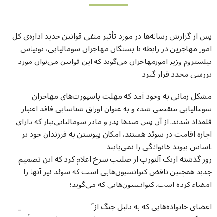
پس از گزارش رسانه‌ها در مورد تأثیر منفی قوانين جديد اداره‌ی کل
امور مهاجرین در رابطه با بستگان مهاجران سومالیایی، توبیاس
بیلستروم وزیر امورمهاجران مى‌گويد كه این قوانین مى‌توان مورد
بررسى مجدد قرار گیرد
مشكل زمانی به وجود آمد كه مهلت پاسپورت‌های مهاجران
سومالیایی منقضى شده و به عنوان اوراق شناسايى فاقد اعتبار
قلمداد شدند. از آن پس صدها پدر و مادر سومالیایی‌تبار که دارای
اجازه اقامت در سوئد هستند، امکان پیوستن به فرزندان خود بر
اساس پیوند خانوادگی را نمی‌یابند.
روز گذشته اریک آلتورپ از صليب سرخ اعلام كرد که این تصميم
جديد همچنين ناقض كنوانسيون‌هایی است كه سوئد نیز آنها را
امضاء كرده است. كنوانسيون‌هایی كه مى‌گويد؛
_ ”اعضای خانواده‌هايى كه به دلیل جنگ از