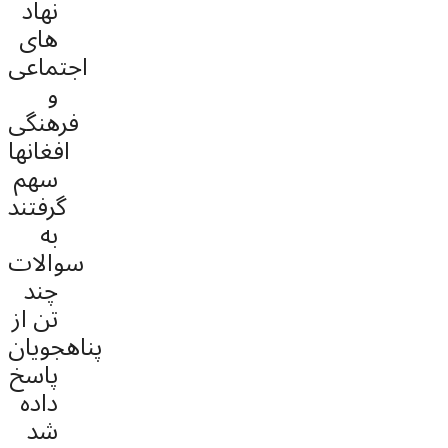
نهاد
های
اجتماعی
و
فرهنگی
افغانها
سهم
گرفتند
به
سوالات
چند
تن از
پناهجویان
پاسخ
داده
شد