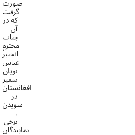
صورت
گرفت
که در
آن
جناب
محترم
انجنیر
عباس
نویان
سفیر
افغانستان
در
سویدن
،
برخی
نمایندگان