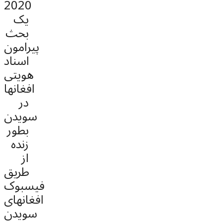
2020
یک
بحث
پیرامون
اسناد
هویتی
افغانها
در
سویدن
بطور
زنده
از
طریق
فیسبوک
افغانهای
سویدن