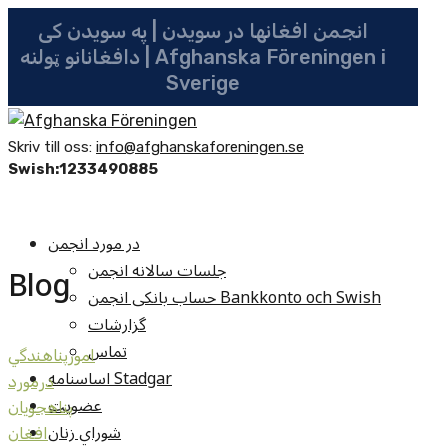
انجمن افغانها در سویدن | په سویدن کی
دافغانانو ټولنه | Afghanska Föreningen i
Sverige
Skriv till oss:
info@afghanskaforeningen.se
Swish:1233490885
در مورد انجمن
جلسات سالانه انجمن
Blog
حساب بانکی انجمن Bankkonto och Swish
گزارشات
تماس
امورپناهندگي
اساسنامه Stadgar
درمورد
عضویت
پناهجويان
شوراي زنان
افغان