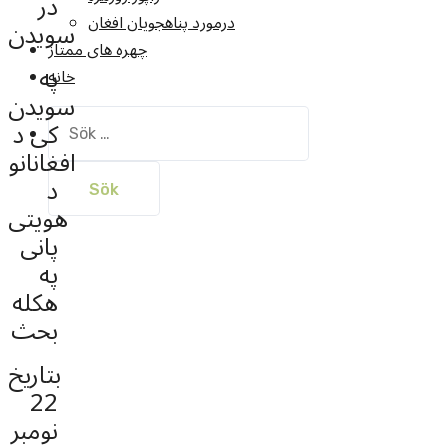
در
درمورد پناهجويان افغان
سویدن
چهره های ممتاز
په
خانه
سویدن
Sök
کی د
efter:
افغانانو
د
هویتی
پانی
په
هکله
بحث
بتاریخ
22
نومبر