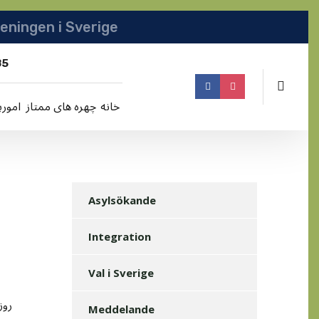
انجمن افغانها در سویدن | په سویدن کی دافغانا
85
خانه
چهره های ممتاز
امورپ
Asylsökande
Integration
Val i Sverige
روز جمعه مورخ 8 اپريل ، يک پناهجوي افغان در شهر فلين توسط پوليس گرفتار شده است. دلايل گرفتاري هنوز معلوم نگرديده است
Meddelande