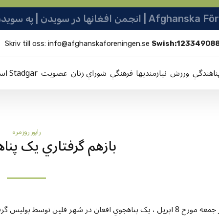
نو ټولنه | Afghanska Föreningen i Sverige
Skriv till oss:
info@afghanskaforeningen.se
Swish:12334908
ناهندگي
ورزش
نيازمنديها
فرهنگي
شوراي زنان
عضویت
اساسنامه Stadgar
راپور روزمره
بازهم گرفتاري يک پنا