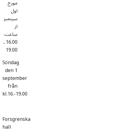
مورخ
اول
سپتمبر
از
ساعت
16.00 ـ
19.00
Söndag
den 1
september
från
kl.16.-19.00
Forsgrenska
hall