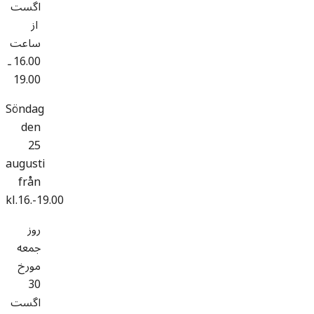
اگست
از
ساعت
16.00 ـ
19.00
Söndag
den
25
augusti
från
kl.16.-19.00
روز
جمعه
مورخ
30
اگست