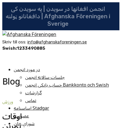
انجمن افغانها در سویدن | په سویدن کی
دافغانانو ټولنه | Afghanska Föreningen i
Sverige
Skriv till oss:
info@afghanskaforeningen.se
Swish:1233490885
در مورد انجمن
جلسات سالانه انجمن
Blog
حساب بانکی انجمن Bankkonto och Swish
گزارشات
تماس
ورزش
اساسنامه Stadgar
اوقات
عضویت
تمرین
شوراي زنان