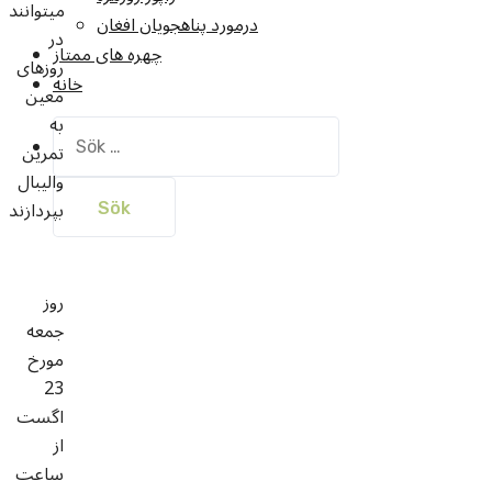
میتوانند
درمورد پناهجويان افغان
در
چهره های ممتاز
روزهای
خانه
معین
به
Sök
تمرین
efter:
والیبال
بپردازند
روز
جمعه
مورخ
23
اگست
از
ساعت