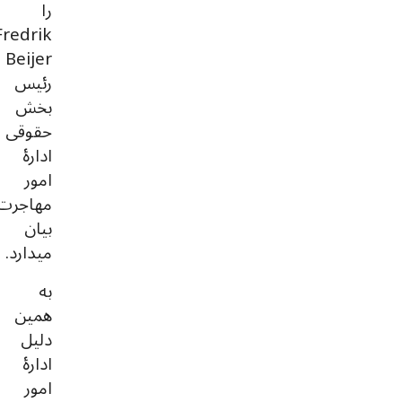
را
Fredrik
Beijer
رئیس
بخش
حقوقی
ادارۀ
امور
مهاجرت
بیان
میدارد.
به
همین
دلیل
ادارۀ
امور