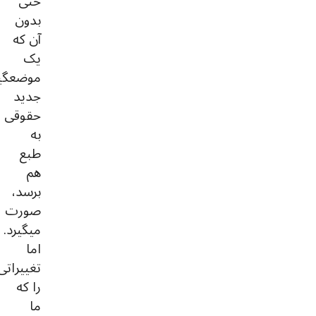
حتی
بدون
آن که
یک
موضعگی
جدید
حقوقی
به
طبع
هم
برسد،
صورت
میگیرد.
اما
تغییراتی
را که
ما