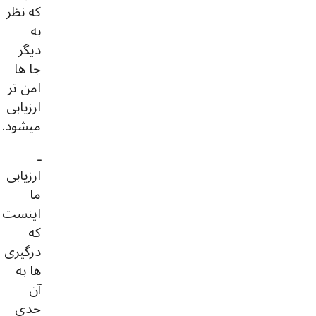
که نظر
به
دیگر
جا ها
امن تر
ارزیابی
میشود.
ـ
ارزیابی
ما
اینست
که
درگیری
ها به
آن
حدی