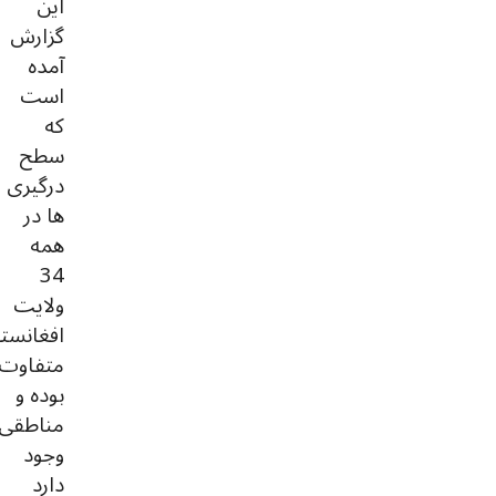
این
گزارش
آمده
است
که
سطح
درگیری
ها در
همه
34
ولایت
افغانست
متفاوت
بوده و
مناطقی
وجود
دارد