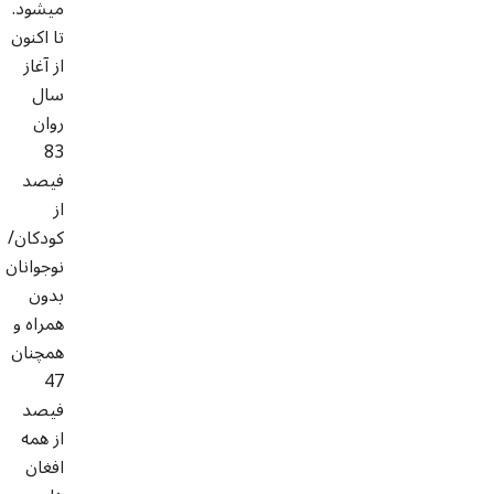
میشود.
تا اکنون
از آغاز
سال
روان
83
فیصد
از
کودکان/
نوجوانان
بدون
همراه و
همچنان
47
فیصد
از همه
افغان