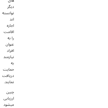
های
دیگر
توانسته
اند
اجازه
اقامت
را به
عنوان
افراد
نیازمند
به
حمایت
دریافت
نمایند.
چنین
ارزیابی
میشود