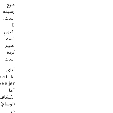
طبع
رسیده
است،
تا
اکنون
قسماَ
تغییر
کرده
است.
آقای
redrik
er
”ما
انکشاف
(اوضاع)
در