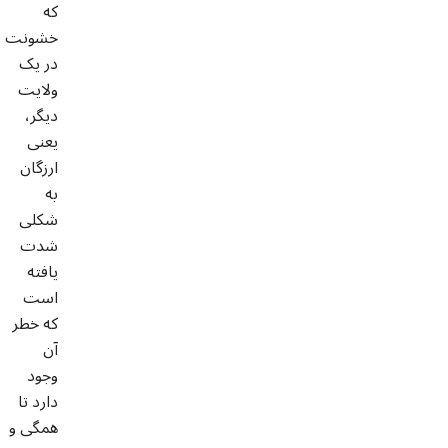
که
خشونت
در یک
ولایت
دیگر،
یعنی
ارزگان
به
شکلی
شدت
یافته
است
که خطر
آن
وجود
دارد تا
همگی و