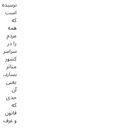
نرسیده
است
که
همه
مردم
را در
سراسر
کشور
متاثر
بسازد،
یعنی
آن
حدی
که
قانون
و عرف