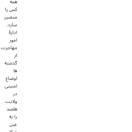
همه
کس را
متضرر
سازد.
ادارۀ
امور
مهاجرت
از
گذشته
ها
اوضاع
امنیتی
در
ولایت
هلمند
را به
عین
شکل