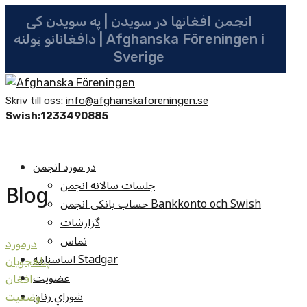
انجمن افغانها در سویدن | په سویدن کی
دافغانانو ټولنه | Afghanska Föreningen i
Sverige
Skriv till oss:
info@afghanskaforeningen.se
Swish:1233490885
در مورد انجمن
جلسات سالانه انجمن
Blog
حساب بانکی انجمن Bankkonto och Swish
گزارشات
تماس
درمورد
اساسنامه Stadgar
پناهجويان
عضویت
افغان
شوراي زنان
وضعيت