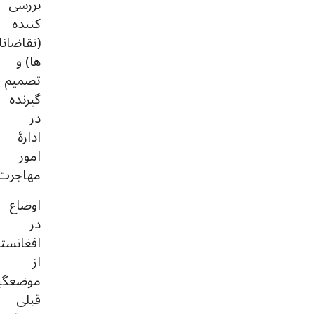
بررسی
کننده
(تقاضانا
ها) و
تصمیم
گیرنده
در
ادارۀ
امور
مهاجرت.
اوضاع
در
افغانست
از
موضعگی
قبلی