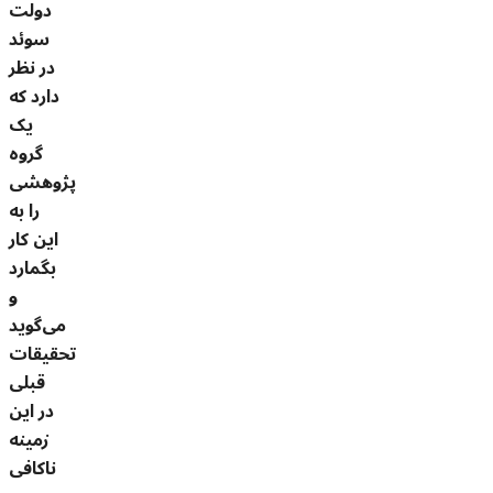
دولت
سوئد
در نظر
دارد که
یک
گروه
پژوهشی
را به
این کار
بگمارد
و
می‌گوید
تحقیقات
قبلی
در این
زمینه
ناکافی