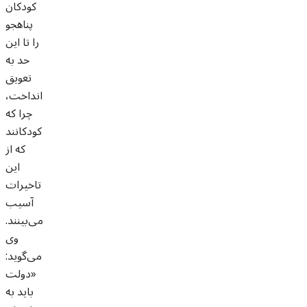
کودکان
پناهجو
را تا این
حد به
تعویق
انداخت،
چرا که
کودکانند
که از
این
تاخیرات
آسیب
می‌بینند.
وی
می‌گوید:
«دولت
باید به