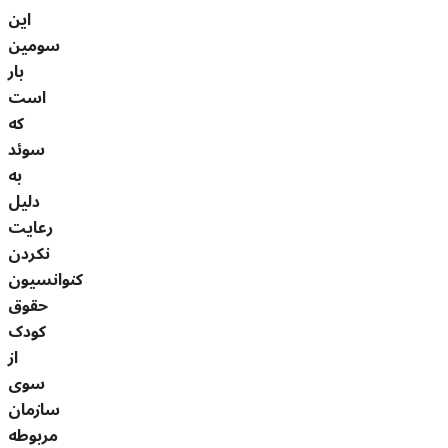
این
سومین
بار
است
که
سوئد
به
دلیل
رعایت
نکردن
کنوانسیون
حقوق
کودک
از
سوی
سازمان
مربوطه