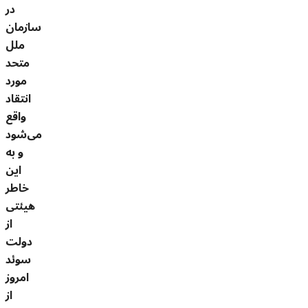
در
سازمان
ملل
متحد
مورد
انتقاد
واقع
می‌شود
و به
این
خاطر
هیئتی
از
دولت
سوئد
امروز
از