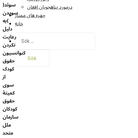
سوئد(
درمورد پناهجويان افغان
سويدن
چهره های ممتاز
)
به
خانه
دلیل
رعایت
Sök
نکردن
efter:
کنوانسیون
حقوق
کودک
از
سوی
کمیتۀ
حقوق
کودکان
سازمان
ملل
متحد