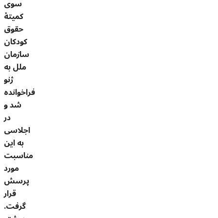
سوی
کمیتۀ
حقوق
کودکان
سازمان
ملل به
ژنو
فراخوانده
شد و
در
اجلاسی
به این
مناسبت
مورد
پرسش
قرار
گرفت.