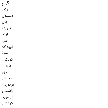
بگویم
وزیر
مسئول
یان
بیورک
لوند
می
گوید که
همۀ
کودکان
باید از
حق
تحصیل
برخوردار
باشند و
در مورد
کودکان