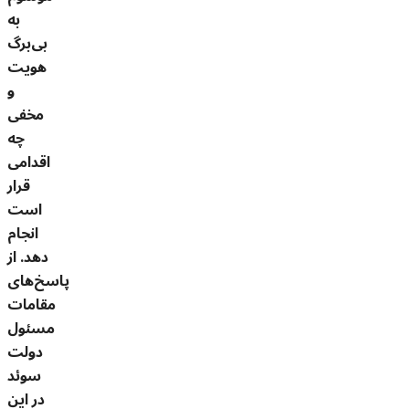
به
بی‌برگ
هویت
و
مخفی
چه
اقدامی
قرار
است
انجام
دهد. از
پاسخ‌های
مقامات
مسئول
دولت
سوئد
در این