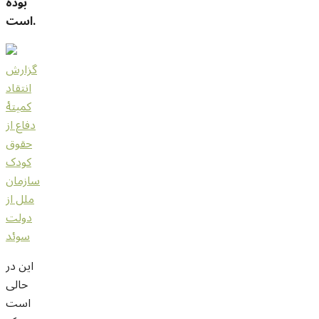
بوده
است.
گزارش
انتقاد
کمیتۀ
دفاع از
حقوق
کودک
سازمان
ملل از
دولت
سوئد
این در
حالی
است