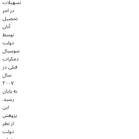
تسهیلات
در امر
تحصیل
آنان
توسط
دولت
سوسیال
دمکرات
قبلی در
سال
۲۰۰۷
به پایان
رسید.
این
پژوهش
از نظر
دولت