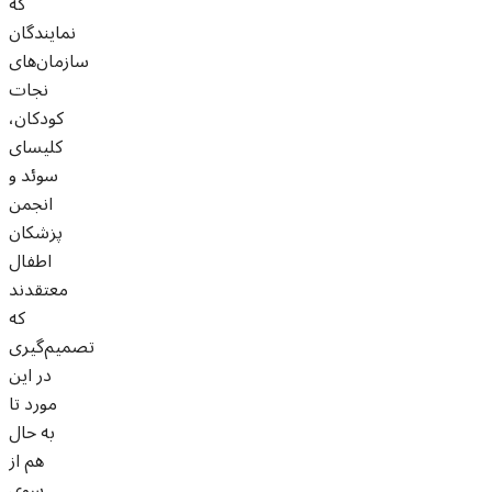
که
نمایندگان
سازمان‌های
نجات
کودکان،
کلیسای
سوئد و
انجمن
پزشکان
اطفال
معتقدند
که
تصمیم‌گیری
در این
مورد تا
به حال
هم از
سوی