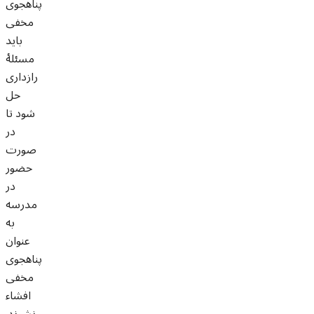
پناهجوی
مخفی
باید
مسئلۀ
رازداری
حل
شود تا
در
صورت
حضور
در
مدرسه
به
عنوان
پناهجوی
مخفی
افشاء
نشوند.