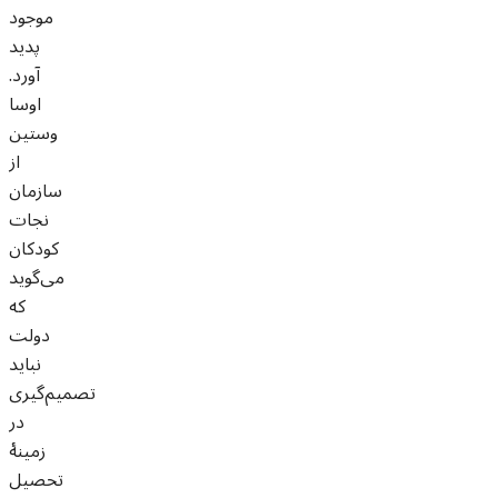
موجود
پدید
آورد.
اوسا
وستین
از
سازمان
نجات
کودکان
می‌گوید
که
دولت
نباید
تصمیم‌گیری
در
زمینۀ
تحصیل