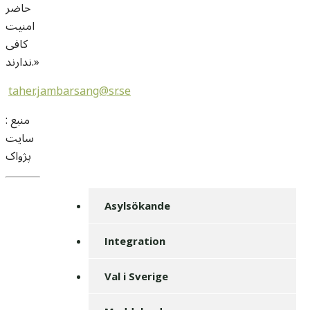
حاضر
امنیت
کافی
ندارند.»
taher.jambarsang@sr.se
منبع :
سايت
پژواک
Asylsökande
Integration
Val i Sverige