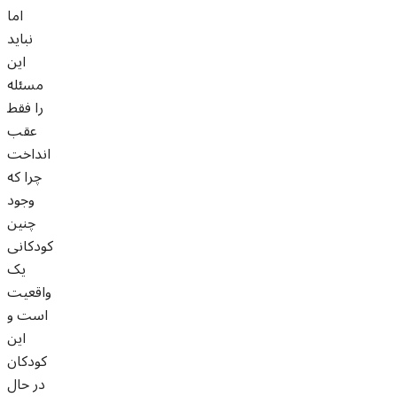
اما
نباید
این
مسئله
را فقط
عقب
انداخت
چرا که
وجود
چنین
کودکانی
یک
واقعیت
است و
این
کودکان
در حال