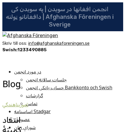
انجمن افغانها در سویدن | په سویدن کی
دافغانانو ټولنه | Afghanska Föreningen i
Sverige
Skriv till oss:
info@afghanskaforeningen.se
Swish:1233490885
در مورد انجمن
جلسات سالانه انجمن
Blog
حساب بانکی انجمن Bankkonto och Swish
گزارشات
تماس
امورپناهندگي
اساسنامه Stadgar
انتقاد
عضویت
کمیتۀ
شوراي زنان