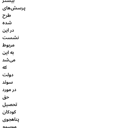
بیشتر
پرسش‌های
طرح
شده
در این
نشست
مربوط
به این
می‌شد
که
دولت
سوئد
در مورد
حق
تحصیل
کودکان
پناهجوی
موسوم