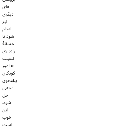
های
دیگری
نیز
انجام
شود تا
مسئلۀ
رازداری
نسبت
به امور
کودکان
پناهجوی
مخفی
حل
شود.
این
خوب
است