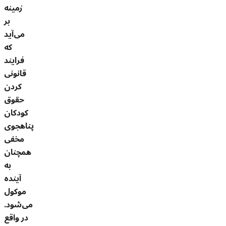
زمینه
بر
می‌آید
که
فرایند
قانونی
کردن
حقوق
کودکان
پناهجوی
مخفی
همچنان
به
آینده
موکول
می‌شود.
در واقع