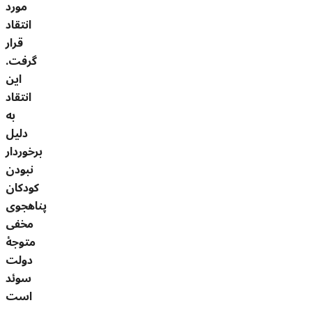
مورد
انتقاد
قرار
گرفت.
این
انتقاد
به
دلیل
برخوردار
نبودن
کودکان
پناهجوی
مخفی
متوجۀ
دولت
سوئد
است