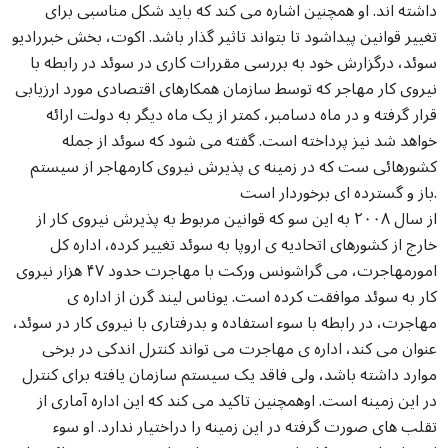
داشته اند. او همچنین اشاره می کند که باید شکل مناسبی برای
تغییر قوانین پیداشود تا بتواند تاثیر گذار باشد. اکوت، بخش خبررادیو
سوئد، درگزارش خود به بررسی مقررات کاری در سوئد در رابطه با
نیروی کار مهاجر که توسط سازمان همکارهای اقتصادی مورد ارزیابی
قرار گرفته و در ماه دسامبر، کمتر از یک ماه دیگر به دولت ارائه
خواهد شد نیز پرداخته است. گفته می شود که سوئد از جمله
کشورهائی ست که در زمینه ی پذیرش نیروی کارمهاجر از سیستم
باز و گسترده ای برخوردار است.
از سال ۲۰۰۸ به این سو که قوانین مربوط به پذیرش نیروی کار از
خارج از کشورهای اتحادیه ی اروپا به سوئد تغییر کرده، اداره کل
امورمهاجرت، می گراشونس ورکت با مهاجرت حدود ۴۷ هزار نیروی
کار به سوئد موافقت کرده است. یوناس لیند گرن از اداره ی
مهاجرت، در رابطه با سوء استفاده و بدرفتاری با نیروی کار در سوئد،
عنوان می کند، اداره ی مهاجرت می تواند کنترل اندکی در برخی
موارد داشته باشد، ولی فاقد یک سیستم سازمان یافته برای کنترل
در این زمینه است. اوهمچنین تاکید می کند که این اداره آماری از
تقلب های صورت گرفته در این زمینه را دراختیار ندارد. او سوء