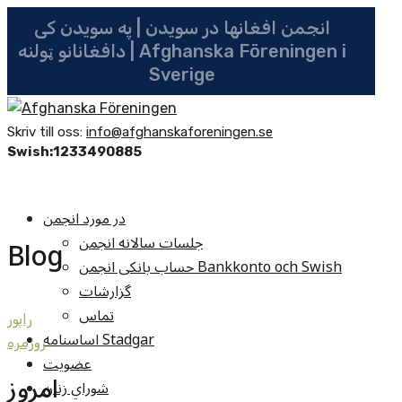
انجمن افغانها در سویدن | په سویدن کی
دافغانانو ټولنه | Afghanska Föreningen i
Sverige
Skriv till oss:
info@afghanskaforeningen.se
Swish:1233490885
در مورد انجمن
جلسات سالانه انجمن
Blog
حساب بانکی انجمن Bankkonto och Swish
گزارشات
تماس
راپور
اساسنامه Stadgar
روزمره
عضویت
امروز
شوراي زنان