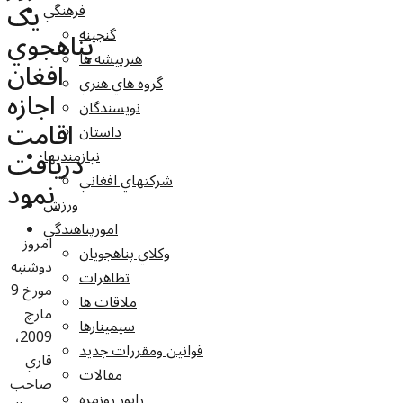
يک
فرهنگي
گنجينه
پناهجوي
هنرپيشه ها
افغان
گروه هاي هنري
اجازه
نويسندگان
اقامت
داستان
دريافت
نيازمنديها
شرکتهاي افغاني
نمود
ورزش
امورپناهندگي
امروز
وکلاي پناهجويان
دوشنبه
تظاهرات
مورخ 9
ملاقات ها
مارچ
سيمينارها
2009،
قوانين ومقررات جديد
قاري
مقالات
صاحب
راپور روزمره