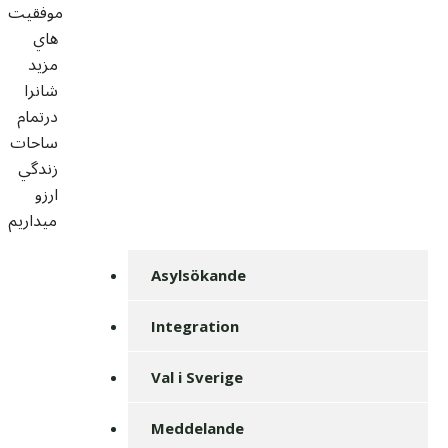
موفقيت
هاي
مزيد
شانرا
درتمام
ساحات
زندگي
ارزو
ميداريم
Asylsökande
Integration
Val i Sverige
Meddelande