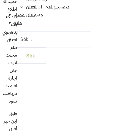
حميداله
درمورد پناهجويان افغان
اطلاع
چهره های ممتاز
داد که
خانه
يک
پناهجوي
Sök
افغان
efter:
بنام
محمد
ايوب
جان
اجازه
اقامت
دريافت
نمود
طبق
اين خبر
آقاي