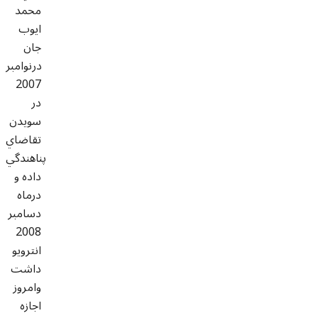
محمد
ايوب
جان
درنوامبر
2007
در
سويدن
تقاضاي
پناهندگي
داده و
درماه
دسامبر
2008
انترويو
داشت
وامروز
اجازه