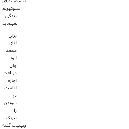
فيسکسيتراي
ستوکهولم
زندگي
مينمايد.
براي
اقاي
محمد
ايوب
جان
دريافت
اجازه
اقامت
در
سويدن
را
تبريک
وتهنيت گفته