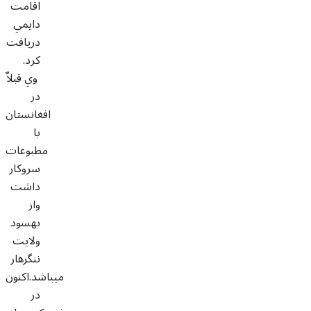
اقامت
دايمي
دريافت
کرد.
وي قبلاٌ
در
افغانستان
با
مطبوعات
سروکار
داشت
واز
بهسود
ولايت
ننگرهار
ميباشد.اکنون
در