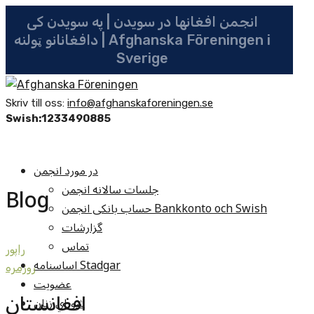
انجمن افغانها در سویدن | په سویدن کی
دافغانانو ټولنه | Afghanska Föreningen i
Sverige
Skriv till oss:
info@afghanskaforeningen.se
Swish:1233490885
در مورد انجمن
جلسات سالانه انجمن
Blog
حساب بانکی انجمن Bankkonto och Swish
گزارشات
تماس
راپور
اساسنامه Stadgar
روزمره
عضویت
افغانستان
شوراي زنان