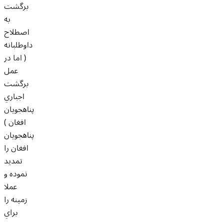
برگشت
به
اصطلاح
داوطلبانه
( اما در
عمل
برگشت
اجباري
پناهجويان
افغان )
پناهجويان
افغان را
تمديد
نموده و
عملا
زمينه را
براي