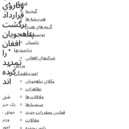
وناروي
فرهنگي
گنجينه
قرارداد
هنرپيشه ها
برگشت
گروه هاي هنري
پناهجويان
نويسندگان
افغان
داستان
را
نيازمنديها
شرکتهاي افغاني
تمديد
ورزش
کرده
امورپناهندگي
اند
وکلاي پناهجويان
تظاهرات
ملاقات ها
طبق
يک خبر
سيمينارها
موثق ،
قوانين ومقررات جديد
وزير
مقالات
امور
راپور روزمره