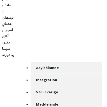
نمايد و
از
روشهاي
همتاي
اسبق و
آقاي
دکتور
سپنتا
بياموزند
Asylsökande
Integration
Val i Sverige
Meddelande