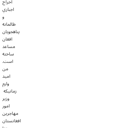
اخراج
اجباري
و
ظالمانه
پناهجويان
افغان
مساعد
ساخته
است.
من
اميد
وارم
زمانيکه
وزير
امور
مهاجرين
افغانستان