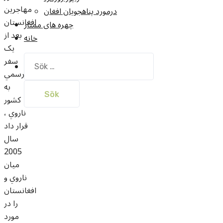
مهاجرين
درمورد پناهجويان افغان
افغانستان
چهره های ممتاز
بعد از
خانه
يک
سفر
Sök
efter:
رسمي
به
کشور
ناروي ،
قرار داد
سال
2005
ميان
ناروي و
افغانستان
را در
مورد