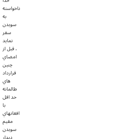
خدا
ناخواسته
به
سويدن
سفر
نمايد
، قبل از
امضاي
چنين
قرارداد
هاي
ظالمانه
حد اقل
با
افغانهاي
مقيم
سويدن
ديدار