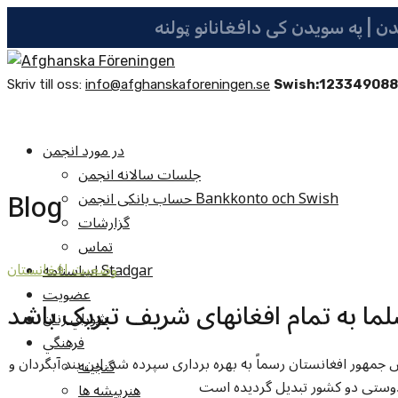
Skriv till oss:
info@afghanskaforeningen.se
Swish:12334908
در مورد انجمن
جلسات سالانه انجمن
Blog
حساب بانکی انجمن Bankkonto och Swish
گزارشات
تماس
اساسنامه Stadgar
وضعيت افغانستان
عضویت
لما به تمام افغانهای شریف تبریک باشد
شوراي زنان
فرهنگي
مهور افغانستان رسماً به بهره برداری سپرده شد. این بند آبگردان و
گنجينه
 دوستی دو کشور تبدیل گردیده است
هنرپيشه ها