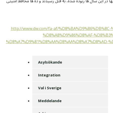
ها در این سال ها ربوده شده، به قتل رسیدند و ده ها محافظ امنیتی
http://www.dw.com/fa-af/%D8%BA%D9%86%DB%8
%D8%A8%D9%86%D8%AF-%D8%B3%
%D8%A7%D9%81%D8%AA%D8%AA%D8%A7%D8%AD-%D
Asylsökande
Integration
Val i Sverige
Meddelande