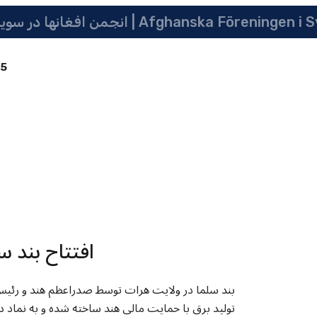
 سویدن | په سویدن کی دافغانانو ټولنه | Afghanska Föreningen i Sverige
85
افتتاح بند س
بند سلما در ولایت هرات توسط صدراعظم هند و رئیس ج
تولید برق با حمایت مالی هند ساخته شده و به نماد