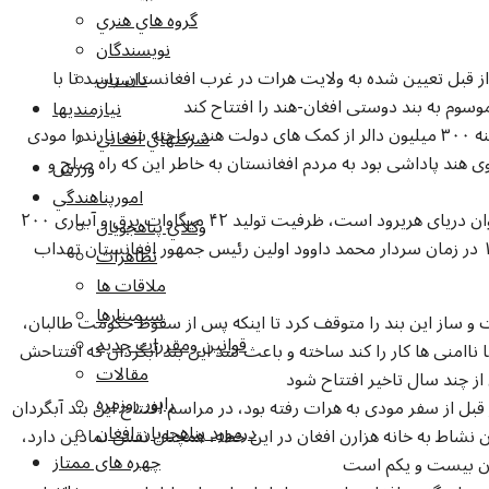
گروه هاي هنري
نويسندگان
 قبل تعیین شده به ولایت هرات در غرب افغانستان رسید تا با
داستان
وم به بند دوستی افغان-هند را افتتاح کند
نيازمنديها
این بند آبگردان در ولسولی چشت ولایت هرات با هزینه ۳۰۰ میلیون دالر از کمک های دولت هند ساخته شد. نارندرا مودی
شرکتهاي افغاني
ی هند پاداشی بود به مردم افغانستان به خاطر این که راه صلح و
ورزش
امورپناهندگي
این بند برق آبی که هدف اصلی اش ذخیره آب های روان دریای هریرود است، ظرفیت تولید ۴۲ میگاوات برق و آبیاری ۲۰۰
وکلاي پناهجويان
هزار جریب زمین زراعتی را دارد. این بند در سال ۱۹۷۶ در زمان سردار محمد داوود اولین رئیس جمهور افغانستان تهداب
تظاهرات
ملاقات ها
سيمينارها
در افغانستان در سال ۱۹۷۸ کار ساخت و ساز این بند را متوقف کرد تا اینکه پس از سقوط حکومت طالبان،
قوانين ومقررات جديد
خت آن را در سال ۲۰۰۷ آغاز کرد؛ اما ناامنی ها کار را کند ساخته و باعث شد این بند آبگردان که افتتاحش
مقالات
راپور روزمره
 از سفر مودی به هرات رفته بود، در مراسم افتتاح این بند آبگردان
درمورد پناهجويان افغان
دن نشاط به خانه هزارن افغان در این خطه، همچنان نقش نمادین دارد،
چهره های ممتاز