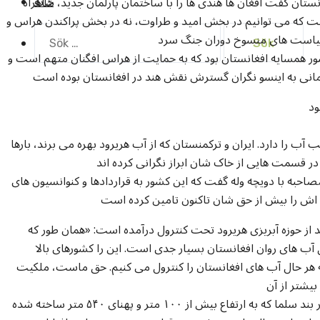
خانه
ستان گفت افغان ها هندی ها را با ساختمان پارلمان جدید، شاهراه
است که می توانیم در بخش امید و طراوت، نه در بخش پراکندن هراس و
Sök
efter:
ر همسایه افغانستان بود که به حمایت از هراس افگنان متهم است و
ود
یش از ۶۴۰ میلیون متر مکعب آب را دارد. ایران و ترکمنستان که از آب هریرود بهره می برند، بارها
صاحبه با دویچه وله گفت که این کشور به قراردادها و کنوانسیون های
س از ساخته شدن بند سلما، فقط ۳۰ درصد از حوزه آبریزی هریرود تحت کنترول درآمده است: «همان طور که
آب های روان افغانستان بسیار جدی است. این را کشورهای بالا
ه هر حال آب های افغانستان را کنترول می کنیم. حق ماست، ملکیت
گفتنی است که ۱۵۰۰ انجنیر افغان و هندی بالای اعمار بند سلما که به ارتفاع بیش از ۱۰۰ متر و پهنای ۵۴۰ متر ساخته شده