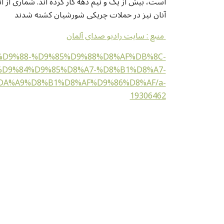
است، بیش از یک و نیم دهه کار کرده اند. شماری از آن
آنان نیز در حملات چریکی شورشیان کشته شدند
منبع : سایت رادیو صدای آلمان
C-%D9%88-%D9%85%D9%88%D8%AF%DB%8C-
D9%84%D9%85%D8%A7-%D8%B1%D8%A7-
A%A9%D8%B1%D8%AF%D9%86%D8%AF/a-
19306462