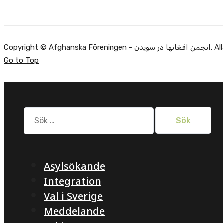
Alla rätti.
Go to Top
Sök
efter:
Asylsökande
Integration
Val i Sverige
Meddelande