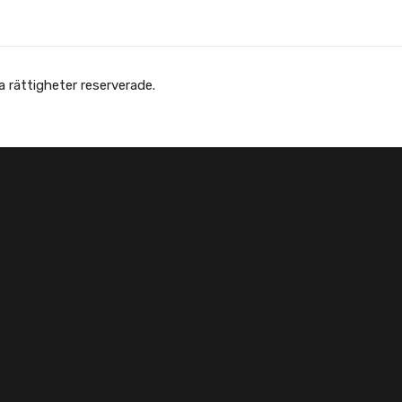
Copyright © Afghanska Föreningen - انجمن افغانها در سویدن. gheter reserverade