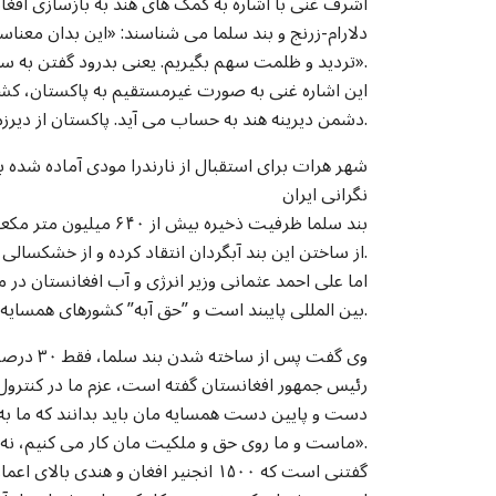
اشرف غنی با اشاره به کمک های هند به بازسازی افغان
دلارام-زرنج و بند سلما می شناسند: «این بدان معن
تردید و ظلمت سهم بگیریم. یعنی بدرود گفتن به سیاست های منسوخ دوران جنگ سرد».
این اشاره غنی به صورت غیرمستقیم به پاکستان، کشو
دشمن دیرینه هند به حساب می آید. پاکستان از دیرزمانی به اینسو نگران گسترش نقش هند در افغانستان بوده است.
شهر هرات برای استقبال از نارندرا مودی آماده شده ب
نگرانی ایران
بند سلما ظرفیت ذخیره ب
از ساختن این بند آبگردان انتقاد کرده و از خشکسالی در قسمت هایی از خاک شان ابراز نگرانی کرده اند.
اما علی احمد عثمانی وزیر انرژی و آب افغانستان در م
بین المللی پایبند است و ”حق آبه” کشورهای همسایه اش را بیش از حق شان تاکنون تامین کرده است.
وی گفت پ
رئیس جمهور افغانستان گفته است، عزم ما در کنترول 
دست و پایین دست همسایه مان باید بدانند که ما ب
ماست و ما روی حق و ملکیت مان کار می کنیم، نه بیشتر از آن».