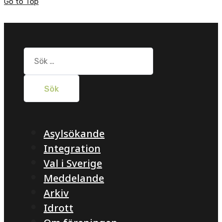
Go to Top
Sök
efter:
Asylsökande
Integration
Val i Sverige
Meddelande
Arkiv
Idrott