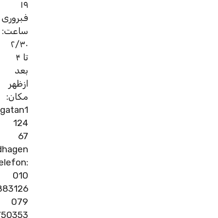
۱۹
فبروری
ساعت:
۲/۳۰
تا ۴
بعد
ازظهر
مکان:
gatan1
124
67
dhagen
elefon:
010
883126
079
750353