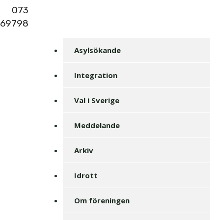
073
269798
Asylsökande
Integration
Val i Sverige
Meddelande
Arkiv
Idrott
Om föreningen