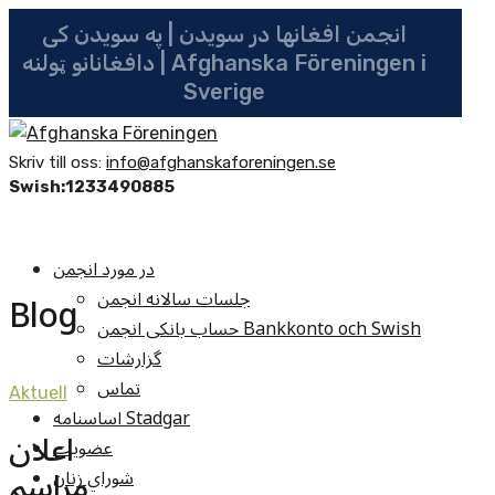
انجمن افغانها در سویدن | په سویدن کی
دافغانانو ټولنه | Afghanska Föreningen i
Sverige
Skriv till oss:
info@afghanskaforeningen.se
Swish:1233490885
در مورد انجمن
جلسات سالانه انجمن
Blog
حساب بانکی انجمن Bankkonto och Swish
گزارشات
تماس
Aktuell
اساسنامه Stadgar
اعلان
عضویت
مراسم
شوراي زنان