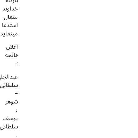
بارگاه
خداوند
متعال
استدعا
مینماید.
اعلان
فاتحه
:
عبدالجل
سلطانی
–
شوهر
؛
یوسف
سلطانی
،