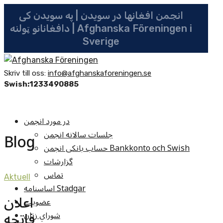
انجمن افغانها در سویدن | په سویدن کی
دافغانانو ټولنه | Afghanska Föreningen i
Sverige
Skriv till oss:
info@afghanskaforeningen.se
Swish:1233490885
در مورد انجمن
جلسات سالانه انجمن
Blog
حساب بانکی انجمن Bankkonto och Swish
گزارشات
تماس
Aktuell
اساسنامه Stadgar
اعلان
عضویت
فاتحه
شوراي زنان