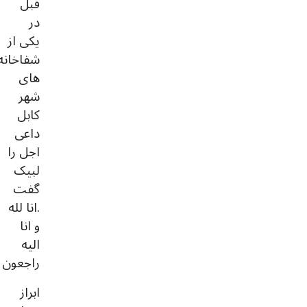
قبل
در
یکی از
شفاخانه
های
شهر
کابل
داعی
اجل را
لبیک
گفت
.انا لله
و انا
اليه
راجعون
ابراز