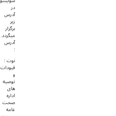
سولینتون
در
آدرس
زیر
برگزار
میگردد.
آدرس
:
نوت :
قیودات
و
توصیه
های
اداره
صحت
عامه