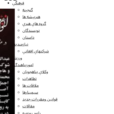
فرهنگي
گنجينه
هنرپيشه ها
گروه هاي هنري
نويسندگان
داستان
نيازمنديها
شرکتهاي افغاني
ورزش
امورپناهندگي
وکلاي پناهجويان
تظاهرات
ملاقات ها
سيمينارها
قوانين ومقررات جديد
مقالات
راپور روزمره