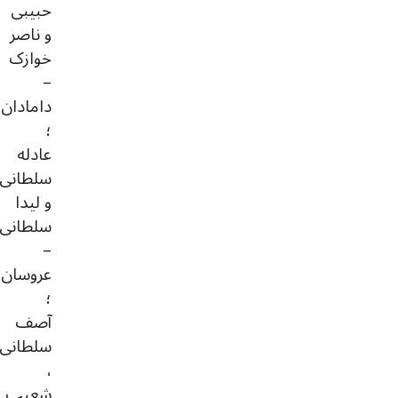
حبیبی
و ناصر
خوازک
–
دامادان
؛
عادله
سلطانی
و لیدا
سلطانی
–
عروسان
؛
آصف
سلطانی
،
شعیب