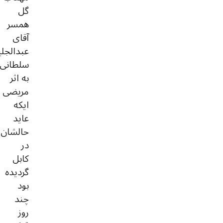
گل
همسر
آقای
عبدالجل
سلطانی
به اثر
مریضی
ایکه
عاید
حالشان
در
کابل
گردیده
بود
چند
روز