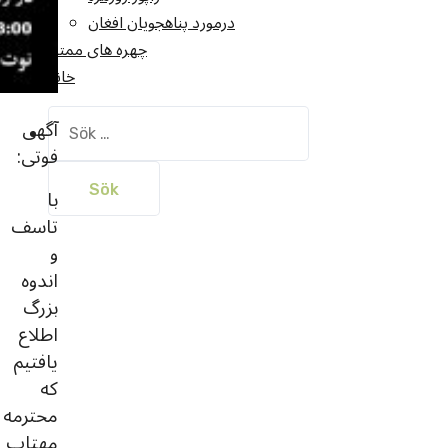
درمورد پناهجويان افغان
چهره های ممتاز
خانه
Sök
آگهی
efter:
فوتی:
با
تاسف
و
اندوه
بزرگ
اطلاع
یافتیم
که
محترمه
مهتاب