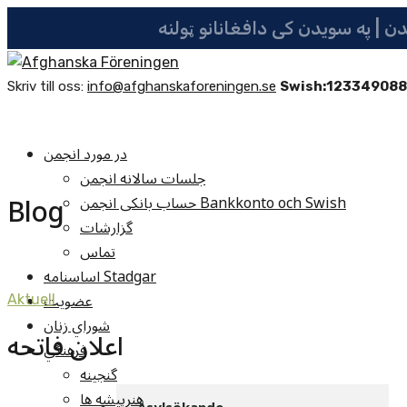
Skriv till oss:
info@afghanskaforeningen.se
Swish:12334908
در مورد انجمن
جلسات سالانه انجمن
Blog
حساب بانکی انجمن Bankkonto och Swish
گزارشات
تماس
اساسنامه Stadgar
عضویت
Aktuell
شوراي زنان
اعلان فاتحه
فرهنگي
گنجينه
هنرپيشه ها
Asylsökande