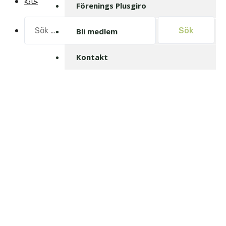
خانه
Förenings Plusgiro
Sök
Bli medlem
efter:
Kontakt