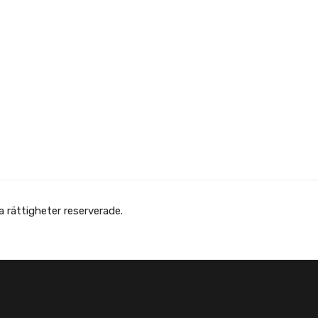
 Afghanska Föreningen - انجمن افغانها در سویدن. Alla rättigheter reserverade.