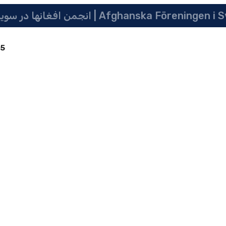
انجمن افغانها در سویدن | په سویدن کی دافغانانو ټولنه | Afghanska Före
85