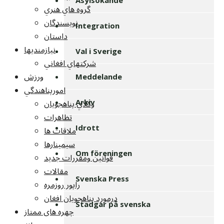
گروه هاي هنري
نويسندگان
Integration
داستان
نيازمنديها
Val i Sverige
شرکتهاي افغاني
ورزش
Meddelande
امورپناهندگي
وکلاي پناهجويان
Arkiv
تظاهرات
Idrott
ملاقات ها
سيمينارها
Om föreningen
قوانين ومقررات جديد
مقالات
Svenska Press
راپور روزمره
درمورد پناهجويان افغان
Stadgar på svenska
چهره های ممتاز