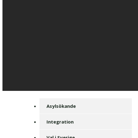
Asylsökande
Integration
Val i Sverige