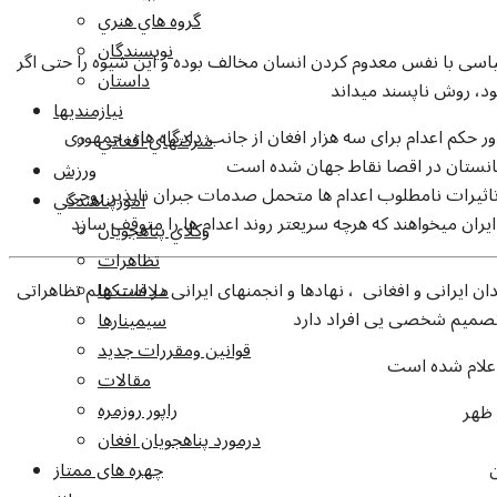
گروه هاي هنري
نويسندگان
یاسی با نفس معدوم کردن انسان مخالف بوده و این شیوه را حتی اگر
داستان
ود، روش ناپسند میداند
نيازمنديها
ور حکم اعدام برای سه هزار افغان از جانب دادگاه های جمهوری
شرکتهاي افغاني
انستان در اقصا نقاط جهان شده است
ورزش
 تاثیرات نامطلوب اعدام ها متحمل صدمات جبران ناپذیر روحی
امورپناهندگي
ان میخواهند که هرچه سریعتر روند اعدام ها را متوقف سازد
وکلاي پناهجويان
تظاهرات
ن ایرانی و افغانی ، نهادها و انجمنهای ایرانی در استکهلم تظاهراتی
ملاقات ها
 تصمیم شخصی یی افراد دارد
سيمينارها
قوانين ومقررات جديد
 اعلام شده است
مقالات
راپور روزمره
درمورد پناهجويان افغان
چهره های ممتاز