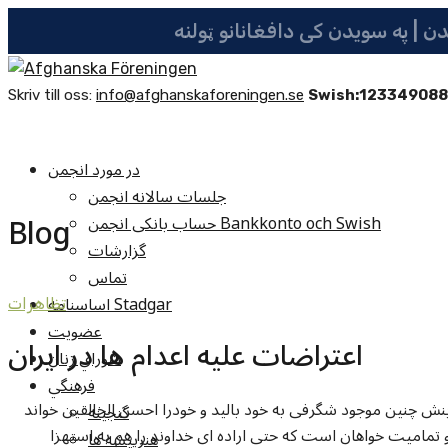
Skriv till oss:
info@afghanskaforeningen.se
Swish:12334908
در مورد انجمن
جلسات سالانه انجمن
Blog
حساب بانکی انجمن Bankkonto och Swish
گزارشات
تماس
اساسنامه Stadgar
تظاهرات
عضویت
اعتراضات عليه اعدام ها در ايران
شوراي زنان
فرهنگي
ینش چنین موجود شگرفی به خود بالید و خودرا احسن الخالقین خواند
گنجينه
مامیت خواهان است که حتی اراده ای خداوند را هم به استهزا
هنرپيشه ها