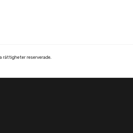
Copyright © Afghanska Föreningen - انجمن افغانها در سویدن. gheter reserverade