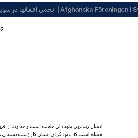
 سویدن | په سویدن کی دافغانانو ټولنه | Afghanska Föreningen i Sverige
85
انسان زیباترین پدیده ای خلقت است و خداوند از آفر
مسلم است که نابود کردن انسان کار زشت پسندان و ت