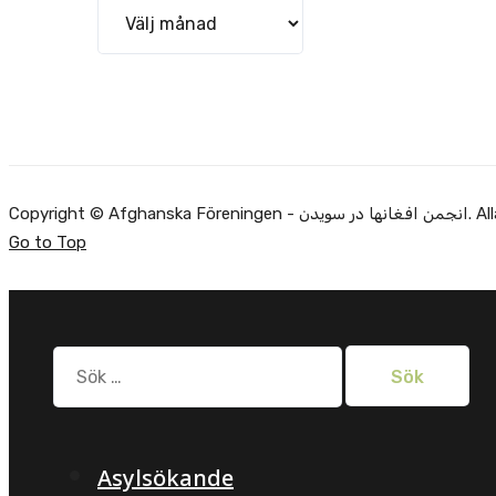
Arkiv
Alla rätti.
Go to Top
Sök
efter:
Asylsökande