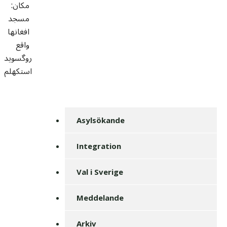
مکان:
مسجد
افغانها
واقع
روگسوید
استکهلم
Asylsökande
Integration
Val i Sverige
Meddelande
Arkiv