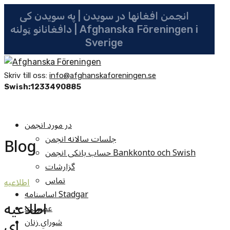
انجمن افغانها در سویدن | په سویدن کی
دافغانانو ټولنه | Afghanska Föreningen i
Sverige
Skriv till oss:
info@afghanskaforeningen.se
Swish:1233490885
در مورد انجمن
جلسات سالانه انجمن
Blog
حساب بانکی انجمن Bankkonto och Swish
گزارشات
تماس
اطلاعيه
اساسنامه Stadgar
اطلاعیه
عضویت
ای
شوراي زنان