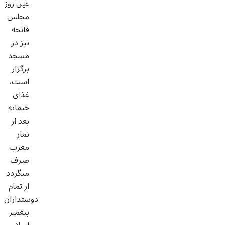
عین روز
مجلس
فاتحه
نیز در
مسجد
برگزار
است،
غذای
ختمانه
بعد از
نماز
مغرب
صرف
میگردد
از تمام
دوستداران
پیغمبر