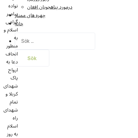
نواده
درمورد پناهجويان افغان
پیامبر
چهره های ممتاز
گرامی
خانه
اسلام و
به
Sök
efter:
منظور
اتحاف
دعا به
ارواح
پاک
شهدای
کربلا و
تمام
شهدای
راه
اسلام
به روز