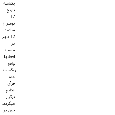
یکشنبه
تاریخ
17
نومبر از
ساعت
12 ظهر
در
مسجد
افغانها
واقع
روگسوید
ختم
قرآن
عظیم
برگزار
میگردد.
جون در