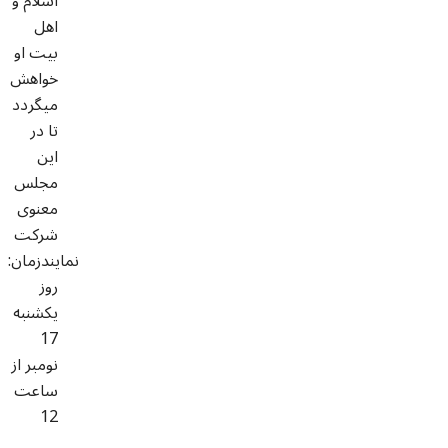
اسلام و
اهل
بیت او
خواهش
میگردد
تا در
این
مجلس
معنوی
شرکت
نمایندزمان:
روز
یکشنبه
17
نومبر از
ساعت
12