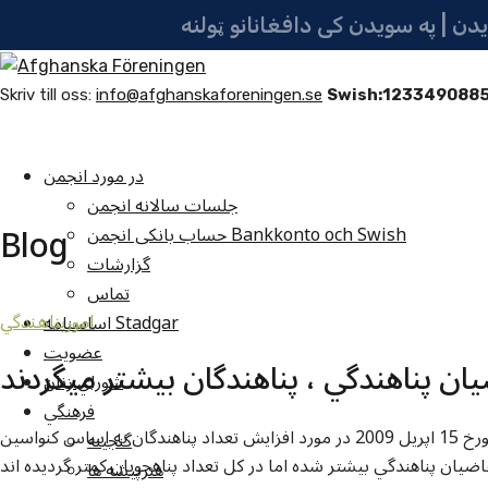
Skriv till oss:
info@afghanskaforeningen.se
Swish:123349088
در مورد انجمن
جلسات سالانه انجمن
Blog
حساب بانکی انجمن Bankkonto och Swish
گزارشات
تماس
اساسنامه Stadgar
امورپناهندگي
عضویت
ان پناهندگي ، پناهندگان بيشتر ميگردند
شوراي زنان
فرهنگي
روزنامه داگنس نيهيتر در شماره امروزي خويش مورخ 15 اپريل 2009 در مورد افزايش تعداد پناهندگان به اساس کنواسين
گنجينه
هنرپيشه ها