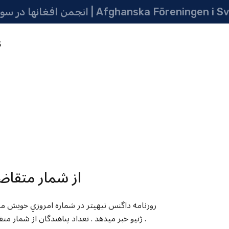
در سویدن | په سویدن کی دافغانانو ټولنه | Afghanska Föreningen i Sverige
5
از شمار متقاضي
ژنيو خبر ميدهد . تعداد پناهندگان از شمار متقاضيان پناهندگي بيشتر شده اما در کل تعداد پناهجويان کمتر گرديده اند .