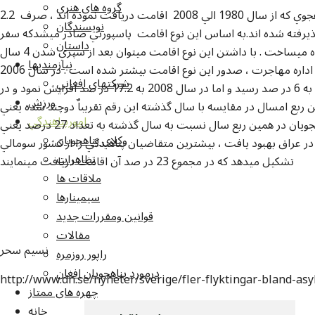
گروه هاي هنري
داگنس نيهيتر مي افزايد که از جمله 1.1 مليون پناهجوي که از سال 1980 الي 2008 اقامت دريافت نموده اند ، صرف 2.2
نويسندگان
پذيرفته شده اند.به اساس اين نوع اقامت پاسپورتي صادر ميشدکه سفر
داستان
ودريافت اقامت را به کشورهاي مختلف ساده ميساخت . با داشتن اين نوع اقامت ميتوان بعد از سپري شدن 4 سال
نيازمنديها
تابعيت سويدن رادريافت نمود . نظر به احضائيه اداره مهاجرت ، صدور اين نوع اقامت بيشتر شده است . در سال 2006
شرکتهاي افغاني
صدور اين نوع اقامت به 5 در صد و در سال 2007 به 6 در صد رسيد و اما در سال 2008 به 17.2 در صد افزايش نمود و در
ورزش
21.4درصد رسيد. در همين ربع امسال در مقايسه با سال گذشته اين رقم تقريباٌ دوچند شده يعني
امورپناهندگي
از 275 به 432 نفر رسيده است.همزمان تعداد پناهجويان در همين ربع سال نسبت به سال گذشته به تعداد 27 درصد يعني
وکلاي پناهجويان
ع در عراق بهبود يافت ، بيشترين متقاضيان پناهندگي را از کشور سومالي
تظاهرات
تشکيل ميدهد که در مجموع 23 در صد آن اقامت دريافت مينمايند
ملاقات ها
سيمينارها
قوانين ومقررات جديد
مقالات
نسيم سحر
راپور روزمره
درمورد پناهجويان افغان
http://www.dn.se/nyheter/sverige/fler-flyktingar-bland-as
چهره های ممتاز
خانه