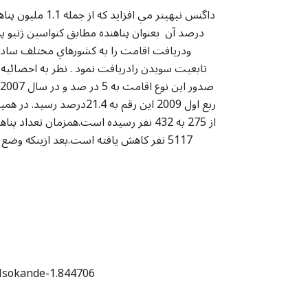
درصد آن بعنوان پناهنده مطابق کنواسين ژنيو 
ربع اول 2009 اين رقم به 
5117 نفر کاهش يافته است.بعد ازينکه وض
ylsokande-1.844706