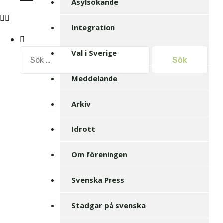
Asylsökande
Integration
Sök
Val i Sverige
efter:
Meddelande
Arkiv
Idrott
Om föreningen
Svenska Press
Stadgar på svenska