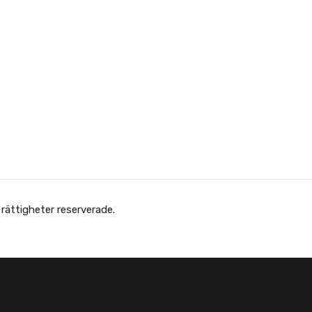
Copyright © Afghanska Föreningen - انجمن افغانها در سویدن. ter reserverade