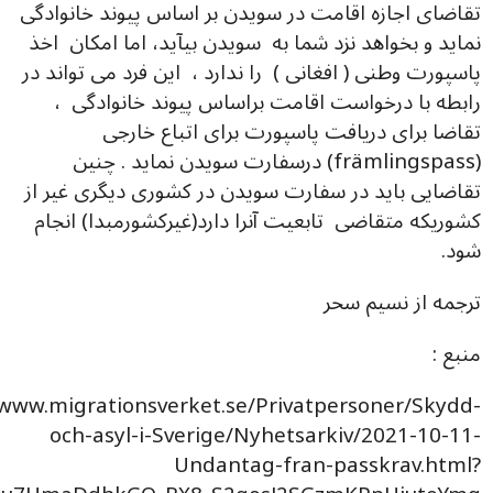
تقاضای اجازه اقامت در سویدن بر اساس پیوند خانوادگی
نماید و بخواهد نزد شما به سویدن بیآید، اما امکان اخذ
پاسپورت وطنی ( افغانی ) را ندارد ، این فرد می تواند در
رابطه با درخواست اقامت براساس پیوند خانوادگی ،
تقاضا برای دریافت پاسپورت برای اتباع خارجی
(främlingspass) درسفارت سویدن نماید . چنین
تقاضایی باید در سفارت سویدن در کشوری دیگری غیر از
کشوریکه متقاضی تابعیت آنرا دارد(غیرکشورمبدا) انجام
شود.
ترجمه از نسیم سحر
منبع :
/www.migrationsverket.se/Privatpersoner/Skydd-
och-asyl-i-Sverige/Nyhetsarkiv/2021-10-11-
Undantag-fran-passkrav.html?