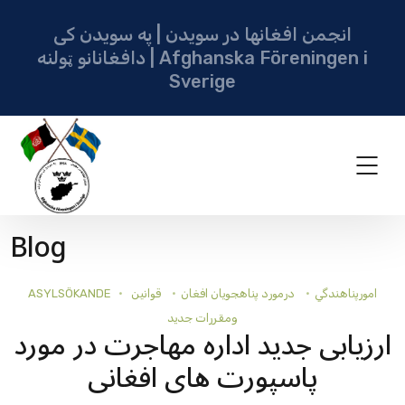
انجمن افغانها در سویدن | په سویدن کی
دافغانانو ټولنه | Afghanska Föreningen i
Sverige
Blog
امورپناهندگي
درمورد پناهجويان افغان
قوانين
ASYLSÖKANDE
ومقررات جديد
ارزیابی جدید اداره مهاجرت در مورد
پاسپورت های افغانی