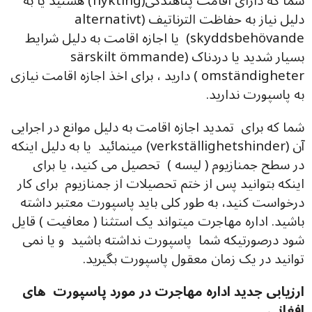
شما که دارای اقامت پناهندگی(flykting) هستید یا به
دلیل نیاز به حفاظت الترناتیف (alternativt
skyddsbehövande) یا اجازه اقامت به دلیل شرایط
بسیار شدید یا دردناک (särskilt ömmande
omständigheter ) دارید ، برای اخذ اجازه اقامت نیازی
به پاسپورت ندارید.
شما که برای تمدید اجازه اقامت به دلیل موانع در اجرایی
آن (verkställighetshinder) مینمائید یا به دلیل اینکه
در سطح جمنازیوم ( لیسه ) تحصیل می کنید، یا برای
اینکه بتوانید پس از ختم تحصیلات از جمنازیوم برای کار
درخواست کنید، به طور کلی باید پاسپورت معتبر داشته
باشید. اداره مهاجرت میتواند یک استثنا ( معافیت ) قایل
شود درصورتیکه شما پاسپورت نداشته باشید و یا نمی
توانید در یک زمان معقول پاسپورت بگیرید.
ارزیابی جدید اداره مهاجرت در مورد پاسپورت های
افغانی