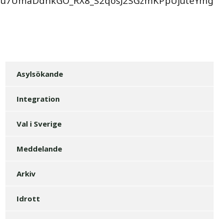
tzu7UmaDdhkGO_RX8_S2qosJ2SGzmKPpUjuteYmg
Asylsökande
Integration
Val i Sverige
Meddelande
Arkiv
Idrott