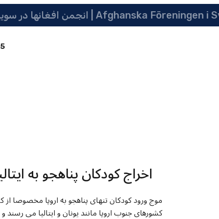
 سویدن | په سویدن کی دافغانانو ټولنه | Afghanska Föreningen i Sverige
85
اخراج کودکان پناهجو به ایتا
موج ورود کودکان تنهای پناهجو به اروپا مخصوصا از کشو
کشورهای جنوب اروپا مانند یونان و ایتالیا می رسند و