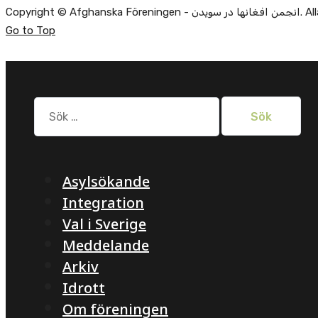
Alla rätti.
Go to Top
Sök
efter:
Asylsökande
Integration
Val i Sverige
Meddelande
Arkiv
Idrott
Om föreningen