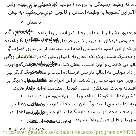
بلین تنظیم کردند که وظیفه رسیدگی به پرونده ( دوسیه )پناهجوئی را بر عهده اولین
گروه هاي هنري
 اگر این کشورها به وظیفه انسانی و قانونی خود عمل نکنند چه پیش
نويسندگان
داستان
نيازمنديها
)حقوق بشر اروپا به دلیل رفتار غیر انسانی با پناهجویان محکوم شده
شرکتهاي افغاني
 خصوص کودکان به این دو کشور خودداری می کند. اما شرایط پناهنده
ورزش
ی که از این کشور به سویدن آمده اند، شهادت از بدرفتاری، ضرب و
امورپناهندگي
ژواک سرگذشت دو کودک افغان به نامهای علی که در بیمارستان روانی
وکلاي پناهجويان
ا بی خانمان و آواره است، پخش شد. با این وجود اداره کل مهاجرت
تظاهرات
ر داد دوبلین به ایتالیا باز پس فرستاده است و صدها کودک دیگر نیز
ملاقات ها
وزیر امور مهاجرت روز گذشته از این اخراج ها دفاع کرد و بار دیگر بر
سيمينارها
رد. افسانه وحدت سخنگوی انجمن کودکان مقدمند از این رفتار دولت
قوانين ومقررات جديد
ان به ایتالیا محق است و آیا این امر خلاف کنونسیون های بین اللملی
مقالات
سور سعید محمودی، استاد دانشگاه استکهلم در حقوق بین اللمل در
راپور روزمره
را از فایل صوتی بالا بشنوید
درمورد پناهجويان افغان
چهره های ممتاز
http://sverigesradio.se/sida/artikel.aspx?programid=2493