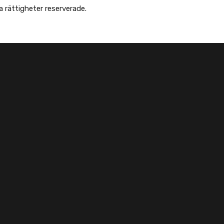
Copyright © Afghanska Föreningen - انجمن افغانها در سویدن. gheter reserverade