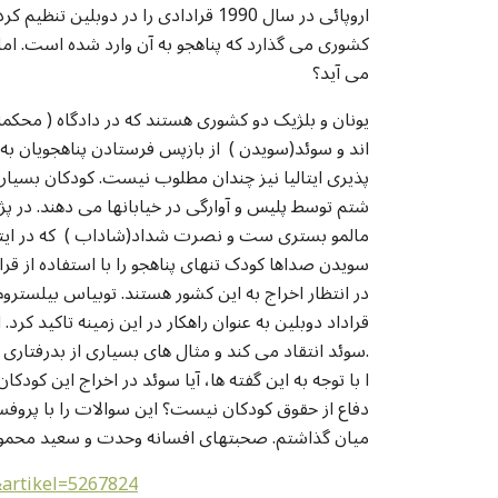
اروپائی در سال 1990 قرادادی را در دو
کشوری می گذارد که پناهجو به آن وارد شده است. اما
می آید؟
یونان و بلژیک دو کشوری هستند که در دادگاه ( محکمه 
اند و سوئد(سویدن ) از بازپس فرستادن پناهجویان به
پذیری ایتالیا نیز چندان مطلوب نیست. کودکان بسیار
شتم توسط پلیس و آوارگی در خیابانها می دهند. در پ
مالمو بستری ست و نصرت شداد(شاداب ) که در ایتالی
سویدن صداها کودک تنهای پناهجو را با استفاده از قرا
در انتظار اخراج به این کشور هستند. توبیاس بیلستروم 
قراداد دوبلین به عنوان راهکار در این زمینه تاکید ک
سوئد انتقاد می کند و مثال های بسیاری از بدرفتاری کشور ایتالیا با کودکان پناهجو را بر می شمرد.
ا با توجه به این گفته ها، آیا سوئد در اخراج این کودک
دفاع از حقوق کودکان نیست؟ این سوالات را با پروف
میان گذاشتم. صحبتهای افسانه وحدت و سعید محمودی 
&artikel=5267824