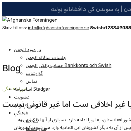
Skriv till oss:
info@afghanskaforeningen.se
Swish:12334908
در مورد انجمن
جلسات سالانه انجمن
Blog
حساب بانکی انجمن Bankkonto och Swish
گزارشات
تماس
اساسنامه Stadgar
امورپناهندگي
عضویت
لیا غیر اخلاقی ست اما غیر قانونی نیست
شوراي زنان
فرهنگي
ر افغانستان، به اروپا ادامه دارد. بسیاری از آنها با کشتی به
گنجينه
 پس از آن به دیگر کشورهای این اتحادیه وارد می شوند. کشورهای
هنرپيشه ها