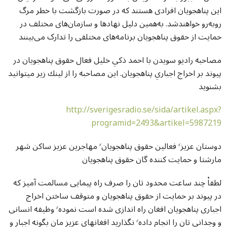
این پناهجویان افرادی هستند که در صورت بازگشت با خطر مرگ
روبه‌رو خواهندشد. به‌همین دلیل نهادها و سازمان‌های مختلف در
حمایت از حقوق پناهجویان برنامه‌های مختلفی را تدارک می‌بینند
مصاحبه راديو سويدن با احمد ذكي خليل فعال حقوق پناهجويان در
پيوند بر اخراج اجباري پناهجويان. اين مصاحبه را از لينك زير ميتوانيد
بشنويد
http://sverigesradio.se/sida/artikel.aspx?
programid=2493&artikel=5987219
دوستان عزیز٬ فعالین حقوق پناهجویان٬ مهاجرین عزیز ساکن شهر
مارشتا و حمایت کننده گان حقوق پناهجویان
لطفاْ چند ساعت محدود تان را صرف راه پیمایی مسالمت آمیز که
در پیوند بر حمایت از حقوق پناهجویان و متوقف ساختن اخراج
اجباری پناهجویان افغان راه اندازی شده است نموده٬ وظیفه انسانی
و وجدانی تان را انجام داده٬ نگذارید افغانهای عزیز مان بگونه اجبار و