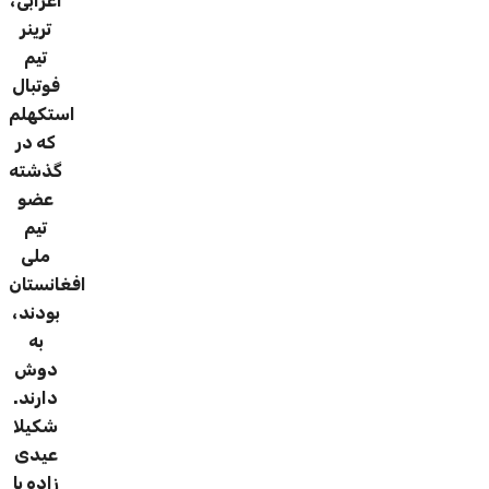
اعرابی،
ترینر
تیم
فوتبال
استکهلم
که در
گذشته
عضو
تیم
ملی
افغانستان
بودند،
به
دوش
دارند.
شکیلا
عیدی
زاده با