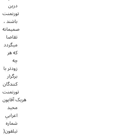
درين
تورنمنت
باشند ،
صميمانه
تقاضا
ميگردد
که هر
چه
زودتر با
برگزار
کنندگان
تورنمنت
هريک آقايون
محيد
اعرابي
شماره
تيلفون(