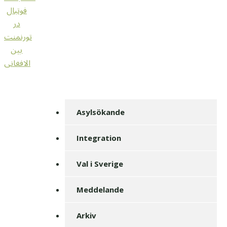
فوتبال
در
تورنمنت
بین
الافغانی
Asylsökande
Integration
Val i Sverige
Meddelande
Arkiv