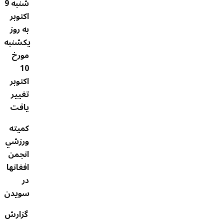
شنبه 9
اکتوبر
به روز
يکشنبه
مورخ
10
اکتوبر
تغيير
يافت
کميته
ورزشي
انجمن
افغانها
در
سويدن
گزارش