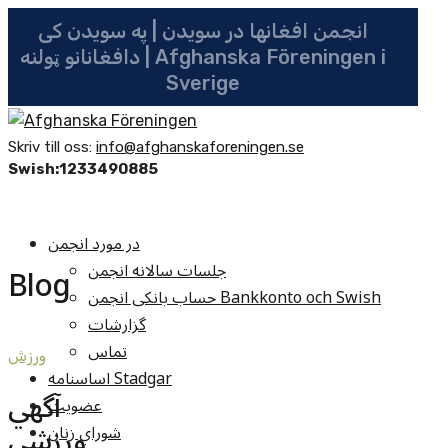
انجمن افغانها در سویدن | په سویدن کی
دافغانانو ټولنه | Afghanska Föreningen i
Sverige
Skriv till oss:
info@afghanskaforeningen.se
Swish:1233490885
در مورد انجمن
جلسات سالانه انجمن
Blog
حساب بانکی انجمن Bankkonto och Swish
گزارشات
تماس
ورزش
اساسنامه Stadgar
آگهي
عضویت
ورزشي
شوراي زنان