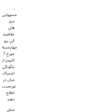
ـ
مسوولين
تيم
هاي
علاقمند
الي روز
چهارشنبه
مورخ 7
اکتوبر از
چگونگي
اشتراک
شان در
تورنمنت
اطلاع
دهند
محل