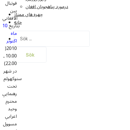
فوتبال
درمورد پناهجويان افغان
بين
چهره های ممتاز
الافغاني
خانه
بتاريخ
10
ماه
Sök
اکتوبر
efter:
2010(
10.00 ـ
22.00)
در شهر
ستوکهولم
تحت
رهنمايي
محترم
وحيد
اعرابي
مسوول