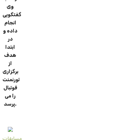
وی
گفتگویی
انجام
داده و
در
ابتدا
هدف
از
برگزاری
تورنمنت
فوتبال
را می
پرسد.
مسابقات