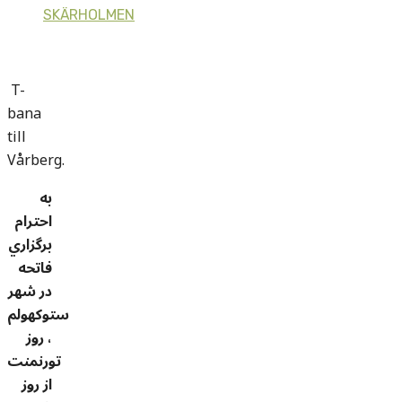
SKÄRHOLMEN
T-
bana
till
Vårberg.
به
احترام
برگزاري
فاتحه
در شهر
ستوکهولم
، روز
تورنمنت
از روز