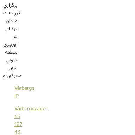
برگزاري
تورنمنت:
ميدان
فوتبال
در
اوربيري
منطقه
جنوبي
شهر
ستوکهولم
Vårbergs
IP
Vårbergsvägen
65
127
43