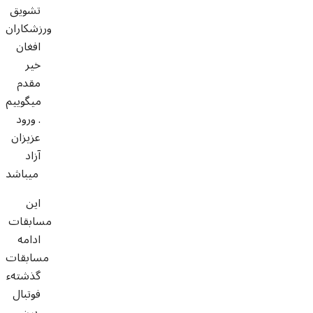
تشويق
ورزشکاران
افغان
خير
مقدم
ميگوييم
. ورود
عزيزان
آزاد
ميباشد
اين
مسابقات
ادامه
مسابقات
گذشتهء
فوتبال
بين