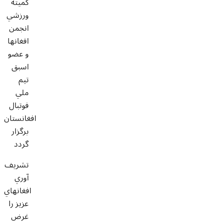
کميته
ورزشي
انجمن
افغانها
و عضو
اسبق
تيم
ملي
فوتبال
افغانستان
برگزار
گردد
تشريف
آوري
افغانهاي
عزيز را
غرض