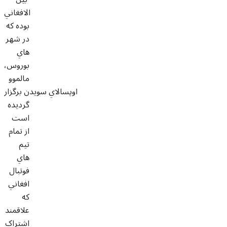
الافغاني
بوده که
در شهر
هاي
بوروس،
مالموو
اوپسالاي سويدن برگزار
گرديده
است
از تمام
تيم
هاي
فوتبال
افغاني
که
علاقمند
اشتراک