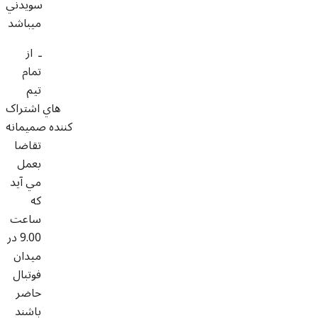
سويدني
ميباشد
ـ از
تمام
تيم
هاي اشتراک
کننده صميمانه
تقاضا
بعمل
مي آيد
که
ساعت
9.00 در
ميدان
فوتبال
حاضر
باشند