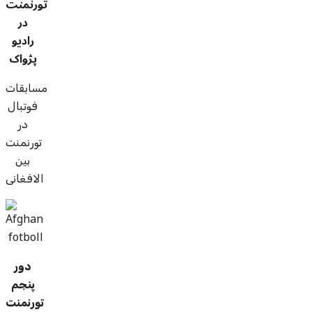
تورنمنت
در
راديو
پژواک
مسابقات
فوتبال
در
تورنمنت
بین
الافغانی
دور
پنجم
تورنمنت