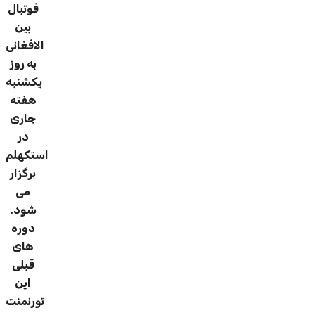
فوتبال
بین
الافغانی
به روز
یکشنبه
هفته
جاری
در
استکهلم
برگزار
می
شود.
دوره
های
قبلی
این
تورنمنت