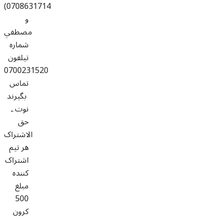
0708631714)
و
مصطفي
شماره
تيلفون
0700231520
تماس
بگيرند
نوت ـ
حق
الاشتراک
هر تيم
اشتراک
کننده
مبلغ
500
کرون