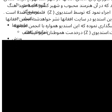
 که در آن هنرمند محبوب و شهیر کشور احمد مرید آهنگ
گروه هاي هنري
های زیبا و از جمله آهنگ زیبای ” کابل جان ”را اجراء نمود که توسط استدیوی ( Z) فلمبرداری شده است .
نويسندگان
ن استدیو در سایت افغانها نشر خواهدشد. انجمن افغانها
داستان
نه استدیوی (Z ) ابراز سپاسگذاری نموده که این استدیو همواره با انجمن افغانها
نيازمنديها
طنان عزیز میباشد.
شرکتهاي افغاني
ورزش
امورپناهندگي
وکلاي پناهجويان
تظاهرات
ملاقات ها
سيمينارها
قوانين ومقررات جديد
مقالات
راپور روزمره
درمورد پناهجويان افغان
چهره های ممتاز