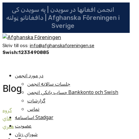
انجمن افغانها در سویدن | په سویدن کی
دافغانانو ټولنه | Afghanska Föreningen i
Sverige
Skriv till oss:
info@afghanskaforeningen.se
Swish:1233490885
در مورد انجمن
جلسات سالانه انجمن
Blog
حساب بانکی انجمن Bankkonto och Swish
گزارشات
تماس
گروه
اساسنامه Stadgar
هاي
عضویت
هنري
شوراي زنان