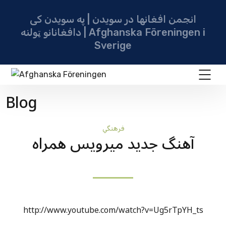
انجمن افغانها در سویدن | په سویدن کی
دافغانانو ټولنه | Afghanska Föreningen i
Sverige
Blog
فرهنگي
آهنگ جديد ميرويس همراه
http://www.youtube.com/watch?v=Ug5rTpYH_ts